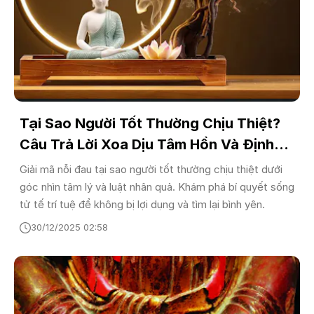
Tại Sao Người Tốt Thường Chịu Thiệt?
Câu Trả Lời Xoa Dịu Tâm Hồn Và Định
Hướng Sống Hạnh Phúc
Giải mã nỗi đau tại sao người tốt thường chịu thiệt dưới
góc nhìn tâm lý và luật nhân quả. Khám phá bí quyết sống
tử tế trí tuệ để không bị lợi dụng và tìm lại bình yên.
30/12/2025 02:58