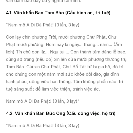
vẫn đảm bảo đầy đủ ý nghĩa tâm linh.
4.1. Văn khấn Ban Tam Bảo (Cầu bình an, trí tuệ)
"Nam mô A Di Đà Phật! (3 lần, 3 lạy)
Con lạy chín phương Trời, mười phương Chư Phật, Chư
Phật mười phương. Hôm nay là ngày... tháng... năm... (Âm
lịch) Tín chủ con là:... Ngụ tại:... Con thành tâm dâng lễ bạc,
cùng sớ trạng (nếu có) xin lên cửa mười phương thường trụ
Tam Bảo. Cúi xin Chư Phật, Chư Bồ Tát từ bi gia hộ, độ trì
cho chúng con một năm mới sức khỏe dồi dào, gia đình
hạnh phúc, công việc han thông. Tâm không phiền não, trí
tuệ sáng suốt để làm việc thiện, tránh việc ác.
Nam mô A Di Đà Phật! (3 lần, 3 lạy)"
4.2. Văn khấn Ban Đức Ông (Cầu công việc, hộ trì)
"Nam mô A Di Đà Phật! (3 lần, 3 lạy)