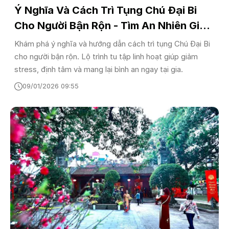
Ý Nghĩa Và Cách Trì Tụng Chú Đại Bi
Cho Người Bận Rộn - Tìm An Nhiên Giữa
Đời Thường
Khám phá ý nghĩa và hướng dẫn cách trì tụng Chú Đại Bi
cho người bận rộn. Lộ trình tu tập linh hoạt giúp giảm
stress, định tâm và mang lại bình an ngay tại gia.
09/01/2026 09:55