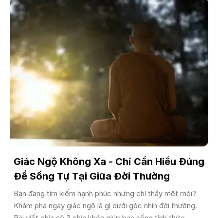
Giác Ngộ Không Xa - Chỉ Cần Hiểu Đúng
Để Sống Tự Tại Giữa Đời Thường
Bạn đang tìm kiếm hạnh phúc nhưng chỉ thấy mệt mỏi?
Khám phá ngay giác ngộ là gì dưới góc nhìn đời thường.
Bài viết chia sẻ 3 chìa khóa giúp bạn sống tỉnh thức,