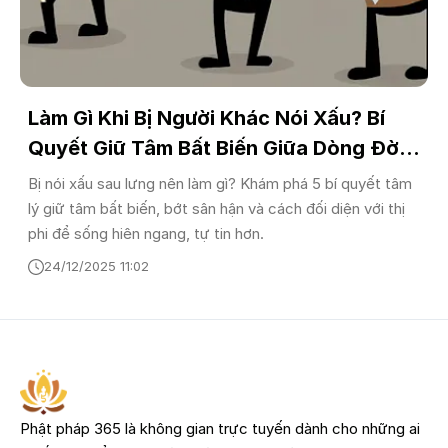
Làm Gì Khi Bị Người Khác Nói Xấu? Bí
Quyết Giữ Tâm Bất Biến Giữa Dòng Đời
Biến Động
Bị nói xấu sau lưng nên làm gì? Khám phá 5 bí quyết tâm
lý giữ tâm bất biến, bớt sân hận và cách đối diện với thị
phi để sống hiên ngang, tự tin hơn.
24/12/2025 11:02
Phật pháp 365 là không gian trực tuyến dành cho những ai