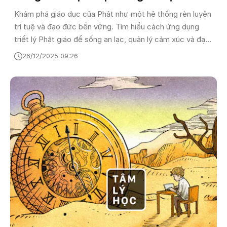
Tỉnh Thức
Khám phá giáo dục của Phật như một hệ thống rèn luyện
trí tuệ và đạo đức bền vững. Tìm hiểu cách ứng dụng
triết lý Phật giáo để sống an lạc, quản lý cảm xúc và đạt
được sự tỉnh thức giữa thế giới hiện đại.
26/12/2025 09:26