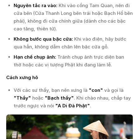
Nguyên tắc ra vào:
Khi vào cổng Tam Quan, nên đi
cửa bên (Cửa Thanh Long bên trái hoặc Bạch Hổ bên
phải), không đi cửa chính giữa (dành cho các bậc
cao tăng, thiên tử).
Không bước qua bậc cửa:
Khi vào điện, hãy bước
qua hẳn, không dẫm chân lên bậc cửa gỗ.
Hạn chế chụp ảnh:
Tránh chụp ảnh trực diện ban
thờ hoặc các vị tượng Phật khi đang làm lễ.
Cách xưng hô
Với các sư thầy, bạn nên xưng là
"con"
và gọi là
"Thầy"
hoặc
"Bạch thầy"
. Khi chào nhau, chắp tay
trước ngực và nói
"A Di Đà Phật"
.