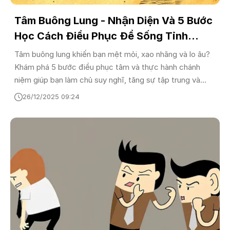
Tâm Buông Lung - Nhận Diện Và 5 Bước
Học Cách Điều Phục Để Sống Tỉnh
Thức
Tâm buông lung khiến bạn mệt mỏi, xao nhãng và lo âu?
Khám phá 5 bước điều phục tâm và thực hành chánh
niệm giúp bạn làm chủ suy nghĩ, tăng sự tập trung và
sống tỉnh thức hơn trong thời đại số.
26/12/2025 09:24