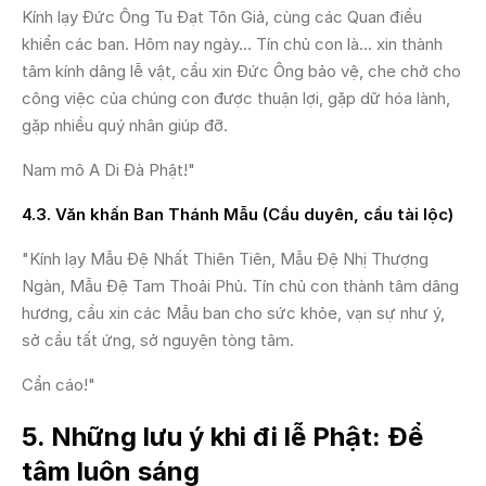
Kính lạy Đức Ông Tu Đạt Tôn Giả, cùng các Quan điều
khiển các ban. Hôm nay ngày... Tín chủ con là... xin thành
tâm kính dâng lễ vật, cầu xin Đức Ông bảo vệ, che chở cho
công việc của chúng con được thuận lợi, gặp dữ hóa lành,
gặp nhiều quý nhân giúp đỡ.
Nam mô A Di Đà Phật!"
4.3. Văn khấn Ban Thánh Mẫu (Cầu duyên, cầu tài lộc)
"Kính lạy Mẫu Đệ Nhất Thiên Tiên, Mẫu Đệ Nhị Thượng
Ngàn, Mẫu Đệ Tam Thoải Phủ. Tín chủ con thành tâm dâng
hương, cầu xin các Mẫu ban cho sức khỏe, vạn sự như ý,
sở cầu tất ứng, sở nguyện tòng tâm.
Cẩn cáo!"
5. Những lưu ý khi đi lễ Phật: Để
tâm luôn sáng