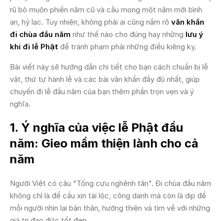
rũ bỏ muộn phiền năm cũ và cầu mong một năm mới bình
an, hỷ lạc. Tuy nhiên, không phải ai cũng nắm rõ
văn khấn
đi chùa đầu năm
như thế nào cho đúng hay những
lưu ý
khi đi lễ Phật
để tránh phạm phải những điều kiêng kỵ.
Bài viết này sẽ hướng dẫn chi tiết cho bạn cách chuẩn bị lễ
vật, thứ tự hành lễ và các bài văn khấn đầy đủ nhất, giúp
chuyến đi lễ đầu năm của bạn thêm phần trọn vẹn và ý
nghĩa.
1. Ý nghĩa của việc lễ Phật đầu
năm: Gieo mầm thiện lành cho cả
năm
Người Việt có câu "Tống cựu nghênh tân". Đi chùa đầu năm
không chỉ là để cầu xin tài lộc, công danh mà còn là dịp để
mỗi người nhìn lại bản thân, hướng thiện và tìm về với những
giá trị đạo đức tốt đẹp.