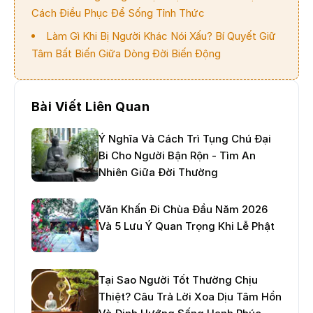
Cách Điều Phục Để Sống Tỉnh Thức
Làm Gì Khi Bị Người Khác Nói Xấu? Bí Quyết Giữ
Tâm Bất Biến Giữa Dòng Đời Biến Động
Bài Viết Liên Quan
Ý Nghĩa Và Cách Trì Tụng Chú Đại
Bi Cho Người Bận Rộn - Tìm An
Nhiên Giữa Đời Thường
Văn Khấn Đi Chùa Đầu Năm 2026
Và 5 Lưu Ý Quan Trọng Khi Lễ Phật
Tại Sao Người Tốt Thường Chịu
Thiệt? Câu Trả Lời Xoa Dịu Tâm Hồn