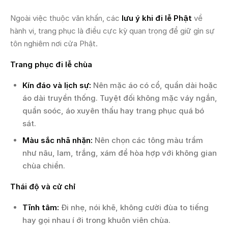
Ngoài việc thuộc văn khấn, các
lưu ý khi đi lễ Phật
về
hành vi, trang phục là điều cực kỳ quan trọng để giữ gìn sự
tôn nghiêm nơi cửa Phật.
Trang phục đi lễ chùa
Kín đáo và lịch sự:
Nên mặc áo có cổ, quần dài hoặc
áo dài truyền thống. Tuyệt đối không mặc váy ngắn,
quần soóc, áo xuyên thấu hay trang phục quá bó
sát.
Màu sắc nhã nhặn:
Nên chọn các tông màu trầm
như nâu, lam, trắng, xám để hòa hợp với không gian
chùa chiền.
Thái độ và cử chỉ
Tĩnh tâm:
Đi nhẹ, nói khẽ, không cười đùa to tiếng
hay gọi nhau í ới trong khuôn viên chùa.