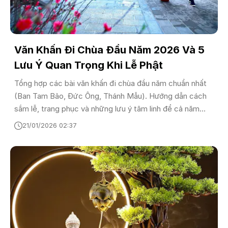
Văn Khấn Đi Chùa Đầu Năm 2026 Và 5
Lưu Ý Quan Trọng Khi Lễ Phật
Tổng hợp các bài văn khấn đi chùa đầu năm chuẩn nhất
(Ban Tam Bảo, Đức Ông, Thánh Mẫu). Hướng dẫn cách
sắm lễ, trang phục và những lưu ý tâm linh để cả năm
bình an, may mắn.
21/01/2026 02:37