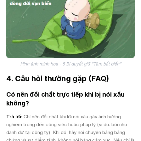
Hình ảnh minh họa - 5 Bí quyết giữ "Tâm bất biến"
4. Câu hỏi thường gặp (FAQ)
Có nên đối chất trực tiếp khi bị nói xấu
không?
Trả lời:
Chỉ nên đối chất khi lời nói xấu gây ảnh hưởng
nghiêm trọng đến công việc hoặc pháp lý (ví dụ: bôi nhọ
danh dự tại công ty). Khi đó, hãy nói chuyện bằng bằng
chứng và sự điềm tĩnh, không nói bằng cảm xúc. Nếu chỉ là