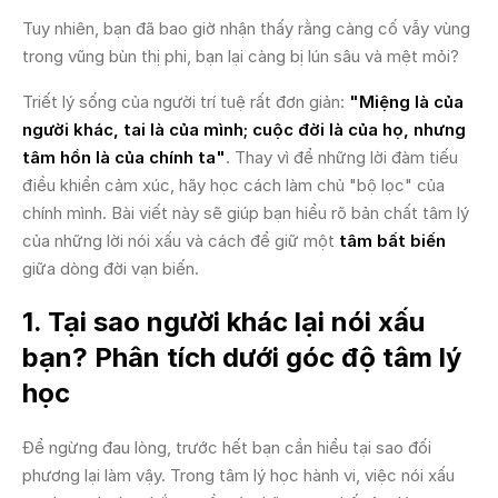
Tuy nhiên, bạn đã bao giờ nhận thấy rằng càng cố vẫy vùng
trong vũng bùn thị phi, bạn lại càng bị lún sâu và mệt mỏi?
Triết lý sống của người trí tuệ rất đơn giản:
"Miệng là của
người khác, tai là của mình; cuộc đời là của họ, nhưng
tâm hồn là của chính ta"
. Thay vì để những lời đàm tiếu
điều khiển cảm xúc, hãy học cách làm chủ "bộ lọc" của
chính mình. Bài viết này sẽ giúp bạn hiểu rõ bản chất tâm lý
của những lời nói xấu và cách để giữ một
tâm bất biến
giữa dòng đời vạn biến.
1. Tại sao người khác lại nói xấu
bạn? Phân tích dưới góc độ tâm lý
học
Để ngừng đau lòng, trước hết bạn cần hiểu tại sao đối
phương lại làm vậy. Trong tâm lý học hành vi, việc nói xấu