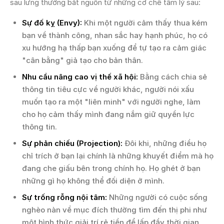
sau lưng thường bắt nguồn từ những cơ chế tâm lý sau:
Sự đố kỵ (Envy):
Khi một người cảm thấy thua kém
bạn về thành công, nhan sắc hay hạnh phúc, họ có
xu hướng hạ thấp bạn xuống để tự tạo ra cảm giác
"cân bằng" giả tạo cho bản thân.
Nhu cầu nâng cao vị thế xã hội:
Bằng cách chia sẻ
thông tin tiêu cực về người khác, người nói xấu
muốn tạo ra một "liên minh" với người nghe, làm
cho họ cảm thấy mình đang nắm giữ quyền lực
thông tin.
Sự phản chiếu (Projection):
Đôi khi, những điều họ
chỉ trích ở bạn lại chính là những khuyết điểm mà họ
đang che giấu bên trong chính họ. Họ ghét ở bạn
những gì họ không thể đối diện ở mình.
Sự trống rỗng nội tâm:
Những người có cuộc sống
nghèo nàn về mục đích thường tìm đến thị phi như
một hình thức giải trí rẻ tiền để lấp đầy thời gian