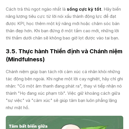
Cách trả thù ngọt ngào nhất là
sống cực kỳ tốt
. Hãy biến
năng lượng tiêu cực từ lời nói xấu thành động lực để đạt
được KPI, học thêm một kỹ năng mới hoặc chăm sóc bản
thân đẹp hơn. Khi bạn đứng ở một tầm cao mới, những lời
thì thầm dưới chân sẽ không bao giờ lọt được vào tai bạn.
3.5. Thực hành Thiền định và Chánh niệm
(Mindfulness)
Chánh niệm giúp bạn tách rời cảm xúc cá nhân khỏi những
tác động bên ngoài. Khi nghe một lời cay nghiệt, hãy chỉ ghi
nhận: "Có một âm thanh đang phát ra", thay vì tiếp nhận nó
thành "Họ đang xúc phạm tôi". Việc giữ khoảng cách giữa
"sự việc" và "cảm xúc" sẽ giúp tâm bạn luôn phẳng lặng
như mặt hồ.