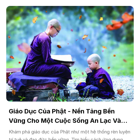
Giáo Dục Của Phật - Nền Tảng Bền
Vững Cho Một Cuộc Sống An Lạc Và
Tỉnh Thức
Khám phá giáo dục của Phật như một hệ thống rèn luyện
trí tuệ và đạo đức bền vững. Tìm hiểu cách ứng dụng