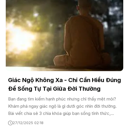
Giác Ngộ Không Xa - Chỉ Cần Hiểu Đúng
Để Sống Tự Tại Giữa Đời Thường
Bạn đang tìm kiếm hạnh phúc nhưng chỉ thấy mệt mỏi?
Khám phá ngay giác ngộ là gì dưới góc nhìn đời thường.
Bài viết chia sẻ 3 chìa khóa giúp bạn sống tỉnh thức,
buông bỏ khổ đau và tìm lại sự bình an nội tại ngay trong
27/12/2025 02:18
từng hơi thở.