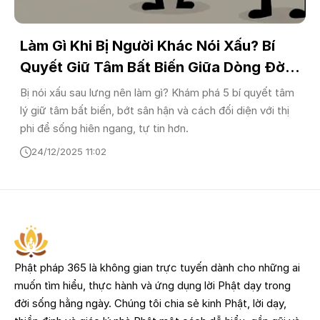
Làm Gì Khi Bị Người Khác Nói Xấu? Bí
Quyết Giữ Tâm Bất Biến Giữa Dòng Đời
Biến Động
Bị nói xấu sau lưng nên làm gì? Khám phá 5 bí quyết tâm
lý giữ tâm bất biến, bớt sân hận và cách đối diện với thị
phi để sống hiên ngang, tự tin hơn.
24/12/2025 11:02
Phật pháp 365 là không gian trực tuyến dành cho những ai
muốn tìm hiểu, thực hành và ứng dụng lời Phật dạy trong
đời sống hằng ngày. Chúng tôi chia sẻ kinh Phật, lời dạy,