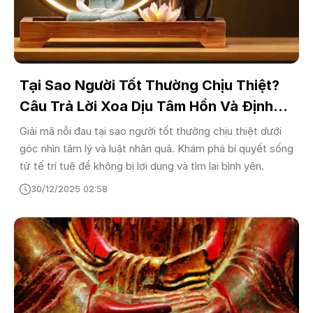
Tại Sao Người Tốt Thường Chịu Thiệt?
Câu Trả Lời Xoa Dịu Tâm Hồn Và Định
Hướng Sống Hạnh Phúc
Giải mã nỗi đau tại sao người tốt thường chịu thiệt dưới
góc nhìn tâm lý và luật nhân quả. Khám phá bí quyết sống
tử tế trí tuệ để không bị lợi dụng và tìm lại bình yên.
30/12/2025 02:58