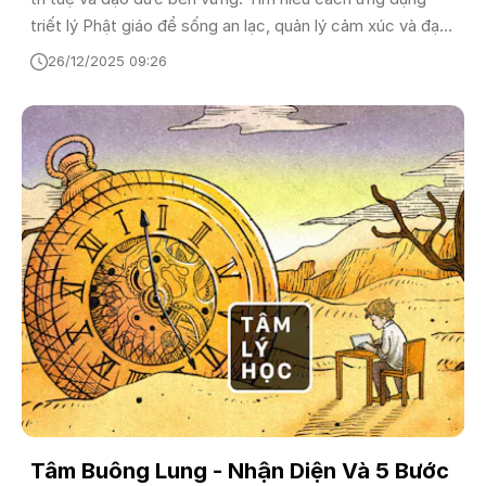
triết lý Phật giáo để sống an lạc, quản lý cảm xúc và đạt
được sự tỉnh thức giữa thế giới hiện đại.
26/12/2025 09:26
Tâm Buông Lung - Nhận Diện Và 5 Bước