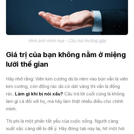
Hình ảnh minh họa - Câu hỏi thường gặp
Giá trị của bạn không nằm ở miệng
lưỡi thế gian
Hãy nhớ rằng: Viên kim cương dù bị ném vào bùn vẫn là viên
kim cương, còn đống rác dù có dát vàng thì vẫn là đống
rác.
Làm gì khi bị nói xấu?
Câu trả lời cuối cùng là không
làm gì cả đối với họ, mà hãy làm thật nhiều điều cho chính
mình.
Thị phi là một phần tất yếu của cuộc sống. Người càng
xuất sắc càng dễ bị để ý. Hãy đóng tab này lại, hít một hơi