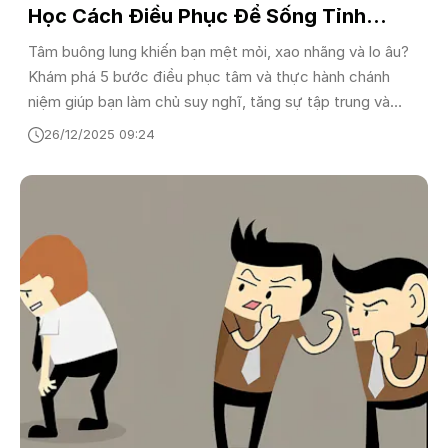
Học Cách Điều Phục Để Sống Tỉnh
Thức
Tâm buông lung khiến bạn mệt mỏi, xao nhãng và lo âu?
Khám phá 5 bước điều phục tâm và thực hành chánh
niệm giúp bạn làm chủ suy nghĩ, tăng sự tập trung và
sống tỉnh thức hơn trong thời đại số.
26/12/2025 09:24