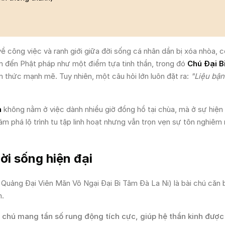
về công việc và ranh giới giữa đời sống cá nhân dần bị xóa nhòa, 
tìm đến Phật pháp như một điểm tựa tinh thần, trong đó
Chú Đại B
 thức mạnh mẽ. Tuy nhiên, một câu hỏi lớn luôn đặt ra:
"Liệu bận
n
không nằm ở việc dành nhiều giờ đồng hồ tại chùa, mà ở sự hiện
m phá lộ trình tu tập linh hoạt nhưng vẫn trọn vẹn sự tôn nghiêm
đời sống hiện đại
Quảng Đại Viên Mãn Vô Ngại Đại Bi Tâm Đà La Ni) là bài chú căn 
m.
hú mang tần số rung động tích cực, giúp hệ thần kinh được