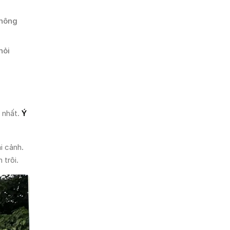
không
hỏi
" nhất.
Ý
i cảnh.
 trôi.