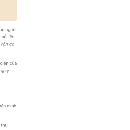
con người
i
nổi lên
 rộn có
 diện của
 ngay
bản minh
 thư