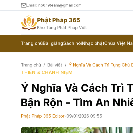
Email: no0.19team@gmail.com
Phật Pháp 365
Kho Tàng Phật Pháp Việt
Trang chủ
Bài giảng
Sách nói
Nhạc phật
Chùa Việt N
Trang chủ
/
Bài viết
/
Ý Nghĩa Và Cách Trì Tụng Chú 
THIỀN & CHÁNH NIỆM
Ý Nghĩa Và Cách Trì 
Bận Rộn - Tìm An Nhi
Phật Pháp 365 Editor
-
09/01/2026 09:55