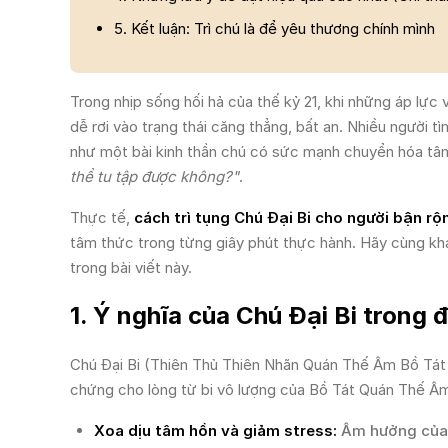
5. Kết luận: Trì chú là để yêu thương chính mình
Trong nhịp sống hối hả của thế kỷ 21, khi những áp lực 
dễ rơi vào trạng thái căng thẳng, bất an. Nhiều người 
như một bài kinh thần chú có sức mạnh chuyển hóa tâm
thể tu tập được không?"
.
Thực tế,
cách trì tụng Chú Đại Bi cho người bận rộ
tâm thức trong từng giây phút thực hành. Hãy cùng khá
trong bài viết này.
1. Ý nghĩa của Chú Đại Bi trong 
Chú Đại Bi (Thiên Thủ Thiên Nhãn Quán Thế Âm Bồ Tát 
chứng cho lòng từ bi vô lượng của Bồ Tát Quán Thế Â
Xoa dịu tâm hồn và giảm stress:
Âm hưởng của c