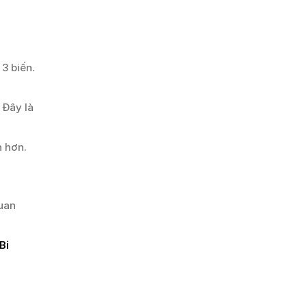
3 biến.
 Đây là
n hơn.
uan
Bi