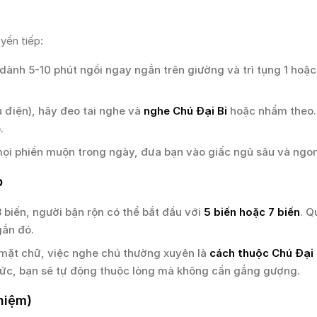
y
yển tiếp:
dành 5-10 phút ngồi ngay ngắn trên giường và trì tụng 1 hoặc 
 điện), hãy đeo tai nghe và
nghe Chú Đại Bi
hoặc nhẩm theo.
.
mọi phiền muộn trong ngày, đưa bạn vào giấc ngủ sâu và ngo
p
 biến, người bận rộn có thể bắt đầu với
5 biến hoặc 7 biến
. Q
gắn đó.
mặt chữ, việc nghe chú thường xuyên là
cách thuộc Chú Đại 
hức, bạn sẽ tự động thuộc lòng mà không cần gắng gượng.
niệm)