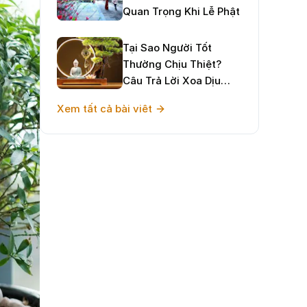
Quan Trọng Khi Lễ Phật
Tại Sao Người Tốt
Thường Chịu Thiệt?
Câu Trả Lời Xoa Dịu
Tâm Hồn Và Định
Xem tất cả bài viêt
Hướng Sống Hạnh Phúc