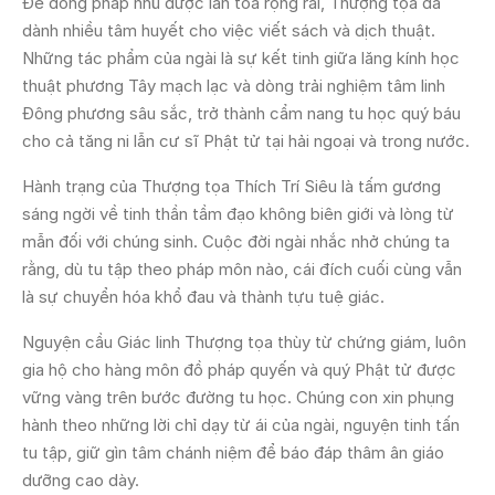
Để dòng pháp nhũ được lan tỏa rộng rãi, Thượng tọa đã
dành nhiều tâm huyết cho việc viết sách và dịch thuật.
Những tác phẩm của ngài là sự kết tinh giữa lăng kính học
thuật phương Tây mạch lạc và dòng trải nghiệm tâm linh
Đông phương sâu sắc, trở thành cẩm nang tu học quý báu
cho cả tăng ni lẫn cư sĩ Phật tử tại hải ngoại và trong nước.
Hành trạng của Thượng tọa Thích Trí Siêu là tấm gương
sáng ngời về tinh thần tầm đạo không biên giới và lòng từ
mẫn đối với chúng sinh. Cuộc đời ngài nhắc nhở chúng ta
rằng, dù tu tập theo pháp môn nào, cái đích cuối cùng vẫn
là sự chuyển hóa khổ đau và thành tựu tuệ giác.
Nguyện cầu Giác linh Thượng tọa thùy từ chứng giám, luôn
gia hộ cho hàng môn đồ pháp quyến và quý Phật tử được
vững vàng trên bước đường tu học. Chúng con xin phụng
hành theo những lời chỉ dạy từ ái của ngài, nguyện tinh tấn
tu tập, giữ gìn tâm chánh niệm để báo đáp thâm ân giáo
dưỡng cao dày.