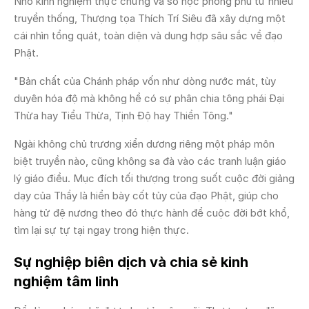
Nhờ kinh nghiệm thực chứng và sở học phong phú từ nhiều
truyền thống, Thượng tọa Thích Trí Siêu đã xây dựng một
cái nhìn tổng quát, toàn diện và dung hợp sâu sắc về đạo
Phật.
"Bản chất của Chánh pháp vốn như dòng nước mát, tùy
duyên hóa độ mà không hề có sự phân chia tông phái Đại
Thừa hay Tiểu Thừa, Tịnh Độ hay Thiền Tông."
Ngài không chủ trương xiển dương riêng một pháp môn
biệt truyền nào, cũng không sa đà vào các tranh luận giáo
lý giáo điều. Mục đích tối thượng trong suốt cuộc đời giảng
dạy của Thầy là hiển bày cốt tủy của đạo Phật, giúp cho
hàng tử đệ nương theo đó thực hành để cuộc đời bớt khổ,
tìm lại sự tự tại ngay trong hiện thực.
Sự nghiệp biên dịch và chia sẻ kinh
nghiệm tâm linh