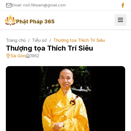
Email: no0.19team@gmail.com
Phật Pháp 365
Trang chủ
/
Tiểu sử
/
Thượng tọa Thích Trí Siêu
Thượng tọa Thích Trí Siêu
Sài Gòn
1962