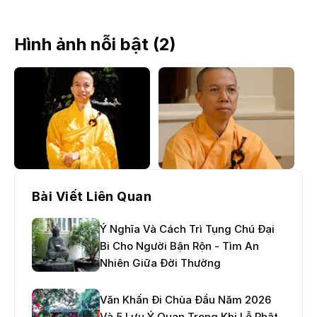
Hình ảnh nỗi bật (
2
)
Bài Viết Liên Quan
Ý Nghĩa Và Cách Trì Tụng Chú Đại
Bi Cho Người Bận Rộn - Tìm An
Nhiên Giữa Đời Thường
Văn Khấn Đi Chùa Đầu Năm 2026
Và 5 Lưu Ý Quan Trọng Khi Lễ Phật