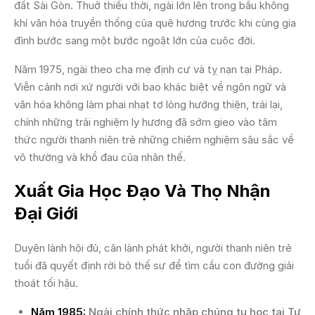
đất Sài Gòn. Thuở thiếu thời, ngài lớn lên trong bầu không
khí văn hóa truyền thống của quê hương trước khi cùng gia
đình bước sang một bước ngoặt lớn của cuộc đời.
Năm 1975, ngài theo cha mẹ định cư và tỵ nạn tại Pháp.
Viễn cảnh nơi xứ người với bao khác biệt về ngôn ngữ và
văn hóa không làm phai nhạt tơ lòng hướng thiện, trái lại,
chính những trải nghiệm ly hương đã sớm gieo vào tâm
thức người thanh niên trẻ những chiêm nghiệm sâu sắc về
vô thường và khổ đau của nhân thế.
Xuất Gia Học Đạo Và Thọ Nhận
Đại Giới
Duyên lành hội đủ, căn lành phát khởi, người thanh niên trẻ
tuổi đã quyết định rời bỏ thế sự để tìm cầu con đường giải
thoát tối hậu.
Năm 1985:
Ngài chính thức nhập chúng tu học tại Tự