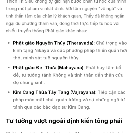
Thích Trí Siêu không tự giới hạn bước chân tu học của mình
trong một phạm vi nhất định. Với tâm nguyện "vô ngã" và
tinh thần tầm cầu chân lý khách quan, Thầy đã không ngần
ngại du phương tham vấn, đồng thời trực tiếp tu học với
nhiều truyền thống Phật giáo khác nhau:
Phật giáo Nguyên Thủy (Theravada):
Chú trọng vào
kinh tạng Nikaya và các phương pháp thiền quán hơi
thở, minh sát tuệ nguyên thủy.
Phật giáo Đại Thừa (Mahayana):
Phát huy tâm bồ
đề, tư tưởng tánh Không và tinh thần dấn thân cứu
độ chúng sinh.
Kim Cang Thừa Tây Tạng (Vajrayana):
Tiếp cận các
pháp môn mật chú, quán tưởng và sự chứng ngộ tự
tánh qua các bậc đạo sư Kim Cang.
Tư tưởng vượt ngoài định kiến tông phái