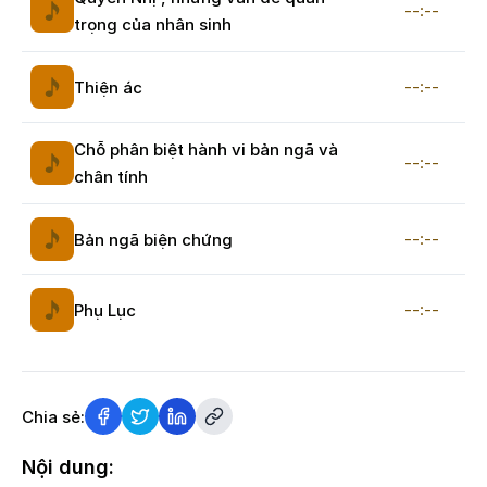
--:--
trọng của nhân sinh
--:--
Thiện ác
Chỗ phân biệt hành vi bản ngã và
--:--
chân tính
--:--
Bản ngã biện chứng
--:--
Phụ Lục
Chia sẻ:
Nội dung: