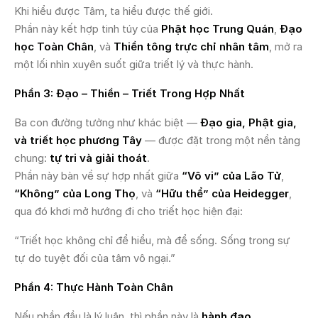
Khi hiểu được Tâm, ta hiểu được thế giới.
Phần này kết hợp tinh túy của
Phật học Trung Quán
,
Đạo
học Toàn Chân
, và
Thiền tông trực chỉ nhân tâm
, mở ra
một lối nhìn xuyên suốt giữa triết lý và thực hành.
Phần 3: Đạo – Thiền – Triết Trong Hợp Nhất
Ba con đường tưởng như khác biệt —
Đạo gia, Phật gia,
và triết học phương Tây
— được đặt trong một nền tảng
chung:
tự tri và giải thoát
.
Phần này bàn về sự hợp nhất giữa
“Vô vi” của Lão Tử
,
“Không” của Long Thọ
, và
“Hữu thể” của Heidegger
,
qua đó khơi mở hướng đi cho triết học hiện đại:
“Triết học không chỉ để hiểu, mà để sống. Sống trong sự
tự do tuyệt đối của tâm vô ngại.”
Phần 4: Thực Hành Toàn Chân
Nếu phần đầu là lý luận, thì phần này là
hành đạo
.