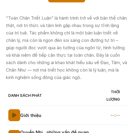
“Toàn Chân Triết Luận” là hành trình trở về với bản thể chân
thật, nơi tri thức và tâm linh gặp nhau trong sự tĩnh lặng
của trí tuệ. Tác phẩm không chỉ là một bản luận triết về
chân lý, mà còn là ngọn đèn soi sáng con đường tự tri –
giúp người đọc vượt qua ảo tưởng của ngôn từ, hình tướng
và khái niệm để tiếp cận thực tại toàn chân. Đây là cuốn
sách dành cho những ai khao khát hiểu sâu về Đạo, Tâm, và
Chân Như — nơi mà triết học không còn là lý luận, mà là
kinh nghiệm sống động của giác ngộ.
THỜI
DANH SÁCH PHÁT
LƯỢNG
--:--
Giới thiệu
Quyển Nhị , những vấn đề quan