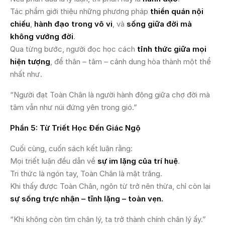
Tác phẩm giới thiệu những phương pháp
thiền quán nội
chiếu
,
hành đạo trong vô vi
, và
sống giữa đời mà
không vướng đời
.
Qua từng bước, người đọc học cách
tỉnh thức giữa mọi
hiện tượng
, để thân – tâm – cảnh dung hòa thành một thể
nhất như.
“Người đạt Toàn Chân là người hành động giữa chợ đời mà
tâm vẫn như núi đứng yên trong gió.”
Phần 5: Từ Triết Học Đến Giác Ngộ
Cuối cùng, cuốn sách kết luận rằng:
Mọi triết luận đều dẫn về
sự im lặng của trí huệ
.
Tri thức là ngón tay, Toàn Chân là mặt trăng.
Khi thấy được Toàn Chân, ngôn từ trở nên thừa, chỉ còn lại
sự sống trực nhận – tĩnh lặng – toàn vẹn.
“Khi không còn tìm chân lý, ta trở thành chính chân lý ấy.”