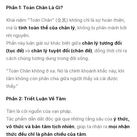
Phần 1: Toàn Chân Là Gì?
Khái niệm “Toàn Chân” (全真) không chỉ là sự hoàn thiện,
mà là
tính toàn thể của chân lý
, không bị phân mảnh bởi
nhị nguyên.
Phần này luận giải sự khác biệt giữa
chân lý tương đối
(tục đế)
và
chân lý tuyệt đối (chân đế)
, đồng thời chỉ ra
cách chúng tương dung trong đời sống.
“Toàn Chân không ở xa. Nó là chính khoảnh khắc này, khi
tâm không còn phân chia giữa người thấy và cái được
thấy.”
Phần 2: Triết Luận Về Tâm
Tâm là cội nguồn của vạn pháp.
Tác phẩm dẫn dắt độc giả qua những tầng sâu của
ý thức,
vô thức và bản tâm tịch nhiên
, giúp ta nhận ra
mọi nhận
thức đều chỉ là phản chiếu của tâm
.