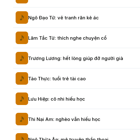
Ngô Đạo Tử: vẽ tranh răn kẻ ác
Lâm Tắc Từ: thích nghe chuyện cổ
Trương Lương: hết lòng giúp đỡ người già
Tào Thực: tuổi trẻ tài cao
Lưu Hiệp: cô nhi hiếu học
Thi Nại Am: nghèo vẫn hiếu học
Ngô Thừa Ân: mê truyện thần thoại