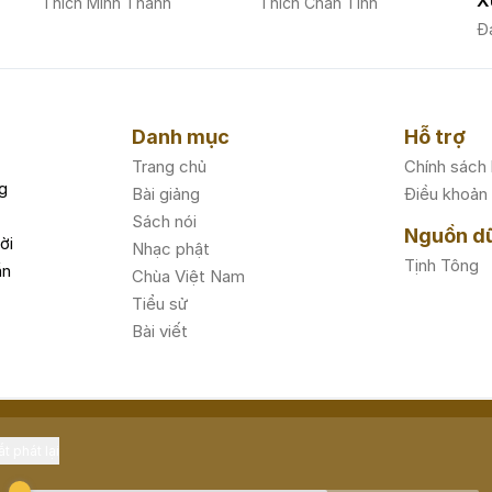
X
Thích Minh Thành
Thích Chân Tính
Đạ
Danh mục
Hỗ trợ
Trang chủ
Chính sách
g
Bài giảng
Điều khoản
Sách nói
Nguồn dữ
ời
Nhạc phật
Tịnh Tông
ần
Chùa Việt Nam
Tiểu sử
Bài viết
t phát lại