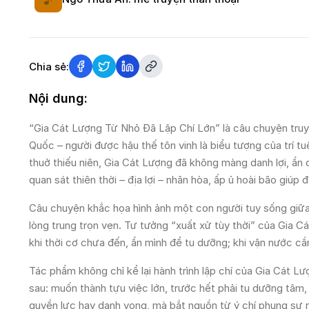
Chia sẻ:
Nội dung:
“Gia Cát Lượng Từ Nhỏ Đã Lập Chí Lớn” là câu chuyện tru
Quốc – người được hậu thế tôn vinh là biểu tượng của trí tu
thuở thiếu niên, Gia Cát Lượng đã không màng danh lợi, ẩn
quan sát thiên thời – địa lợi – nhân hòa, ấp ủ hoài bão giúp đ
Câu chuyện khắc họa hình ảnh một con người tuy sống giữa 
lòng trung trọn vẹn. Tư tưởng “xuất xử tùy thời” của Gia C
khi thời cơ chưa đến, ẩn mình để tu dưỡng; khi vận nước cần
Tác phẩm không chỉ kể lại hành trình lập chí của Gia Cát 
sau: muốn thành tựu việc lớn, trước hết phải tu dưỡng tâm,
quyền lực hay danh vọng, mà bắt nguồn từ ý chí phụng sự nh