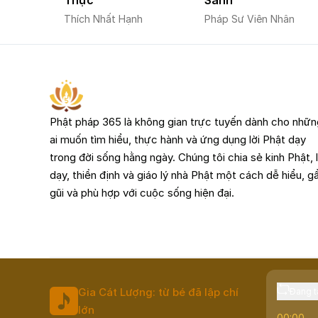
Thực
Sanh
Thích Nhất Hạnh
Pháp Sư Viên Nhân
Phật pháp 365 là không gian trực tuyến dành cho nhữn
ai muốn tìm hiểu, thực hành và ứng dụng lời Phật dạy
trong đời sống hằng ngày. Chúng tôi chia sẻ kinh Phật, l
dạy, thiền định và giáo lý nhà Phật một cách dễ hiểu, g
gũi và phù hợp với cuộc sống hiện đại.
Gia Cát Lượng: từ bé đã lập chí
Đang tắ
© 2025, Phật Pháp 365. All Rights Reserved.
lớn
00:00