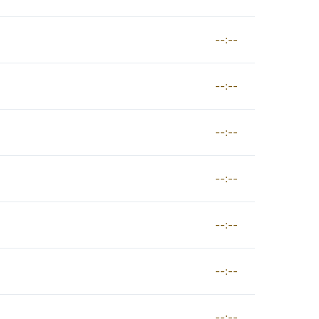
--:--
--:--
--:--
--:--
--:--
--:--
--:--