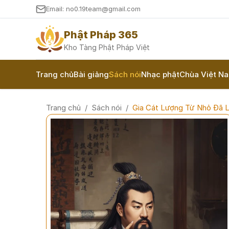
Email: no0.19team@gmail.com
Phật Pháp 365
Kho Tàng Phật Pháp Việt
Trang chủ
Bài giảng
Sách nói
Nhạc phật
Chùa Việt N
Trang chủ
/
Sách nói
/
Gia Cát Lượng Từ Nhỏ Đã L