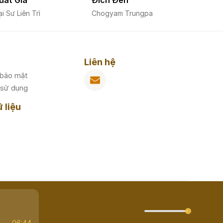
uất Gia
Đích Đến
i Sư Liên Trì
Chogyam Trungpa
Liên hệ
 bảo mật
 sử dụng
 liệu
Made by
19team.com
06:44