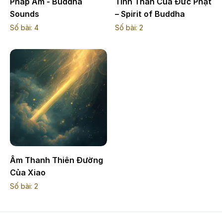
Pháp Âm - Buddha
Tinh Thần Của Đức Phật
Sounds
– Spirit of Buddha
Số bài:
4
Số bài:
2
Âm Thanh Thiên Đường
Của Xiao
Số bài:
2