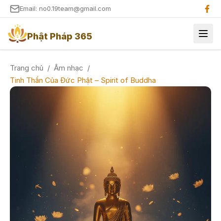
Email: no0.19team@gmail.com
Phật Pháp 365
Trang chủ
/
Âm nhạc
/
Tinh Thần Của Đức Phật – Spirit of Buddha