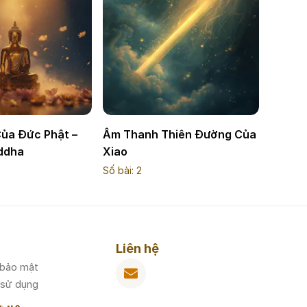
Của Đức Phật –
Âm Thanh Thiên Đường Của
uddha
Xiao
Số bài:
2
Liên hệ
 bảo mật
 sử dụng