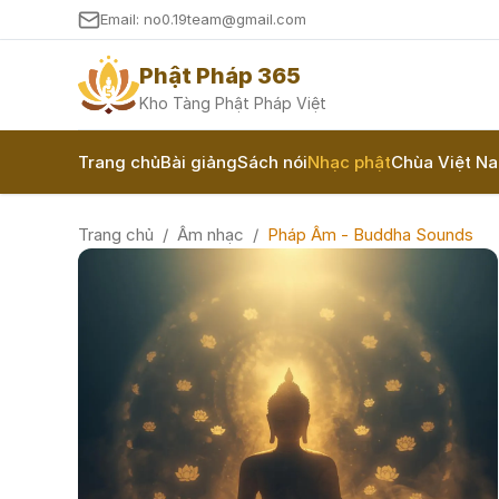
Email: no0.19team@gmail.com
Phật Pháp 365
Kho Tàng Phật Pháp Việt
Trang chủ
Bài giảng
Sách nói
Nhạc phật
Chùa Việt N
Trang chủ
/
Âm nhạc
/
Pháp Âm - Buddha Sounds