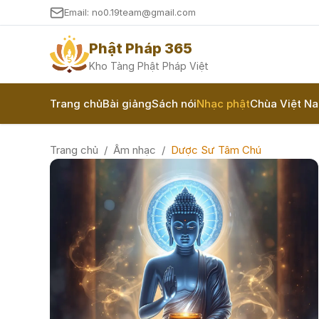
Email: no0.19team@gmail.com
Phật Pháp 365
Kho Tàng Phật Pháp Việt
Trang chủ
Bài giảng
Sách nói
Nhạc phật
Chùa Việt N
Trang chủ
/
Âm nhạc
/
Dược Sư Tâm Chú