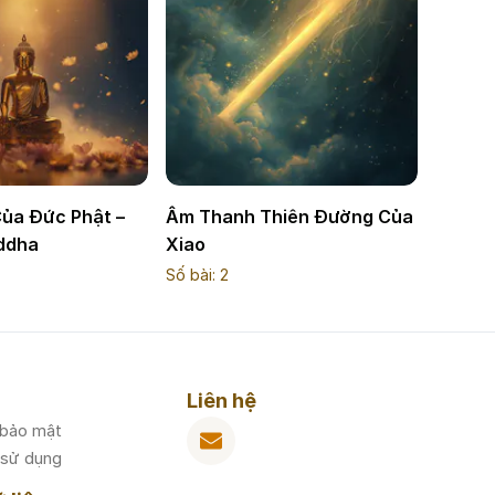
Của Đức Phật –
Âm Thanh Thiên Đường Của
uddha
Xiao
Số bài:
2
Liên hệ
 bảo mật
 sử dụng