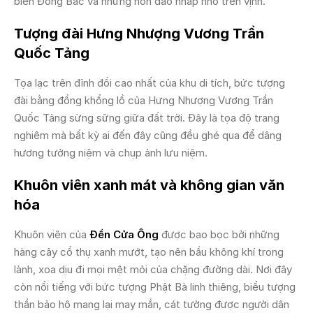
biển Đông Bắc và những hòn đảo nhấp nhô trên vịnh.
Tượng đài Hưng Nhượng Vương Trần
Quốc Tảng
Tọa lạc trên đỉnh đồi cao nhất của khu di tích, bức tượng
đài bằng đồng khổng lồ của Hưng Nhượng Vương Trần
Quốc Tảng sừng sững giữa đất trời. Đây là tọa độ trang
nghiêm mà bất kỳ ai đến đây cũng đều ghé qua để dâng
hương tưởng niệm và chụp ảnh lưu niệm.
Khuôn viên xanh mát và không gian văn
hóa
Khuôn viên của
Đền Cửa Ông
được bao bọc bởi những
hàng cây cổ thụ xanh mướt, tạo nên bầu không khí trong
lành, xoa dịu đi mọi mệt mỏi của chặng đường dài. Nơi đây
còn nổi tiếng với bức tượng Phật Bà linh thiêng, biểu tượng
thần bảo hộ mang lại may mắn, cát tường được người dân