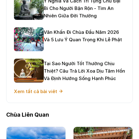
Ý Nghĩa Và Cách Trì Tụng Chú Đại
Bi Cho Người Bận Rộn - Tìm An
Nhiên Giữa Đời Thường
Văn Khấn Đi Chùa Đầu Năm 2026
Và 5 Lưu Ý Quan Trọng Khi Lễ Phật
Tại Sao Người Tốt Thường Chịu
Thiệt? Câu Trả Lời Xoa Dịu Tâm Hồn
Và Định Hướng Sống Hạnh Phúc
Xem tất cả bài viêt
Chùa Liên Quan