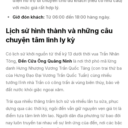
điện hỗ trợ di chuyển cho du khách (nếu có nhu cầu)
với mức giá rất hợp lý.
Giờ đón khách:
Từ 06:00 đến 18:00 hàng ngày.
Lịch sử hình thành và những câu
chuyện tâm linh ly kỳ
Có lịch sử khởi nguồn từ thế kỷ 13 dưới thời vua Trần Nhân
Tông,
Đền Cửa Ông Quảng Ninh
là nơi thờ phó mã lừng
danh Hưng Nhượng Vương Trần Quốc Tảng (con trai thứ ba
của Hưng Đạo Đại Vương Trần Quốc Tuấn) cùng nhiều
tướng lĩnh nhà Trần có công trấn ải vùng biên thùy, bảo vệ
đất nước khỏi giặc ngoại xâm.
Trải qua nhiều thăng trầm lịch sử và nhiều lần tu sửa, phục
dựng qua các thời kỳ, ngôi đền vẫn giữ nguyên vẹn giá trị là
điểm tựa tâm linh lớn lao. Người dân địa phương từ bao đời
nay luôn truyền tai nhau về sự linh ứng của đền, nơi các bậc