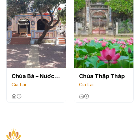
Chùa Bà – Nước
Chùa Thập Tháp
Mặn
Gia Lai
Gia Lai