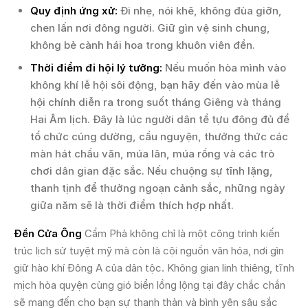
Quy định ứng xử:
Đi nhẹ, nói khẽ, không đùa giỡn,
chen lấn nơi đông người. Giữ gìn vệ sinh chung,
không bẻ cành hái hoa trong khuôn viên đền.
Thời điểm đi hội lý tưởng:
Nếu muốn hòa mình vào
không khí lễ hội sôi động, bạn hãy đến vào mùa lễ
hội chính diễn ra trong suốt tháng Giêng và tháng
Hai Âm lịch. Đây là lúc người dân tề tựu đông đủ để
tổ chức cúng dường, cầu nguyện, thưởng thức các
màn hát chầu văn, múa lân, múa rồng và các trò
chơi dân gian đặc sắc. Nếu chuộng sự tĩnh lặng,
thanh tịnh để thưởng ngoạn cảnh sắc, những ngày
giữa năm sẽ là thời điểm thích hợp nhất.
Đền Cửa Ông
Cẩm Phả không chỉ là một công trình kiến
trúc lịch sử tuyệt mỹ mà còn là cội nguồn văn hóa, nơi gìn
giữ hào khí Đông A của dân tộc. Không gian linh thiêng, tĩnh
mịch hòa quyện cùng gió biển lồng lộng tại đây chắc chắn
sẽ mang đến cho bạn sự thanh thản và bình yên sâu sắc