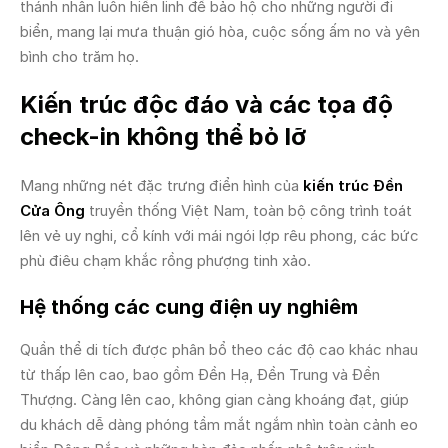
thánh nhân luôn hiển linh để bảo hộ cho những người đi
biển, mang lại mưa thuận gió hòa, cuộc sống ấm no và yên
bình cho trăm họ.
Kiến trúc độc đáo và các tọa độ
check-in không thể bỏ lỡ
Mang những nét đặc trưng điển hình của
kiến trúc Đền
Cửa Ông
truyền thống Việt Nam, toàn bộ công trình toát
lên vẻ uy nghi, cổ kính với mái ngói lợp rêu phong, các bức
phù điêu chạm khắc rồng phượng tinh xảo.
Hệ thống các cung điện uy nghiêm
Quần thể di tích được phân bổ theo các độ cao khác nhau
từ thấp lên cao, bao gồm Đền Hạ, Đền Trung và Đền
Thượng. Càng lên cao, không gian càng khoáng đạt, giúp
du khách dễ dàng phóng tầm mắt ngắm nhìn toàn cảnh eo