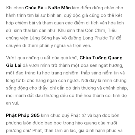
Khi chọn
Chùa Bà – Nước Mặn
làm điểm dừng chân cho
hành trình tìm lại sự bình an, quý độc giả cũng có thể kết
hợp chiêm bái và tham quan các điểm di tích văn hóa lịch
sử, sinh thái lân cận như: Khu sinh thái Cồn Chim, Tiểu
chủng viện Làng Sông hay Võ đường Long Phước Tự để
chuyến đi thêm phần ý nghĩa và trọn vẹn.
Vượt qua những u uất của quá khứ,
Chùa Tường Quang
Gia Lai
đã vươn mình trở thành một đóa sen ngát hương,
một đạo tràng tu học trang nghiêm, thắp sáng niềm tin và
lòng từ bi cho hàng ngàn con người. Nơi đây là minh chứng
sống động cho thấy: chỉ cần có tình thương và chánh pháp,
mọi mảnh đất đau thương đều có thể hóa thành cõi tịnh độ
an vui.
Phật Pháp 365
kính chúc quý Phật tử và bạn đọc bốn
phương luôn được bao bọc trong hào quang của mười
phương chư Phật, thân tâm an lạc, gia đình hạnh phúc và