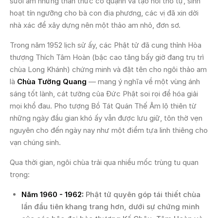
sưởi ấm những thần thức cô quạnh và tạo nơi thờ tự, sinh
hoạt tín ngưỡng cho bà con địa phương, các vị đã xin dời
nhà xác để xây dựng nên một thảo am nhỏ, đơn sơ.
Trong năm 1952 lịch sử ấy, các Phật tử đã cung thỉnh Hòa
thượng Thích Tâm Hoàn (bậc cao tăng bấy giờ đang trụ trì
chùa Long Khánh) chứng minh và đặt tên cho ngôi thảo am
là
Chùa Tường Quang
— mang ý nghĩa về một vùng ánh
sáng tốt lành, cát tường của Đức Phật soi rọi để hóa giải
mọi khổ đau. Pho tượng Bồ Tát Quán Thế Âm lộ thiên từ
những ngày đầu gian khó ấy vẫn được lưu giữ, tôn thờ vẹn
nguyên cho đến ngày nay như một điểm tựa linh thiêng cho
vạn chúng sinh.
Qua thời gian, ngôi chùa trải qua nhiều mốc trùng tu quan
trọng:
Năm 1960 - 1962:
Phật tử quyên góp tái thiết chùa
lần đầu tiên khang trang hơn, dưới sự chứng minh