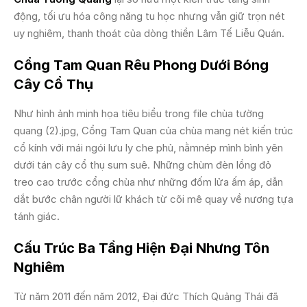
động, tối ưu hóa công năng tu học nhưng vẫn giữ trọn nét
uy nghiêm, thanh thoát của dòng thiền Lâm Tế Liễu Quán.
Cổng Tam Quan Rêu Phong Dưới Bóng
Cây Cổ Thụ
Như hình ảnh minh họa tiêu biểu trong file chùa tường
quang (2).jpg, Cổng Tam Quan của chùa mang nét kiến trúc
cổ kính với mái ngói lưu ly che phủ, nằmnép mình bình yên
dưới tán cây cổ thụ sum suê. Những chùm đèn lồng đỏ
treo cao trước cổng chùa như những đốm lửa ấm áp, dẫn
dắt bước chân người lữ khách từ cõi mê quay về nương tựa
tánh giác.
Cấu Trúc Ba Tầng Hiện Đại Nhưng Tôn
Nghiêm
Từ năm 2011 đến năm 2012, Đại đức Thích Quảng Thái đã