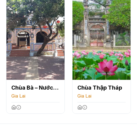
Chùa Bà – Nước
Chùa Thập Tháp
Mặn
Gia Lai
Gia Lai