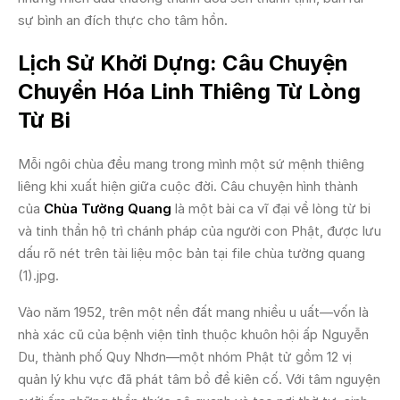
sự bình an đích thực cho tâm hồn.
Lịch Sử Khởi Dựng: Câu Chuyện
Chuyển Hóa Linh Thiêng Từ Lòng
Từ Bi
Mỗi ngôi chùa đều mang trong mình một sứ mệnh thiêng
liêng khi xuất hiện giữa cuộc đời. Câu chuyện hình thành
của
Chùa Tường Quang
là một bài ca vĩ đại về lòng từ bi
và tinh thần hộ trì chánh pháp của người con Phật, được lưu
dấu rõ nét trên tài liệu mộc bản tại file chùa tường quang
(1).jpg.
Vào năm 1952, trên một nền đất mang nhiều u uất—vốn là
nhà xác cũ của bệnh viện tỉnh thuộc khuôn hội ấp Nguyễn
Du, thành phố Quy Nhơn—một nhóm Phật tử gồm 12 vị
quản lý khu vực đã phát tâm bồ đề kiên cố. Với tâm nguyện