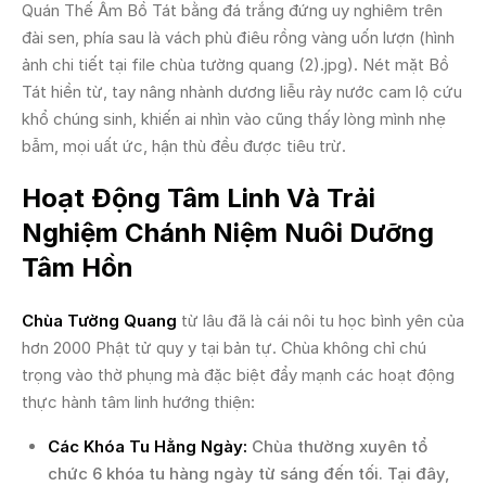
Quán Thế Âm Bồ Tát bằng đá trắng đứng uy nghiêm trên
đài sen, phía sau là vách phù điêu rồng vàng uốn lượn (hình
ảnh chi tiết tại file chùa tường quang (2).jpg). Nét mặt Bồ
Tát hiền từ, tay nâng nhành dương liễu rảy nước cam lộ cứu
khổ chúng sinh, khiến ai nhìn vào cũng thấy lòng mình nhẹ
bẫm, mọi uất ức, hận thù đều được tiêu trừ.
Hoạt Động Tâm Linh Và Trải
Nghiệm Chánh Niệm Nuôi Dưỡng
Tâm Hồn
Chùa Tường Quang
từ lâu đã là cái nôi tu học bình yên của
hơn 2000 Phật tử quy y tại bản tự. Chùa không chỉ chú
trọng vào thờ phụng mà đặc biệt đẩy mạnh các hoạt động
thực hành tâm linh hướng thiện:
Các Khóa Tu Hằng Ngày:
Chùa thường xuyên tổ
chức 6 khóa tu hàng ngày từ sáng đến tối. Tại đây,