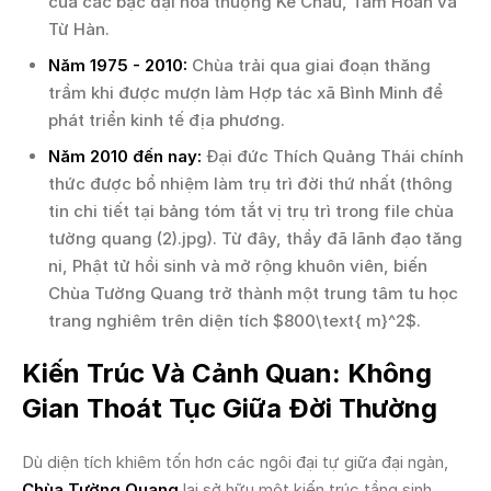
của các bậc đại hòa thượng Kế Châu, Tâm Hoàn và
Từ Hàn.
Năm 1975 - 2010:
Chùa trải qua giai đoạn thăng
trầm khi được mượn làm Hợp tác xã Bình Minh để
phát triển kinh tế địa phương.
Năm 2010 đến nay:
Đại đức Thích Quảng Thái chính
thức được bổ nhiệm làm trụ trì đời thứ nhất (thông
tin chi tiết tại bảng tóm tắt vị trụ trì trong file chùa
tường quang (2).jpg). Từ đây, thầy đã lãnh đạo tăng
ni, Phật tử hồi sinh và mở rộng khuôn viên, biến
Chùa Tường Quang trở thành một trung tâm tu học
trang nghiêm trên diện tích $800\text{ m}^2$.
Kiến Trúc Và Cảnh Quan: Không
Gian Thoát Tục Giữa Đời Thường
Dù diện tích khiêm tốn hơn các ngôi đại tự giữa đại ngàn,
Chùa Tường Quang
lại sở hữu một kiến trúc tầng sinh