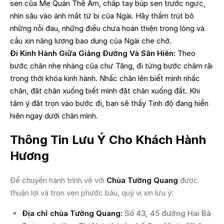
sen của Mẹ Quán Thế Âm, chắp tay búp sen trước ngực,
nhìn sâu vào ánh mắt từ bi của Ngài. Hãy thầm trút bỏ
những nỗi đau, những điều chưa hoàn thiện trong lòng và
cầu xin năng lượng bao dung của Ngài che chở.
Đi Kinh Hành Giữa Giảng Đường Và Sân Hiên:
Theo
bước chân nhẹ nhàng của chư Tăng, đi từng bước chậm rãi
trong thời khóa kinh hành. Nhấc chân lên biết mình nhấc
chân, đặt chân xuống biết mình đặt chân xuống đất. Khi
tâm ý đặt trọn vào bước đi, bạn sẽ thấy Tịnh độ đang hiển
hiện ngay dưới chân mình.
Thông Tin Lưu Ý Cho Khách Hành
Hương
Để chuyến hành trình về với
Chùa Tường Quang
được
thuận lợi và trọn vẹn phước báu, quý vị xin lưu ý:
Địa chỉ chùa Tường Quang:
Số 43, 45 đường Hai Bà