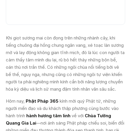
Khi giọt sương mai còn đọng trên những nhành cây, khi
tiếng chuông đại hồng chung ngân vang, xé toạc làn sương
mờ và lay động không gian tĩnh mịch, đó là lúc con người ta
cảm thấy tâm mình dịu lại, rũ bỏ hết thảy những bộn bề,
oán thù nơi trần thế. Có những ngôi chùa nổi tiếng bởi vẻ
bề thế, nguy nga, nhưng cũng có những ngôi tự viện khiến
người ta phải nghiêng mình kính cẩn bởi năng lượng chuyển
hóa kỳ diệu và lịch sử mang đậm tính nhân văn sâu sắc.
Hôm nay,
Phật Pháp 365
kính mời quý Phật tử, những
người mến đạo và du khách thập phương cùng bước vào
hành trình
hành hương tâm linh
về với
Chùa Tường
Quang Gia Lai
—nơi ánh sáng Phật pháp chiếu soi, biến đổi
những miền đau thương thành đóa sen thanh tịnh, ban rải