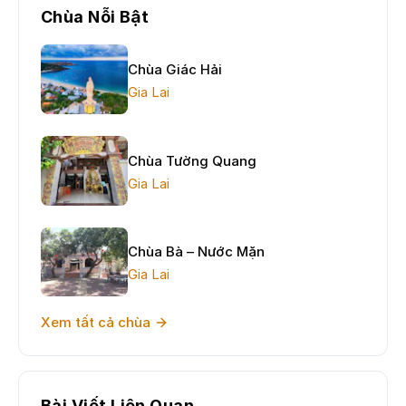
Chùa Nỗi Bật
Chùa Giác Hải
Gia Lai
Chùa Tường Quang
Gia Lai
Chùa Bà – Nước Mặn
Gia Lai
Xem tất cả chùa
Bài Viết Liên Quan