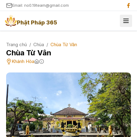
Email: no0.19team@gmail.com
Phật Pháp 365
Trang chủ
/
Chùa
/
Chùa Từ Vân
Chùa Từ Vân
Khánh Hòa