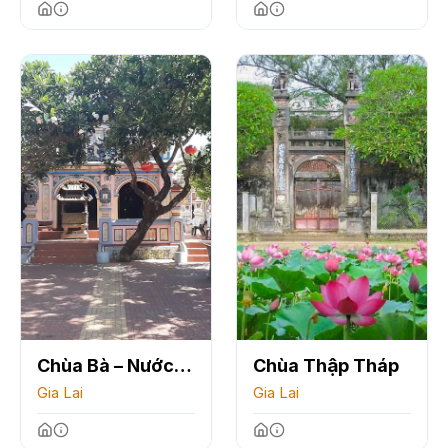
Chùa Bà – Nước
Chùa Thập Tháp
Mặn
Gia Lai
Gia Lai