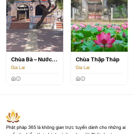
Chùa Bà – Nước
Chùa Thập Tháp
Mặn
Gia Lai
Gia Lai
Phật pháp 365 là không gian trực tuyến dành cho những ai