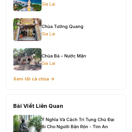
Gia Lai
Chùa Tường Quang
Gia Lai
Chùa Bà – Nước Mặn
Gia Lai
Xem tất cả chùa
Bài Viết Liên Quan
Ý Nghĩa Và Cách Trì Tụng Chú Đại
Bi Cho Người Bận Rộn - Tìm An