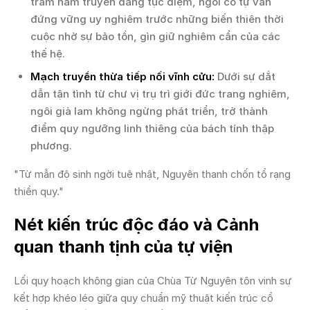
trăm năm truyền đăng tục diệm, ngôi cổ tự vẫn
đứng vững uy nghiêm trước những biến thiên thời
cuộc nhờ sự bảo tồn, gìn giữ nghiêm cẩn của các
thế hệ.
Mạch truyền thừa tiếp nối vĩnh cửu:
Dưới sự dắt
dẫn tận tình từ chư vị trụ trì giới đức trang nghiêm,
ngôi già lam không ngừng phát triển, trở thành
điểm quy ngưỡng linh thiêng của bách tính thập
phương.
"Từ mẫn độ sinh ngời tuệ nhật, Nguyên thanh chốn tổ rạng
thiền quy."
Nét kiến trúc độc đáo và Cảnh
quan thanh tịnh của tự viện
Lối quy hoạch không gian của Chùa Từ Nguyên tôn vinh sự
kết hợp khéo léo giữa quy chuẩn mỹ thuật kiến trúc cổ