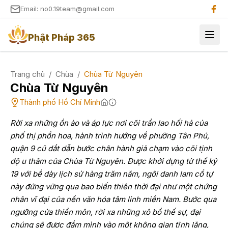
Email: no0.19team@gmail.com
Phật Pháp 365
Trang chủ
/
Chùa
/
Chùa Từ Nguyên
Chùa Từ Nguyên
Thành phố Hồ Chí Minh
Rời xa những ồn ào và áp lực nơi cõi trần lao hối hả của
phố thị phồn hoa, hành trình hướng về phường Tân Phú,
quận 9 cũ dắt dẫn bước chân hành giả chạm vào cõi tịnh
độ u thâm của Chùa Từ Nguyên. Được khởi dựng từ thế kỷ
19 với bề dày lịch sử hàng trăm năm, ngôi danh lam cổ tự
này đứng vững qua bao biến thiên thời đại như một chứng
nhân vĩ đại của nền văn hóa tâm linh miền Nam. Bước qua
ngưỡng cửa thiền môn, rời xa những xô bồ thế sự, đại
chúng sẽ được đắm mình vào một không gian tĩnh lặng,