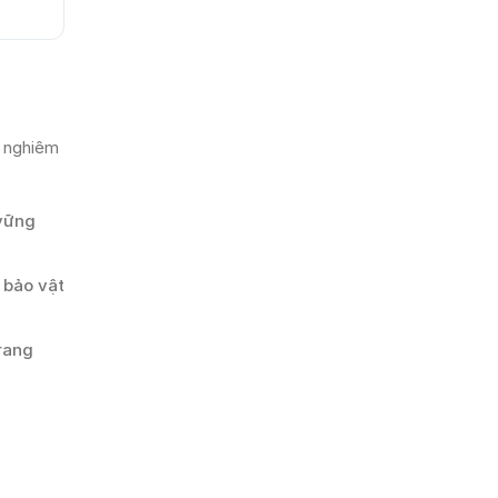
m nghiêm
 vững
 bảo vật
trang