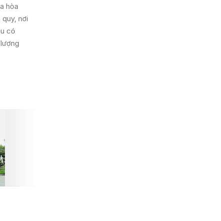
ưa hòa
 quy, nơi
ếu có
 lượng