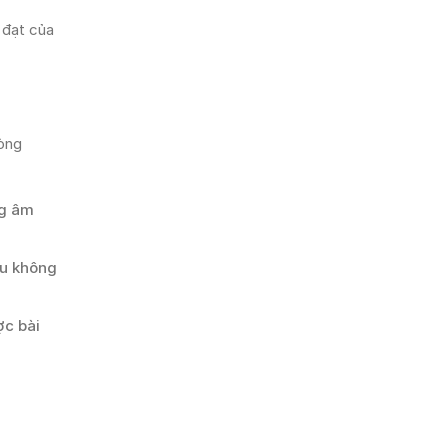
 đạt của
lòng
ng âm
ầu không
ợc bài