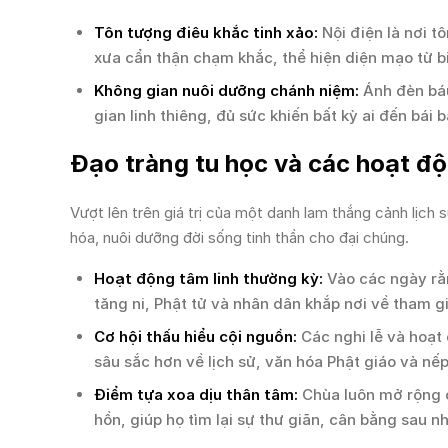
Tôn tượng điêu khắc tinh xảo:
Nội điện là nơi 
xưa cẩn thận chạm khắc, thể hiện diện mạo từ bi,
Không gian nuôi dưỡng chánh niệm:
Ánh đèn báu
gian linh thiêng, đủ sức khiến bất kỳ ai đến bá
Đạo tràng tu học và các hoạt độn
Vượt lên trên giá trị của một danh lam thắng cảnh lịc
hóa, nuôi dưỡng đời sống tinh thần cho đại chúng.
Hoạt động tâm linh thường kỳ:
Vào các ngày rằm
tăng ni, Phật tử và nhân dân khắp nơi về tham g
Cơ hội thấu hiểu cội nguồn:
Các nghi lễ và hoạt 
sâu sắc hơn về lịch sử, văn hóa Phật giáo và nế
Điểm tựa xoa dịu thân tâm:
Chùa luôn mở rộng c
hồn, giúp họ tìm lại sự thư giãn, cân bằng sau 