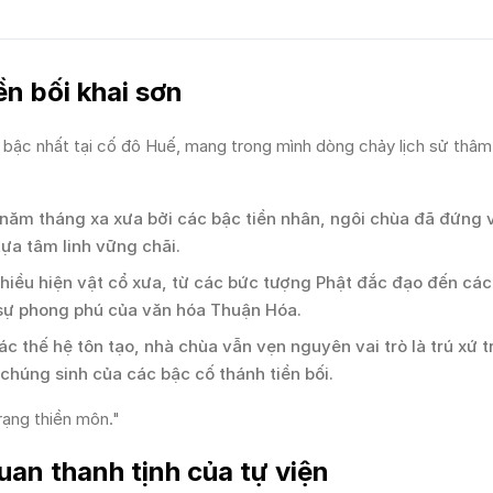
ền bối khai sơn
u bậc nhất tại cố đô Huế, mang trong mình dòng chảy lịch sử thâ
ăm tháng xa xưa bởi các bậc tiền nhân, ngôi chùa đã đứng
tựa tâm linh vững chãi.
nhiều hiện vật cổ xưa, từ các bức tượng Phật đắc đạo đến các
ề sự phong phú của văn hóa Thuận Hóa.
ác thế hệ tôn tạo, nhà chùa vẫn vẹn nguyên vai trò là trú xứ 
chúng sinh của các bậc cố thánh tiền bối.
rạng thiền môn."
uan thanh tịnh của tự viện