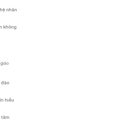
ghệ nhân
ên không
 giáo
g đảo
ín hiểu
g tâm