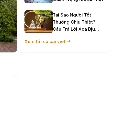
Tại Sao Người Tốt
Thường Chịu Thiệt?
Câu Trả Lời Xoa Dịu
Tâm Hồn Và Định
Xem tất cả bài viêt
Hướng Sống Hạnh Phúc