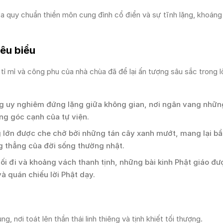
ữa quy chuẩn thiền môn cung đình cổ điển và sự tĩnh lặng, khoáng
iêu biểu
tỉ mỉ và công phu của nhà chùa đã để lại ấn tượng sâu sắc trong 
g uy nghiêm đứng lặng giữa không gian, nơi ngân vang nhữ
ừng góc cạnh của tự viện.
 lớn được che chở bởi những tán cây xanh mướt, mang lại b
ng thẳng của đời sống thường nhật.
ối đi và khoảng vách thanh tịnh, những bài kinh Phật giáo đư
và quán chiếu lời Phật dạy.
 nơi toát lên thần thái linh thiêng và tịnh khiết tối thượng.