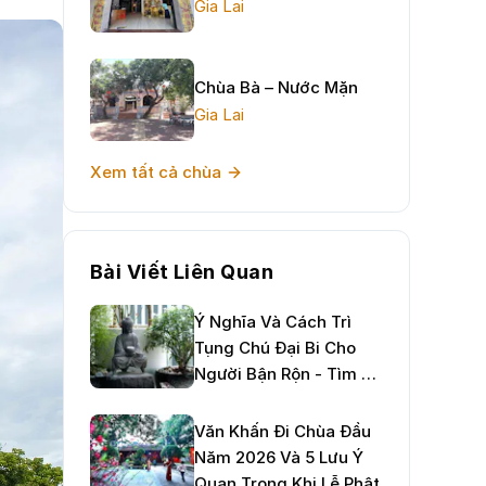
Gia Lai
Chùa Bà – Nước Mặn
Gia Lai
Xem tất cả chùa
Bài Viết Liên Quan
Ý Nghĩa Và Cách Trì
Tụng Chú Đại Bi Cho
Người Bận Rộn - Tìm An
Nhiên Giữa Đời Thường
Văn Khấn Đi Chùa Đầu
Năm 2026 Và 5 Lưu Ý
Quan Trọng Khi Lễ Phật