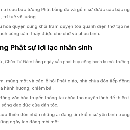
tôn trí các bức tượng Phật bằng đá và gốm sứ được các bậc n
 trí tuệ vô lượng.
 hòa quyện cùng khói trầm quyện tỏa quanh điện thờ tạo n
i bạch cũng cảm thấy được che chở và phúc bình.
g Phật sự lợi lạc nhân sinh
h sử, Chùa Từ Đàm hằng ngày vẫn phát huy công hạnh là môi trường
, mùng một và các lễ hội Phật giáo, nhà chùa đón tiếp đôn
ia hành hương, chiêm bái.
động văn hóa truyền thống tại chùa tạo duyên lành để thiện t
p sống đạo đức của dân tộc.
ửa thiền đón nhận những ai đang tìm kiếm sự yên bình tron
những ngày lao động mỏi mệt.