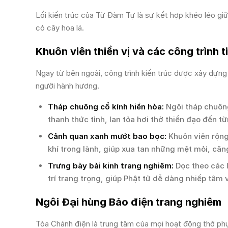
Lối kiến trúc của Từ Đàm Tự là sự kết hợp khéo léo gi
cỏ cây hoa lá.
Khuôn viên thiền vị và các công trình t
Ngay từ bên ngoài, công trình kiến trúc được xây dựng 
người hành hương.
Tháp chuông cổ kính hiền hòa:
Ngôi tháp chuôn
thanh thức tỉnh, lan tỏa hơi thở thiền đạo đến t
Cảnh quan xanh mướt bao bọc:
Khuôn viên rộng
khí trong lành, giúp xua tan những mệt mỏi, că
Trưng bày bài kinh trang nghiêm:
Dọc theo các l
trí trang trọng, giúp Phật tử dễ dàng nhiếp tâm 
Ngôi Đại hùng Bảo điện trang nghiêm
Tòa Chánh điện là trung tâm của mọi hoạt động thờ phụng,