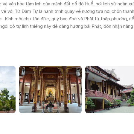
c và văn hóa tâm linh của mảnh đất cố đô Huế, nơi lịch sử ngàn x
 về với Từ Đàm Tự là hành trình quay về nương tựa nơi chốn thanh
bi. Kính mời chư tôn đức, quý bạn đọc và Phật tử thập phương, n
gôi cổ tự linh thiêng này để dâng hương bái Phật, đón nhận năng