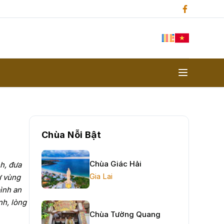
Chùa Nỗi Bật
Chùa Giác Hải
h, đưa
Gia Lai
ự vùng
ình an
nh, lòng
Chùa Tường Quang