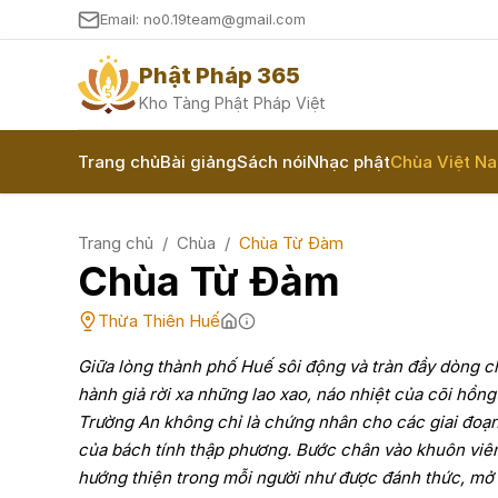
Email: no0.19team@gmail.com
Phật Pháp 365
Kho Tàng Phật Pháp Việt
Trang chủ
Bài giảng
Sách nói
Nhạc phật
Chùa Việt N
Trang chủ
/
Chùa
/
Chùa Từ Đàm
Chùa Từ Đàm
Thừa Thiên Huế
Giữa lòng thành phố Huế sôi động và tràn đầy dòng ch
hành giả rời xa những lao xao, náo nhiệt của cõi hồng 
Trường An không chỉ là chứng nhân cho các giai đoạ
của bách tính thập phương. Bước chân vào khuôn viên
hướng thiện trong mỗi người như được đánh thức, mở r