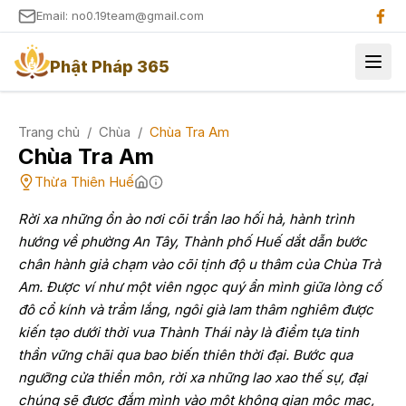
Email: no0.19team@gmail.com
Phật Pháp 365
Trang chủ
/
Chùa
/
Chùa Tra Am
Chùa Tra Am
Thừa Thiên Huế
Rời xa những ồn ào nơi cõi trần lao hối hả, hành trình
hướng về phường An Tây, Thành phố Huế dắt dẫn bước
chân hành giả chạm vào cõi tịnh độ u thâm của Chùa Trà
Am. Được ví như một viên ngọc quý ẩn mình giữa lòng cố
đô cổ kính và trầm lắng, ngôi già lam thâm nghiêm được
kiến tạo dưới thời vua Thành Thái này là điểm tựa tinh
thần vững chãi qua bao biến thiên thời đại. Bước qua
ngưỡng cửa thiền môn, rời xa những lao xao thế sự, đại
chúng sẽ được đắm mình vào một không gian mộc mạc,