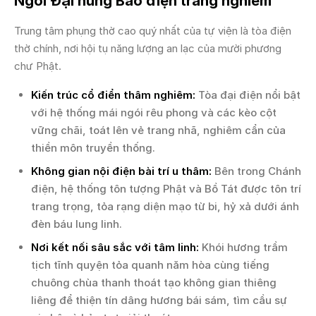
Ngôi Đại hùng Bảo điện trang nghiêm
Trung tâm phụng thờ cao quý nhất của tự viện là tòa điện
thờ chính, nơi hội tụ năng lượng an lạc của mười phương
chư Phật.
Kiến trúc cổ điển thâm nghiêm:
Tòa đại điện nổi bật
với hệ thống mái ngói rêu phong và các kèo cột
vững chãi, toát lên vẻ trang nhã, nghiêm cẩn của
thiền môn truyền thống.
Không gian nội điện bài trí u thâm:
Bên trong Chánh
điện, hệ thống tôn tượng Phật và Bồ Tát được tôn trí
trang trọng, tỏa rạng diện mạo từ bi, hỷ xả dưới ánh
đèn báu lung linh.
Nơi kết nối sâu sắc với tâm linh:
Khói hương trầm
tịch tĩnh quyện tỏa quanh năm hòa cùng tiếng
chuông chùa thanh thoát tạo không gian thiêng
liêng để thiện tín dâng hương bái sám, tìm cầu sự