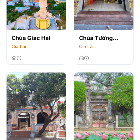
Chùa Giác Hải
Chùa Tường
Gia Lai
Quang
Gia Lai