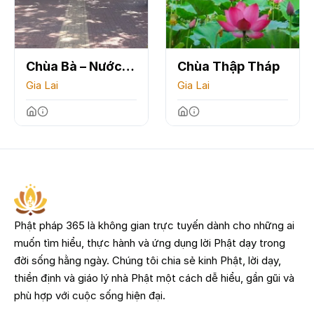
Chùa Bà – Nước
Chùa Thập Tháp
Mặn
Gia Lai
Gia Lai
Phật pháp 365 là không gian trực tuyến dành cho những ai
muốn tìm hiểu, thực hành và ứng dụng lời Phật dạy trong
đời sống hằng ngày. Chúng tôi chia sẻ kinh Phật, lời dạy,
thiền định và giáo lý nhà Phật một cách dễ hiểu, gần gũi và
phù hợp với cuộc sống hiện đại.