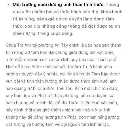
Môi trường nuôi dưỡng tinh thần tỉnh thức:
Thông
qua việc chiêm bái và thực hành các thời khóa hành
trì trì tụng, hành giả có cơ duyên lắng đọng tâm
thức, xoa dịu những căng thẳng để đạt được sự an
nhiên tự tại trong cuộc sống.
Chùa Trà Am tại phường An Tây chính là đóa hoa sen thanh
tịnh nâng đỡ tâm hồn đại chúng giữa dòng đời vạn biến,
một điểm tựa lịch sử và tâm linh quý báu của Thành phố
Huế cổ kính. Bước chân về với Trà Am Tự là hành trình
hướng nguyện đầy ý nghĩa, nơi lòng kính tin Tam bảo được
vun bồi và tinh thần hướng thiện được thức tỉnh dưới ánh
hào quang từ bi của Đức Thế Tôn. Kính mời chư tôn đức,
quý bạn đọc và Phật tử thập phương, nếu có duyên sự
hành hương về mảnh đất cố đô Thừa Thiên Huế văn hiến,
hãy dành thời gian ghé thăm chiêm bái ngôi cổ tự linh
thiêng này để dâng hương kính Phật, đón nhận năng lượng
cát tường và hướng tâm về cội nguồn tâm linh an lạc.