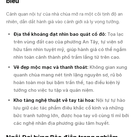
biểu
Cảnh quan nội tự của nhà chùa mở ra một cõi tịnh độ an
nhiên, dẫn dắt hành giả vào cảnh giới xả ly vọng tưởng.
Địa thế khoáng đạt nhìn bao quát cố đô:
Tọa lạc
trên vùng đất cao của phường An Tây, tự viện sở
hữu tầm nhìn tuyệt mỹ, giúp hành giả có thể ngắm
nhìn toàn cảnh thành phố trầm lắng từ trên cao.
Vẻ đẹp mộc mạc và thanh thoát:
Không gian xung
quanh chùa mang nét tịnh lặng nguyên sơ, rũ bỏ
hoàn toàn mọi bụi bặm trần thế, tạo điều kiện lý
tưởng cho việc tu tập và quán niệm.
Kho tàng nghệ thuật vẽ tay tài hoa:
Nội tự tự hào
lưu giữ các tác phẩm điêu khắc cổ kính và những
bức tranh tường lớn, được họa tay vô cùng tỉ mỉ bởi
các nghệ nhân địa phương giàu tâm huyết.