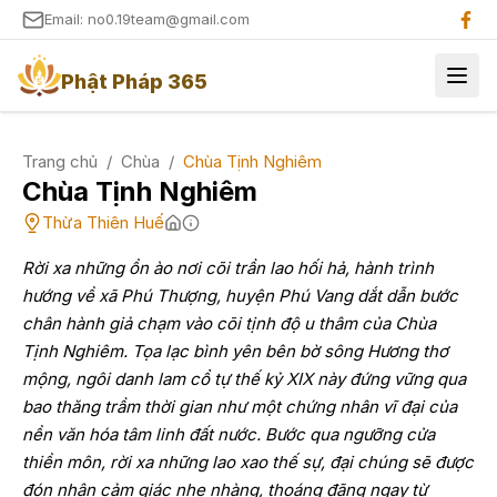
Email: no0.19team@gmail.com
Phật Pháp 365
Trang chủ
/
Chùa
/
Chùa Tịnh Nghiêm
Chùa Tịnh Nghiêm
Thừa Thiên Huế
Rời xa những ồn ào nơi cõi trần lao hối hả, hành trình
hướng về xã Phú Thượng, huyện Phú Vang dắt dẫn bước
chân hành giả chạm vào cõi tịnh độ u thâm của Chùa
Tịnh Nghiêm. Tọa lạc bình yên bên bờ sông Hương thơ
mộng, ngôi danh lam cổ tự thế kỷ XIX này đứng vững qua
bao thăng trầm thời gian như một chứng nhân vĩ đại của
nền văn hóa tâm linh đất nước. Bước qua ngưỡng cửa
thiền môn, rời xa những lao xao thế sự, đại chúng sẽ được
đón nhận cảm giác nhẹ nhàng, thoáng đãng ngay từ