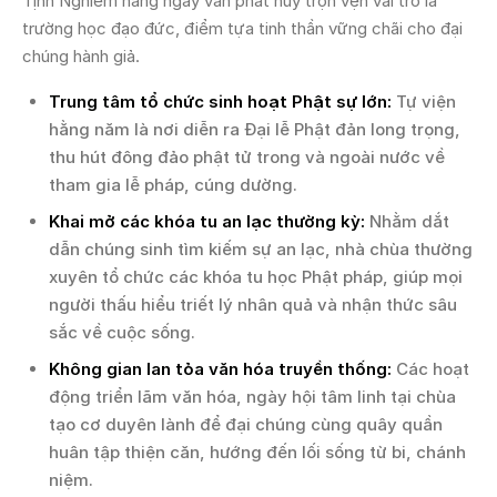
Tịnh Nghiêm hằng ngày vẫn phát huy trọn vẹn vai trò là
trường học đạo đức, điểm tựa tinh thần vững chãi cho đại
chúng hành giả.
Trung tâm tổ chức sinh hoạt Phật sự lớn:
Tự viện
hằng năm là nơi diễn ra Đại lễ Phật đản long trọng,
thu hút đông đảo phật tử trong và ngoài nước về
tham gia lễ pháp, cúng dường.
Khai mở các khóa tu an lạc thường kỳ:
Nhằm dắt
dẫn chúng sinh tìm kiếm sự an lạc, nhà chùa thường
xuyên tổ chức các khóa tu học Phật pháp, giúp mọi
người thấu hiểu triết lý nhân quả và nhận thức sâu
sắc về cuộc sống.
Không gian lan tỏa văn hóa truyền thống:
Các hoạt
động triển lãm văn hóa, ngày hội tâm linh tại chùa
tạo cơ duyên lành để đại chúng cùng quây quần
huân tập thiện căn, hướng đến lối sống từ bi, chánh
niệm.