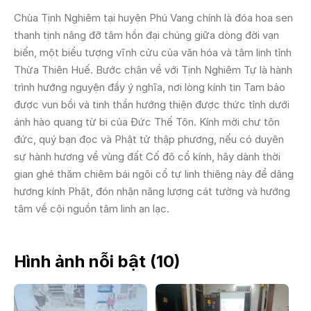
Chùa Tịnh Nghiêm tại huyện Phú Vang chính là đóa hoa sen
thanh tịnh nâng đỡ tâm hồn đại chúng giữa dòng đời vạn
biến, một biểu tượng vĩnh cửu của văn hóa và tâm linh tỉnh
Thừa Thiên Huế. Bước chân về với Tịnh Nghiêm Tự là hành
trình hướng nguyện đầy ý nghĩa, nơi lòng kính tin Tam bảo
được vun bồi và tinh thần hướng thiện được thức tỉnh dưới
ánh hào quang từ bi của Đức Thế Tôn. Kính mời chư tôn
đức, quý bạn đọc và Phật tử thập phương, nếu có duyên
sự hành hương về vùng đất Cố đô cổ kính, hãy dành thời
gian ghé thăm chiêm bái ngôi cổ tự linh thiêng này để dâng
hương kính Phật, đón nhận năng lượng cát tường và hướng
tâm về cội nguồn tâm linh an lạc.
Hình ảnh nỗi bật (
10
)