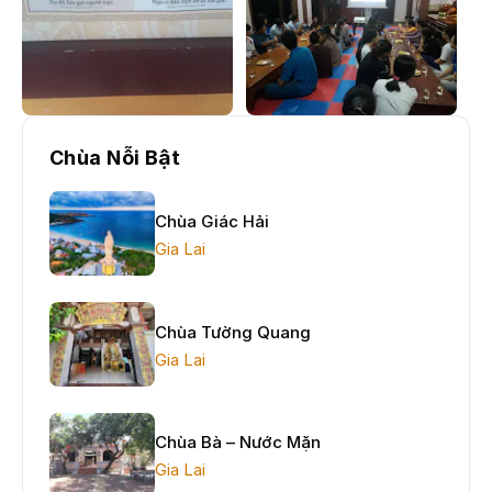
Chùa Nỗi Bật
Chùa Giác Hải
Gia Lai
Chùa Tường Quang
Gia Lai
Chùa Bà – Nước Mặn
Gia Lai