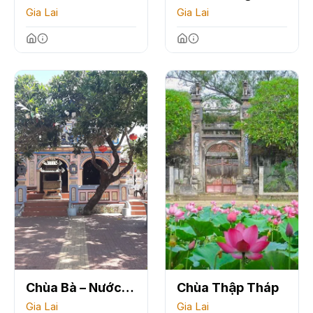
Gia Lai
Quang
Gia Lai
Chùa Bà – Nước
Chùa Thập Tháp
Mặn
Gia Lai
Gia Lai