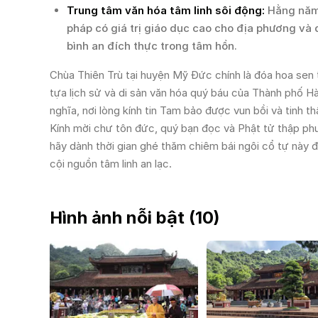
Trung tâm văn hóa tâm linh sôi động:
Hằng năm,
pháp có giá trị giáo dục cao cho địa phương và 
bình an đích thực trong tâm hồn.
Chùa Thiên Trù tại huyện Mỹ Đức chính là đóa hoa sen 
tựa lịch sử và di sản văn hóa quý báu của Thành phố Hà
nghĩa, nơi lòng kính tin Tam bảo được vun bồi và tinh 
Kính mời chư tôn đức, quý bạn đọc và Phật tử thập ph
hãy dành thời gian ghé thăm chiêm bái ngôi cổ tự này
cội nguồn tâm linh an lạc.
Hình ảnh nỗi bật (
10
)