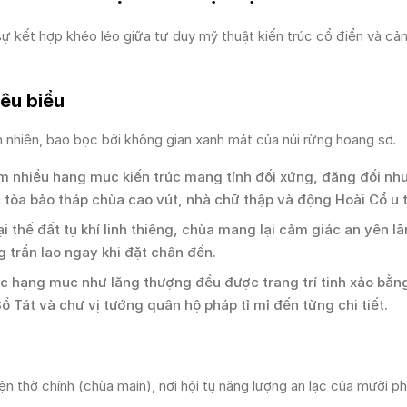
sự kết hợp khéo léo giữa tư duy mỹ thuật kiến trúc cổ điển và cả
iêu biểu
n nhiên, bao bọc bởi không gian xanh mát của núi rừng hoang sơ.
m nhiều hạng mục kiến trúc mang tính đối xứng, đăng đối nh
 tòa bảo tháp chùa cao vút, nhà chữ thập và động Hoài Cổ u 
ại thế đất tụ khí linh thiêng, chùa mang lại cảm giác an yên l
g trần lao ngay khi đặt chân đến.
 hạng mục như lăng thượng đều được trang trí tinh xảo bằn
 Tát và chư vị tướng quân hộ pháp tỉ mỉ đến từng chi tiết.
ện thờ chính (chùa main), nơi hội tụ năng lượng an lạc của mười 