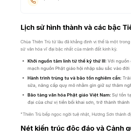
Lịch sử hình thành và các bậc Ti
Chùa Thiên Trù từ lâu đã khẳng định vị thế là một trong 
sử văn hóa vĩ đại bậc nhất của mảnh đất kinh kỳ.
Khởi nguồn tâm linh từ thế kỷ thứ III:
Với nguồn g
mạch nguồn Phật giáo hội nhập sâu sắc vào đời 
Hành trình trùng tu và bảo tồn nghiêm cẩn:
Trải
sửa, nâng cấp quy mô nhằm gìn giữ sự thâm ng
Bảo tàng văn hóa Phật giáo Việt Nam:
Sự tồn tạ
đại của chư vị tiền bối khai sơn, trở thành thán
"Thiên Trù bếp ngọc ngời tuệ nhật, Hương Sơn thánh địa
Nét kiến trúc độc đáo và Cảnh q