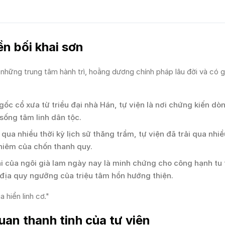
ền bối khai sơn
những trung tâm hành trì, hoằng dương chính pháp lâu đời và có giá
ốc cổ xưa từ triều đại nhà Hán, tự viện là nơi chứng kiến dò
sống tâm linh dân tộc.
 qua nhiều thời kỳ lịch sử thăng trầm, tự viện đã trải qua nhiề
hiêm của chốn thanh quy.
i của ngôi già lam ngày nay là minh chứng cho công hạnh tu 
h địa quy ngưỡng của triệu tâm hồn hướng thiện.
 hiển linh cơ."
uan thanh tịnh của tự viện