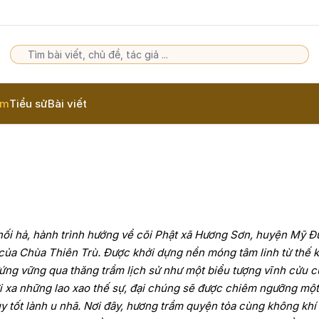
am
Tiểu sử
Bài viết
 hối hả, hành trình hướng về cõi Phật xã Hương Sơn, huyện Mỹ Đ
ủa Chùa Thiên Trù. Được khởi dựng nền móng tâm linh từ thế kỷ
 đứng vững qua thăng trầm lịch sử như một biểu tượng vĩnh cửu 
ời xa những lao xao thế sự, đại chúng sẽ được chiêm ngưỡng mộ
ủy tốt lành u nhã. Nơi đây, hương trầm quyện tỏa cùng không khí 