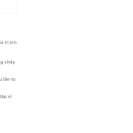
 trị lịch
ng chảy
u lần tu
tập vĩ