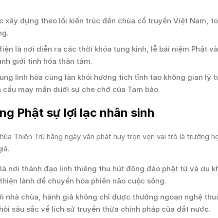
 xây dựng theo lối kiến trúc đền chùa cổ truyền Việt Nam, to
ng.
iện là nơi diễn ra các thời khóa tụng kinh, lễ bái niệm Phật v
ảnh giới tịnh hóa thân tâm.
ng linh hòa cùng làn khói hương tịch tĩnh tạo không gian lý 
à cầu may mắn dưới sự che chở của Tam bảo.
g Phật sự lợi lạc nhân sinh
Chùa Thiên Trù hằng ngày vẫn phát huy trọn vẹn vai trò là trường 
iả.
là nơi thánh đạo linh thiêng thu hút đông đảo phật tử và du 
thiện lành để chuyển hóa phiền não cuộc sống.
i nhà chùa, hành giả không chỉ được thưởng ngoạn nghệ thuậ
ỏi sâu sắc về lịch sử truyền thừa chính pháp của đất nước.