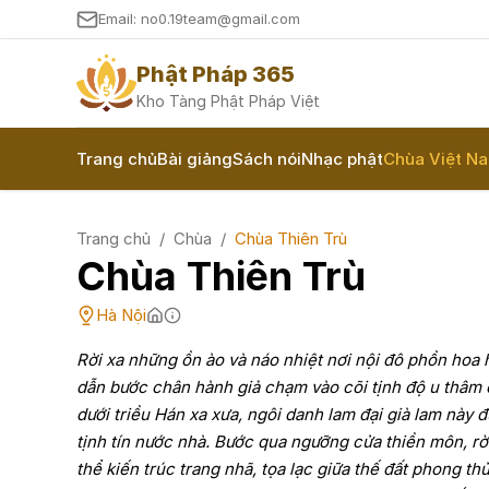
Email: no0.19team@gmail.com
Phật Pháp 365
Kho Tàng Phật Pháp Việt
Trang chủ
Bài giảng
Sách nói
Nhạc phật
Chùa Việt N
Trang chủ
/
Chùa
/
Chùa Thiên Trù
Chùa Thiên Trù
Hà Nội
Rời xa những ồn ào và náo nhiệt nơi nội đô phồn hoa
dẫn bước chân hành giả chạm vào cõi tịnh độ u thâm c
dưới triều Hán xa xưa, ngôi danh lam đại già lam này
tịnh tín nước nhà. Bước qua ngưỡng cửa thiền môn, r
thể kiến trúc trang nhã, tọa lạc giữa thế đất phong th