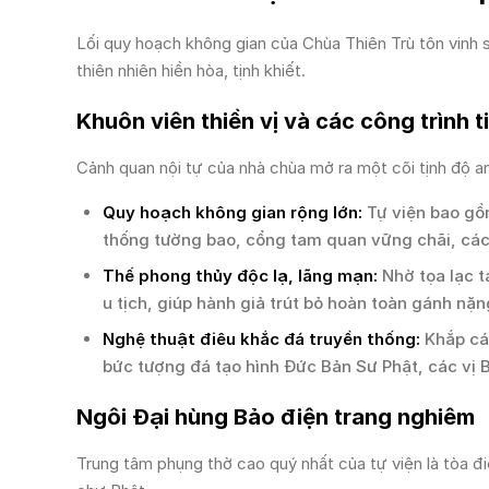
Lối quy hoạch không gian của Chùa Thiên Trù tôn vinh 
thiên nhiên hiền hòa, tịnh khiết.
Khuôn viên thiền vị và các công trình t
Cảnh quan nội tự của nhà chùa mở ra một cõi tịnh độ a
Quy hoạch không gian rộng lớn:
Tự viện bao gồ
thống tường bao, cổng tam quan vững chãi, các
Thế phong thủy độc lạ, lãng mạn:
Nhờ tọa lạc t
u tịch, giúp hành giả trút bỏ hoàn toàn gánh nặn
Nghệ thuật điêu khắc đá truyền thống:
Khắp các
bức tượng đá tạo hình Đức Bản Sư Phật, các vị Bồ
Ngôi Đại hùng Bảo điện trang nghiêm
Trung tâm phụng thờ cao quý nhất của tự viện là tòa đi