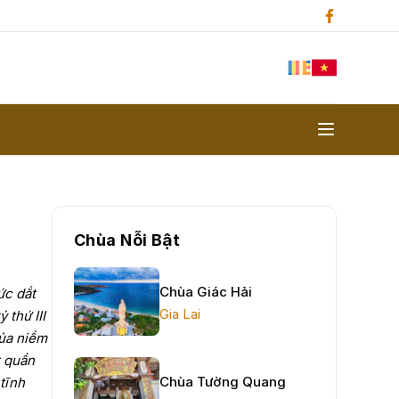
Chùa Nỗi Bật
Chùa Giác Hải
ức dắt
Gia Lai
 thứ III
của niềm
t quần
Chùa Tường Quang
tĩnh