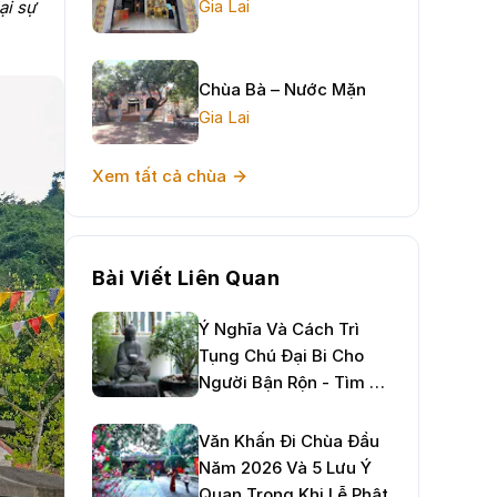
Gia Lai
ại sự
Chùa Bà – Nước Mặn
Gia Lai
Xem tất cả chùa
Bài Viết Liên Quan
Ý Nghĩa Và Cách Trì
Tụng Chú Đại Bi Cho
Người Bận Rộn - Tìm An
Nhiên Giữa Đời Thường
Văn Khấn Đi Chùa Đầu
Năm 2026 Và 5 Lưu Ý
Quan Trọng Khi Lễ Phật