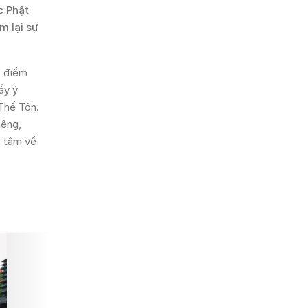
c Phật
m lại sự
t điểm
ầy ý
 Thế Tôn.
iêng,
g tâm về