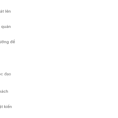
át lên
à quán
tưởng để
học đạo
khách
t kiến