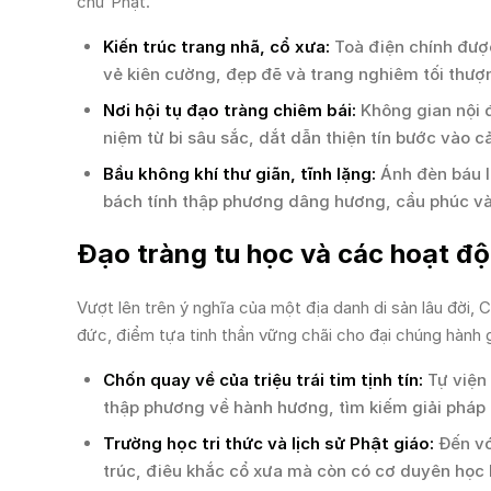
chư Phật.
Kiến trúc trang nhã, cổ xưa:
Toà điện chính được
vẻ kiên cường, đẹp đẽ và trang nghiêm tối thượ
Nơi hội tụ đạo tràng chiêm bái:
Không gian nội đ
niệm từ bi sâu sắc, dắt dẫn thiện tín bước vào c
Bầu không khí thư giãn, tĩnh lặng:
Ánh đèn báu lu
bách tính thập phương dâng hương, cầu phúc v
Đạo tràng tu học và các hoạt độn
Vượt lên trên ý nghĩa của một địa danh di sản lâu đời, 
đức, điểm tựa tinh thần vững chãi cho đại chúng hành g
Chốn quay về của triệu trái tim tịnh tín:
Tự viện 
thập phương về hành hương, tìm kiếm giải pháp 
Trường học tri thức và lịch sử Phật giáo:
Đến vớ
trúc, điêu khắc cổ xưa mà còn có cơ duyên học h