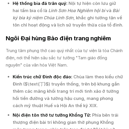
Hệ thống bia đá trân quý:
Nội tự hiện còn lưu giữ
hai tấm bia cổ là
Linh Sơn Hoa Nghiêm hội bi
và
Bài
ký bia kỷ niệm Chùa Linh Sơn
, khắc ghi tường tận về
tôn chỉ hoạt động và lịch sử truyền thừa của tổ đình.
Ngôi Đại hùng Bảo điện trang nghiêm
Trung tâm phụng thờ cao quý nhất của tự viện là tòa Chánh
điện, nơi thể hiện sâu sắc tư tưởng "Tam giáo đồng
nguyên" của văn hóa Việt Nam.
Kiến trúc chữ Đinh độc đáo:
Chùa làm theo kiểu chữ
Đinh ($\text{丁}$) truyền thống, trên bộ khung gắn
thêm các mảng khối trang trí mới tinh xảo ở tường
hồi tiền đường và tường hậu cung, mang phong
cách mỹ thuật Huế và Hội An thế kỷ XIX.
Nội điện tôn thờ tư tưởng Khổng Tử:
Phía bên trái
thượng điện bài trí không gian thờ phụng Khổng