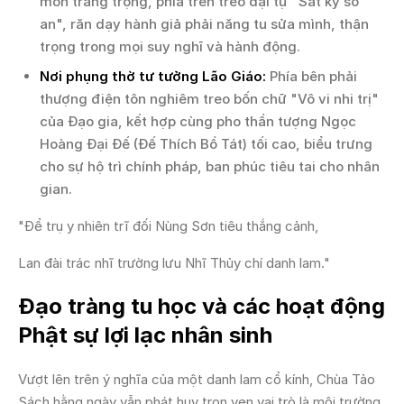
môn trang trọng, phía trên treo đại tự "Sát kỳ sở
an", răn dạy hành giả phải năng tu sửa mình, thận
trọng trong mọi suy nghĩ và hành động.
Nơi phụng thờ tư tưởng Lão Giáo:
Phía bên phải
thượng điện tôn nghiêm treo bốn chữ "Vô vi nhi trị"
của Đạo gia, kết hợp cùng pho thần tượng Ngọc
Hoàng Đại Đế (Đế Thích Bồ Tát) tối cao, biểu trưng
cho sự hộ trì chính pháp, ban phúc tiêu tai cho nhân
gian.
"Để trụ y nhiên trĩ đối Nùng Sơn tiêu thắng cảnh,
Lan đài trác nhĩ trường lưu Nhĩ Thủy chí danh lam."
Đạo tràng tu học và các hoạt động
Phật sự lợi lạc nhân sinh
Vượt lên trên ý nghĩa của một danh lam cổ kính, Chùa Tảo
Sách hằng ngày vẫn phát huy trọn vẹn vai trò là môi trường