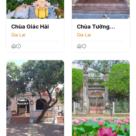
Chùa Giác Hải
Chùa Tường
Gia Lai
Quang
Gia Lai