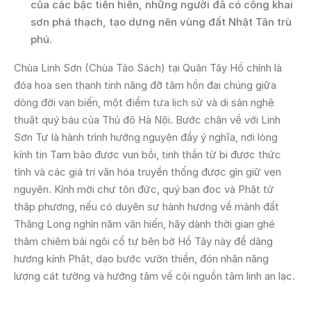
của các bậc tiền hiền, những người đã có công khai
sơn phá thạch, tạo dựng nên vùng đất Nhật Tân trù
phú.
Chùa Linh Sơn (Chùa Tảo Sách) tại Quận Tây Hồ chính là
đóa hoa sen thanh tịnh nâng đỡ tâm hồn đại chúng giữa
dòng đời vạn biến, một điểm tựa lịch sử và di sản nghệ
thuật quý báu của Thủ đô Hà Nội. Bước chân về với Linh
Sơn Tự là hành trình hướng nguyện đầy ý nghĩa, nơi lòng
kính tin Tam bảo được vun bồi, tinh thần từ bi được thức
tỉnh và các giá trị văn hóa truyền thống được gìn giữ vẹn
nguyên. Kính mời chư tôn đức, quý bạn đọc và Phật tử
thập phương, nếu có duyên sự hành hương về mảnh đất
Thăng Long nghìn năm văn hiến, hãy dành thời gian ghé
thăm chiêm bái ngôi cổ tự bên bờ Hồ Tây này để dâng
hương kính Phật, dạo bước vườn thiền, đón nhận năng
lượng cát tường và hướng tâm về cội nguồn tâm linh an lạc.