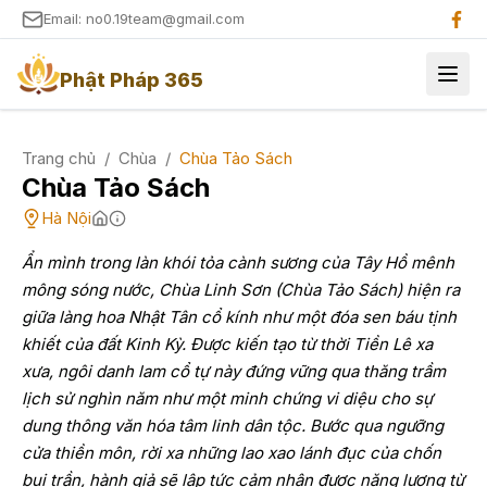
Email: no0.19team@gmail.com
Phật Pháp 365
Trang chủ
/
Chùa
/
Chùa Tảo Sách
Chùa Tảo Sách
Hà Nội
Ẩn mình trong làn khói tỏa cành sương của Tây Hồ mênh
mông sóng nước, Chùa Linh Sơn (Chùa Tảo Sách) hiện ra
giữa làng hoa Nhật Tân cổ kính như một đóa sen báu tịnh
khiết của đất Kinh Kỳ. Được kiến tạo từ thời Tiền Lê xa
xưa, ngôi danh lam cổ tự này đứng vững qua thăng trầm
lịch sử nghìn năm như một minh chứng vi diệu cho sự
dung thông văn hóa tâm linh dân tộc. Bước qua ngưỡng
cửa thiền môn, rời xa những lao xao lánh đục của chốn
bụi trần, hành giả sẽ lập tức cảm nhận được năng lượng từ