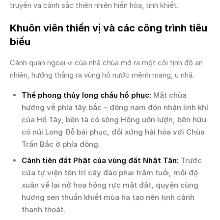
truyền và cảnh sắc thiên nhiên hiền hòa, tịnh khiết.
Khuôn viên thiền vị và các công trình tiêu
biểu
Cảnh quan ngoại vi của nhà chùa mở ra một cõi tịnh độ an
nhiên, hướng thẳng ra vùng hồ nước mênh mang, u nhã.
Thế phong thủy long chầu hổ phục:
Mặt chùa
hướng về phía tây bắc – đông nam đón nhận linh khí
của Hồ Tây, bên tả có sông Hồng uốn lượn, bên hữu
có núi Long Đỗ bái phục, đối xứng hài hòa với Chùa
Trấn Bắc ở phía đông.
Cảnh tiên đất Phật của vùng đất Nhật Tân:
Trước
cửa tự viện tôn trí cây đào phai trăm tuổi, mỗi độ
xuân về lại nở hoa hồng rực mặt đất, quyện cùng
hương sen thuần khiết mùa hạ tạo nên tịnh cảnh
thanh thoát.