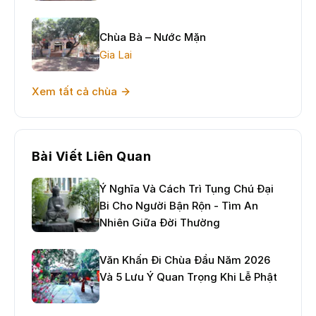
Chùa Bà – Nước Mặn
Gia Lai
Xem tất cả chùa
Bài Viết Liên Quan
Ý Nghĩa Và Cách Trì Tụng Chú Đại
Bi Cho Người Bận Rộn - Tìm An
Nhiên Giữa Đời Thường
Văn Khấn Đi Chùa Đầu Năm 2026
Và 5 Lưu Ý Quan Trọng Khi Lễ Phật