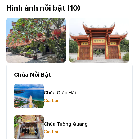
Hình ảnh nỗi bật (
10
)
Chùa Nỗi Bật
Chùa Giác Hải
Gia Lai
Chùa Tường Quang
Gia Lai