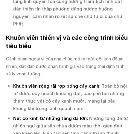
lung linh quyện tỏa cùng hương trầm tịch tĩnh dắt
dẫn thiện tín thập phương dâng hương hướng
nguyện, cảm nhận rõ rệt sự che chở từ bi của chư
Phật.
Khuôn viên thiền vị và các công trình biểu
tiêu biểu
Cảnh quan ngoại vi của nhà chùa mở ra một cõi tịnh độ an
nhiên, dắt dẫn bước chân hành giả vào trạng thái định tĩnh,
xả ly vọng tưởng.
Khuôn viên rộng rãi rợp bóng cây xanh:
Toàn bộ nội
tự được quy hoạch khoáng đạt, bao phủ bởi những
thảm thực vật cỏ cây xanh mướt, mang lại bầu
không khí trong lành quanh năm.
Nét cổ kính từ những tảng đá lớn:
Những tảng đá tự
nhiên ngự giữa sân chùa đượm màu thời gian đan
xen khéo léo, kiến tạo nên tịnh cảnh thanh thanh