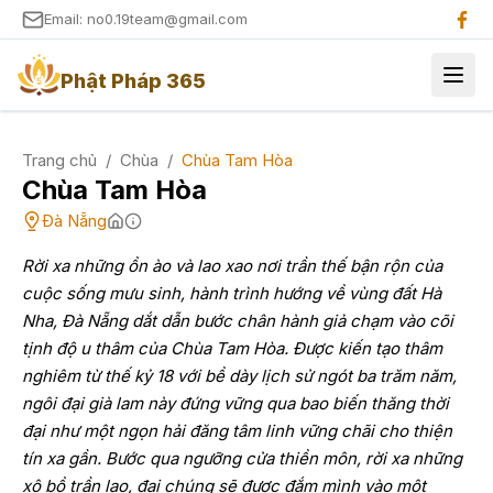
Email: no0.19team@gmail.com
Phật Pháp 365
Trang chủ
/
Chùa
/
Chùa Tam Hòa
Chùa Tam Hòa
Đà Nẵng
Rời xa những ồn ào và lao xao nơi trần thế bận rộn của
cuộc sống mưu sinh, hành trình hướng về vùng đất Hà
Nha, Đà Nẵng dắt dẫn bước chân hành giả chạm vào cõi
tịnh độ u thâm của Chùa Tam Hòa. Được kiến tạo thâm
nghiêm từ thế kỷ 18 với bề dày lịch sử ngót ba trăm năm,
ngôi đại già lam này đứng vững qua bao biến thăng thời
đại như một ngọn hải đăng tâm linh vững chãi cho thiện
tín xa gần. Bước qua ngưỡng cửa thiền môn, rời xa những
xô bồ trần lao, đại chúng sẽ được đắm mình vào một