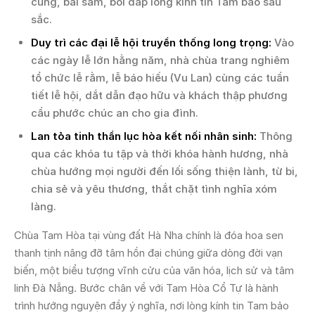
cúng, bái sám, bồi đắp lòng kính tin Tam bảo sâu
sắc.
Duy trì các đại lễ hội truyền thống long trọng:
Vào
các ngày lễ lớn hằng năm, nhà chùa trang nghiêm
tổ chức lễ rằm, lễ báo hiếu (Vu Lan) cùng các tuần
tiết lễ hội, dắt dẫn đạo hữu và khách thập phương
cầu phước chúc an cho gia đình.
Lan tỏa tinh thần lục hòa kết nối nhân sinh:
Thông
qua các khóa tu tập và thời khóa hành hương, nhà
chùa hướng mọi người đến lối sống thiện lành, từ bi,
chia sẻ và yêu thương, thắt chặt tình nghĩa xóm
làng.
Chùa Tam Hòa tại vùng đất Hà Nha chính là đóa hoa sen
thanh tịnh nâng đỡ tâm hồn đại chúng giữa dòng đời vạn
biến, một biểu tượng vĩnh cửu của văn hóa, lịch sử và tâm
linh Đà Nẵng. Bước chân về với Tam Hòa Cổ Tự là hành
trình hướng nguyện đầy ý nghĩa, nơi lòng kính tin Tam bảo