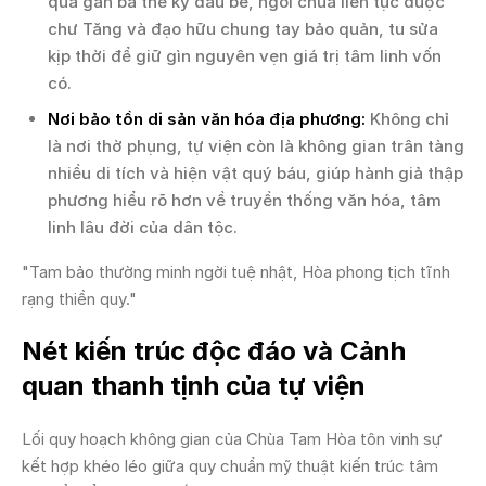
qua gần ba thế kỷ dâu bể, ngôi chùa liên tục được
chư Tăng và đạo hữu chung tay bảo quản, tu sửa
kịp thời để giữ gìn nguyên vẹn giá trị tâm linh vốn
có.
Nơi bảo tồn di sản văn hóa địa phương:
Không chỉ
là nơi thờ phụng, tự viện còn là không gian trân tàng
nhiều di tích và hiện vật quý báu, giúp hành giả thập
phương hiểu rõ hơn về truyền thống văn hóa, tâm
linh lâu đời của dân tộc.
"Tam bảo thường minh ngời tuệ nhật, Hòa phong tịch tĩnh
rạng thiền quy."
Nét kiến trúc độc đáo và Cảnh
quan thanh tịnh của tự viện
Lối quy hoạch không gian của Chùa Tam Hòa tôn vinh sự
kết hợp khéo léo giữa quy chuẩn mỹ thuật kiến trúc tâm