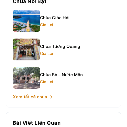
Chùa Nỗi Bật
Chùa Giác Hải
Gia Lai
Chùa Tường Quang
Gia Lai
Chùa Bà – Nước Mặn
Gia Lai
Xem tất cả chùa
Bài Viết Liên Quan