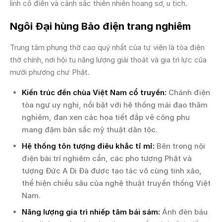
linh cổ điển và cảnh sắc thiên nhiên hoang sơ, u tịch.
Ngôi Đại hùng Bảo điện trang nghiêm
Trung tâm phụng thờ cao quý nhất của tự viện là tòa điện
thờ chính, nơi hội tụ năng lượng giải thoát và gia trì lực của
mười phương chư Phật.
Kiến trúc đền chùa Việt Nam cổ truyền:
Chánh điện
tòa ngự uy nghi, nổi bật với hệ thống mái đao thâm
nghiêm, đan xen các họa tiết đắp vẽ công phu
mang đậm bản sắc mỹ thuật dân tộc.
Hệ thống tôn tượng điêu khắc tỉ mỉ:
Bên trong nội
điện bài trí nghiêm cẩn, các pho tượng Phật và
tượng Đức A Di Đà được tạo tác vô cùng tinh xảo,
thể hiện chiều sâu của nghệ thuật truyền thống Việt
Nam.
Năng lượng gia trì nhiếp tâm bái sám:
Ánh đèn báu