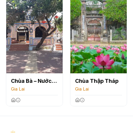
Chùa Bà – Nước
Chùa Thập Tháp
Mặn
Gia Lai
Gia Lai