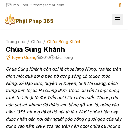
Email: no0.19team@gmail.com
Phật Pháp 365
Trang chủ
/
Chùa
/
Chùa Sùng Khánh
Chùa Sùng Khánh
Tuyên Quang
2010
Bắc Tông
Chùa Sùng Khánh còn gọi là chùa làng Nùng, tọa lạc trên
đỉnh một quả đồi ở bên bờ dòng sông Lô thuộc thôn
Nùng, xã Đạo Đức, huyện Vị Xuyên, tỉnh Hà Giang, cách
trung tâm thị xã Hà Giang 9km. Chùa cũ vốn là một công
trình thờ Phật từ đời Trần quí hiếm trên miền Thượng du
còn sót lại, khung đỡ được làm bằng gỗ, lợp lá, dựng vào
năm 1356, nhưng đã bị đổ nát từ lâu. Ngôi chùa hiện nay
được nhân dân nơi đây người góp công người góp của xây
dựng vào năm 1989, tọa lạc trên nền ngôi chùa cũ nhưng