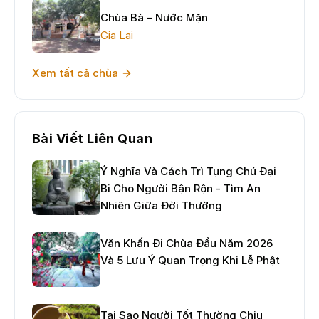
Chùa Bà – Nước Mặn
Gia Lai
Xem tất cả chùa
Bài Viết Liên Quan
Ý Nghĩa Và Cách Trì Tụng Chú Đại
Bi Cho Người Bận Rộn - Tìm An
Nhiên Giữa Đời Thường
Văn Khấn Đi Chùa Đầu Năm 2026
Và 5 Lưu Ý Quan Trọng Khi Lễ Phật
Tại Sao Người Tốt Thường Chịu