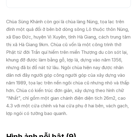
Chùa Sùng Khánh còn gọi là chùa làng Nùng, tọa lạc trên
đỉnh một quả đồi ở bên bờ dòng sông Lô thuộc thôn Nùng,
xã Đạo Đức, huyện Vị Xuyên, tỉnh Hà Giang, cách trung tâm
thị xã Hà Giang 9km. Chùa cũ vốn là một công trình thờ
Phật từ đời Trần quí hiếm trên miền Thượng du còn sót lại,
khung đỡ được làm bằng gỗ, lợp lá, dựng vào năm 1356,
nhưng đã bị đổ nát từ lâu. Ngôi chùa hiện nay được nhân
dân nơi đây người góp công người góp của xây dựng vào
năm 1989, tọa lạc trên nền ngôi chùa cũ nhưng nhỏ và thấp
hơn. Chùa có kiến trúc đơn giản, xây dựng theo hình chữ
“Nhất”, chỉ gồm một gian chánh điện diện tích 26m2, cao
4.3 với một cửa chính và hai cửa phụ ở hai bên, vách gạch,
lợp ngói có tường bao quanh.
Hình ảnh nỗi bật (
9
)