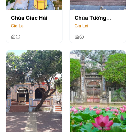
Chùa Giác Hải
Chùa Tường
Gia Lai
Quang
Gia Lai