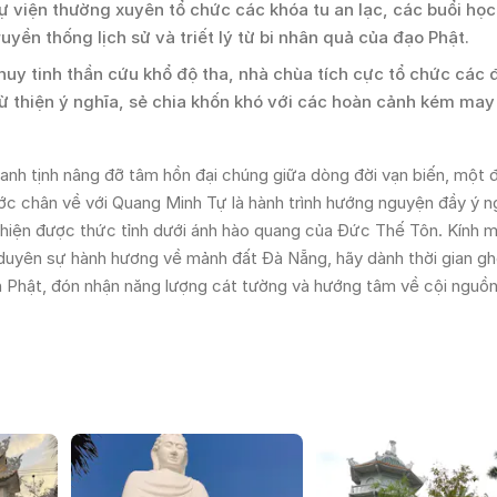
ự viện thường xuyên tổ chức các khóa tu an lạc, các buổi họ
uyền thống lịch sử và triết lý từ bi nhân quả của đạo Phật.
y tinh thần cứu khổ độ tha, nhà chùa tích cực tổ chức các đ
ừ thiện ý nghĩa, sẻ chia khốn khó với các hoàn cảnh kém ma
hanh tịnh nâng đỡ tâm hồn đại chúng giữa dòng đời vạn biến, một 
ớc chân về với Quang Minh Tự là hành trình hướng nguyện đầy ý ng
 thiện được thức tỉnh dưới ánh hào quang của Đức Thế Tôn. Kính 
 duyên sự hành hương về mảnh đất Đà Nẵng, hãy dành thời gian g
nh Phật, đón nhận năng lượng cát tường và hướng tâm về cội nguồn