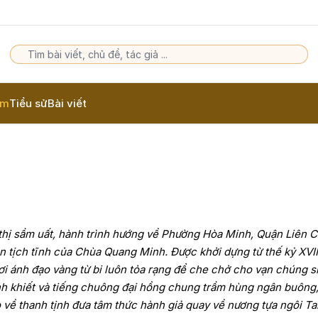
am
Tiểu sử
Bài viết
thị sầm uất, hành trình hướng về Phường Hòa Minh, Quận Liên 
 tịch tĩnh của Chùa Quang Minh. Được khởi dựng từ thế kỷ XVII
nơi ánh đạo vàng từ bi luôn tỏa rạng để che chở cho vạn chúng s
h khiết và tiếng chuông đại hồng chung trầm hùng ngân buông
o về thanh tịnh đưa tâm thức hành giả quay về nương tựa ngôi T