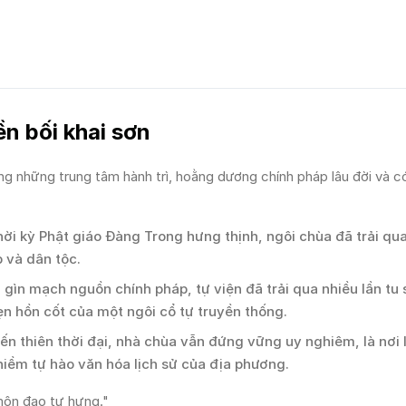
ền bối khai sơn
ng những trung tâm hành trì, hoằng dương chính pháp lâu đời và c
hời kỳ Phật giáo Đàng Trong hưng thịnh, ngôi chùa đã trải qu
 và dân tộc.
 gìn mạch nguồn chính pháp, tự viện đã trải qua nhiều lần tu 
n hồn cốt của một ngôi cổ tự truyền thống.
ến thiên thời đại, nhà chùa vẫn đứng vững uy nghiêm, là nơi 
 niềm tự hào văn hóa lịch sử của địa phương.
môn đạo tự hưng."