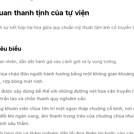
uan thanh tịnh của tự viện
 sự kết hợp hài hòa giữa quy chuẩn mỹ thuật tâm linh cổ truyền
iêu biểu
n nhiên, dẫn dắt hành giả vào cảnh giới xả ly vọng tưởng.
hùa chào đón người hành hương bằng một không gian khoáng
, rợp bóng mát rượi.
 được xây dựng bề thế với những đường nét hoa văn truyền 
 trần lao và chốn thanh quy nghiêm cẩn.
g khuôn viên chùa tôn trí một ngọn tháp chuông cổ kính, nơi 
Mỗi khi ngân vang, âm thanh trong trẻo của chuông chùa nh
tịnh sâu thẳm.
 lang dài và thâm nghiêm dẫn lối đưa thiện tín bước vào cá