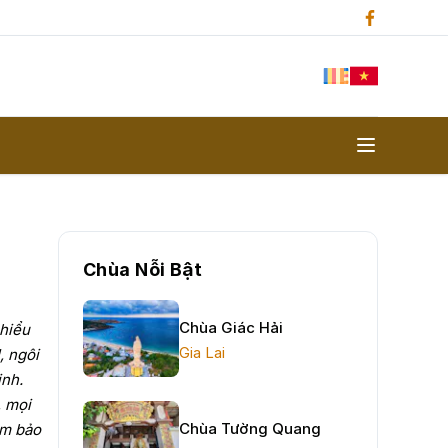
Chùa Nỗi Bật
Chùa Giác Hải
Chiểu
Gia Lai
, ngôi
inh.
, mọi
Chùa Tường Quang
am bảo