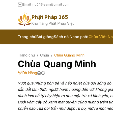
Email: no0.19team@gmail.com
Phật Pháp 365
Kho Tàng Phật Pháp Việt
Trang chủ
Bài giảng
Sách nói
Nhạc phật
Chùa Việt N
Trang chủ
/
Chùa
/
Chùa Quang Minh
Chùa Quang Minh
Đà Nẵng
Vượt qua những bộn bề và náo nhiệt của đời sống đô 
dẫn dắt tâm thức người hành hương đến với không gian
danh lam cổ tự này hiện ra như một trú xứ bình yên, 
Dưới vòm cây cỏ xanh mát quyện cùng hương trầm tịn
phiền não của cõi trần như được rũ bỏ, mở ra một nẻ