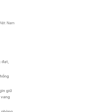
 Việt Nam
 đạt,
thống
gìn giữ
ư vang
c phòng