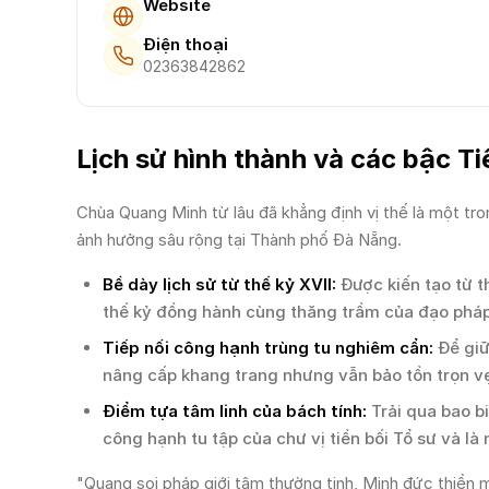
Website
Điện thoại
02363842862
Lịch sử hình thành và các bậc Ti
Chùa Quang Minh từ lâu đã khẳng định vị thế là một tro
ảnh hưởng sâu rộng tại Thành phố Đà Nẵng.
Bề dày lịch sử từ thế kỷ XVII:
Được kiến tạo từ t
thế kỷ đồng hành cùng thăng trầm của đạo pháp
Tiếp nối công hạnh trùng tu nghiêm cẩn:
Để giữ
nâng cấp khang trang nhưng vẫn bảo tồn trọn vẹ
Điểm tựa tâm linh của bách tính:
Trải qua bao bi
công hạnh tu tập của chư vị tiền bối Tổ sư và là
"Quang soi pháp giới tâm thường tịnh, Minh đức thiền 