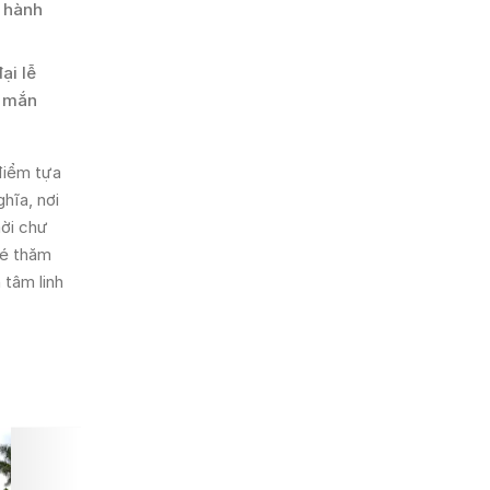
c hành
ại lễ
y mắn
điểm tựa
hĩa, nơi
mời chư
hé thăm
 tâm linh