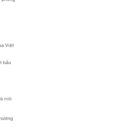
ùa Việt
t bầu
là môi
phương