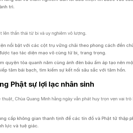
nh trì.
 lên thần thái từ bi và uy nghiêm vô lượng.
ện nổi bật với các cột trụ vững chãi theo phong cách đền ch
ược tạo tác diện mạo vô cùng từ bi, trang trọng.
ầm quyện tỏa quanh năm cùng ánh đèn báu ấm áp tạo nên mộ
iếp tâm bái bạch, tìm kiếm sự kết nối sâu sắc với tâm hồn.
g Phật sự lợi lạc nhân sinh
ệ thuật, Chùa Quang Minh hằng ngày vẫn phát huy trọn vẹn vai trò 
ng cấp không gian thanh tịnh để các tín đồ và Phật tử thập 
h lực và tuệ giác.