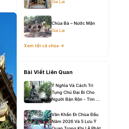
Gia Lai
Chùa Bà – Nước Mặn
Gia Lai
Xem tất cả chùa
Bài Viết Liên Quan
Ý Nghĩa Và Cách Trì
Tụng Chú Đại Bi Cho
Người Bận Rộn - Tìm An
Nhiên Giữa Đời Thường
Văn Khấn Đi Chùa Đầu
Năm 2026 Và 5 Lưu Ý
Quan Trọng Khi Lễ Phật