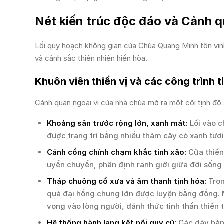
Nét kiến trúc độc đáo và Cảnh q
Lối quy hoạch không gian của Chùa Quang Minh tôn vinh
và cảnh sắc thiên nhiên hiền hòa.
Khuôn viên thiền vị và các công trình t
Cảnh quan ngoại vi của nhà chùa mở ra một cõi tịnh độ a
Khoảng sân trước rộng lớn, xanh mát:
Lối vào c
được trang trí bằng nhiều thảm cây cỏ xanh tươi
Cánh cổng chính chạm khắc tinh xảo:
Cửa thiền
uyển chuyển, phân định ranh giới giữa đời sống
Tháp chuông cổ xưa và âm thanh tịnh hóa:
Tron
quả đại hồng chung lớn được luyện bằng đồng. 
vọng vào lòng người, đánh thức tinh thần thiền 
Hệ thống hành lang kết nối quy củ:
Các dãy hành