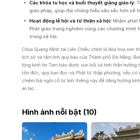
Các khóa tu học và buổi thuyết giảng giáo lý:
T
giáo pháp, giúp đại chúng hiểu sâu sắc hơn về tr
Hoạt động lễ hội và từ thiện xã hội:
Nhằm phát hu
Phật giáo trang nghiêm cùng các chương trình t
trong xã hội.
Chùa Quang Minh tại Liên Chiểu chính là đóa hoa sen t
lịch sử và tâm linh quý báu của Thành phố Đà Nẵng. Bư
lòng kính tin Tam bảo được vun bồi và tinh thần hướng
tôn đức, quý bạn đọc và Phật tử thập phương, nếu có
chiêm bái ngôi cổ tự linh thiêng này để dâng hương kí
an lạc.
Hình ảnh nỗi bật (
10
)