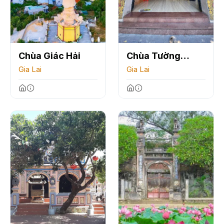
Chùa Giác Hải
Chùa Tường
Gia Lai
Quang
Gia Lai