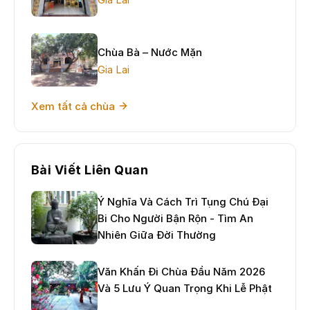
Chùa Bà – Nước Mặn
Gia Lai
Xem tất cả chùa
Bài Viết Liên Quan
Ý Nghĩa Và Cách Trì Tụng Chú Đại
Bi Cho Người Bận Rộn - Tìm An
Nhiên Giữa Đời Thường
Văn Khấn Đi Chùa Đầu Năm 2026
Và 5 Lưu Ý Quan Trọng Khi Lễ Phật