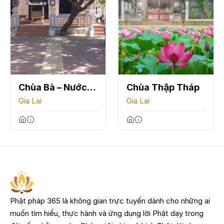
Chùa Bà – Nước
Chùa Thập Tháp
Mặn
Gia Lai
Gia Lai
Phật pháp 365 là không gian trực tuyến dành cho những ai
muốn tìm hiểu, thực hành và ứng dụng lời Phật dạy trong