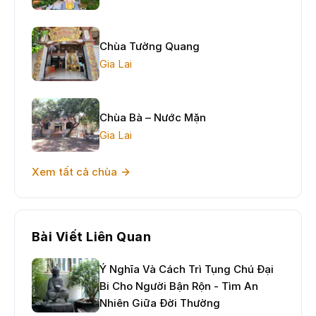
Chùa Tường Quang
Gia Lai
Chùa Bà – Nước Mặn
Gia Lai
Xem tất cả chùa
Bài Viết Liên Quan
Ý Nghĩa Và Cách Trì Tụng Chú Đại
Bi Cho Người Bận Rộn - Tìm An
Nhiên Giữa Đời Thường