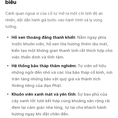
biểu
Cảnh quan ngoại vi của cổ tự mở ra một cõi tịnh độ an
nhiên, dắt dẫn hành giả bước vào hành trình xả ly vọng
tưởng.
Hồ sen thoáng đãng thanh khiết:
Nằm ngay phía
trước khuôn viên, hồ sen tỏa hương thơm dịu mát,
kiến tạo một không gian thanh tịnh rất thích hợp cho
việc thiền định và tĩnh tâm.
Hệ thống bảo tháp thâm nghiêm:
Tự viện sở hữu
những ngôi đền nhỏ và các tòa bảo tháp cổ kính, nơi
trân tàng những bảo vật quý giá và thánh tích
thiêng liêng của đạo Phật.
Khuôn viên xanh mát và yên tĩnh:
Sự bao phủ của
cây xanh tốt tươi kết hợp cùng khoảng sân rộng rãi
đem lại cảm giác nhẹ lòng, tự tại cho khách hành
hương ngay khi đặt chân đến.