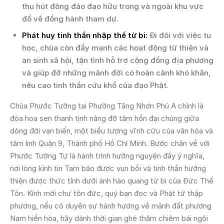
thu hút đông đảo đạo hữu trong và ngoài khu vực
đổ về đồng hành tham dự.
Phát huy tinh thần nhập thế từ bi:
Đi đôi với việc tu
học, chùa còn đẩy mạnh các hoạt động từ thiện và
an sinh xã hội, tận tình hỗ trợ cộng đồng địa phương
và giúp đỡ những mảnh đời có hoàn cảnh khó khăn,
nêu cao tinh thần cứu khổ của đạo Phật.
Chùa Phước Tường tại Phường Tăng Nhơn Phú A chính là
đóa hoa sen thanh tịnh nâng đỡ tâm hồn đại chúng giữa
dòng đời vạn biến, một biểu tượng vĩnh cửu của văn hóa và
tâm linh Quận 9, Thành phố Hồ Chí Minh. Bước chân về với
Phước Tường Tự là hành trình hướng nguyện đầy ý nghĩa,
nơi lòng kính tin Tam bảo được vun bồi và tinh thần hướng
thiện được thức tỉnh dưới ánh hào quang từ bi của Đức Thế
Tôn. Kính mời chư tôn đức, quý bạn đọc và Phật tử thập
phương, nếu có duyên sự hành hương về mảnh đất phương
Nam hiền hòa, hãy dành thời gian ghé thăm chiêm bái ngôi