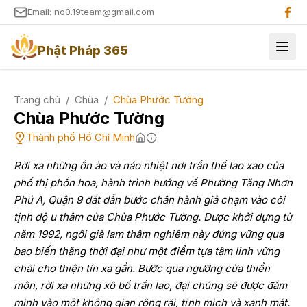
Email: no0.19team@gmail.com
Phật Pháp 365
Trang chủ
/
Chùa
/
Chùa Phước Tường
Chùa Phước Tường
Thành phố Hồ Chí Minh
Rời xa những ồn ào và náo nhiệt nơi trần thế lao xao của
phố thị phồn hoa, hành trình hướng về Phường Tăng Nhơn
Phú A, Quận 9 dắt dẫn bước chân hành giả chạm vào cõi
tịnh độ u thâm của Chùa Phước Tường. Được khởi dựng từ
năm 1992, ngôi già lam thâm nghiêm này đứng vững qua
bao biến thăng thời đại như một điểm tựa tâm linh vững
chãi cho thiện tín xa gần. Bước qua ngưỡng cửa thiền
môn, rời xa những xô bồ trần lao, đại chúng sẽ được đắm
mình vào một không gian rộng rãi, tĩnh mịch và xanh mát.