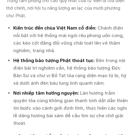
Trung tâm phụng thờ cao quý nhất của tự viện là tòa điện
thờ chính, nơi hội tụ năng lượng an lạc của mười phương
chư Phật.
Kiến trúc đền chùa Việt Nam cổ điển:
Chánh điện
nổi bật với hệ thống mái ngói rêu phong uốn cong,
các kèo cột đăng đối vững chãi toát lên vẻ thâm
nghiêm, trang nhã.
Hệ thống bảo tượng Phật thoát tục:
Bên trong nội
điện bài trí nghiêm cẩn, hệ thống bảo tượng Đức
Bản Sư và chư vị Bồ Tát tỏa rạng diện mạo từ bi, hỷ
xả dưới ánh đèn báu lung linh quanh năm.
Nơi nhiếp tâm hướng nguyện:
Làn hương trầm
quyện tỏa cùng không gian thanh tịnh dắt dẫn thiện
tín bước vào cảnh giới định tĩnh, thực hiện các nghi
lễ dâng hương bái sám để cầu tìm sự che chở giải
thoát.