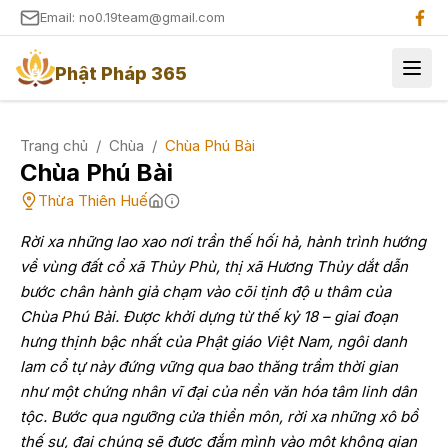
Email: no0.19team@gmail.com
Phật Pháp 365
Trang chủ
/
Chùa
/
Chùa Phú Bài
Chùa Phú Bài
Thừa Thiên Huế
Rời xa những lao xao nơi trần thế hối hả, hành trình hướng
về vùng đất cổ xã Thủy Phù, thị xã Hương Thủy dắt dẫn
bước chân hành giả chạm vào cõi tịnh độ u thâm của
Chùa Phú Bài. Được khởi dựng từ thế kỷ 18 – giai đoạn
hưng thịnh bậc nhất của Phật giáo Việt Nam, ngôi danh
lam cổ tự này đứng vững qua bao thăng trầm thời gian
như một chứng nhân vĩ đại của nền văn hóa tâm linh dân
tộc. Bước qua ngưỡng cửa thiền môn, rời xa những xô bồ
thế sự, đại chúng sẽ được đắm mình vào một không gian