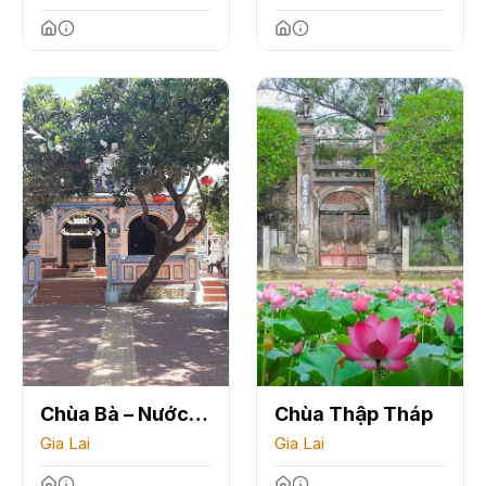
Chùa Bà – Nước
Chùa Thập Tháp
Mặn
Gia Lai
Gia Lai