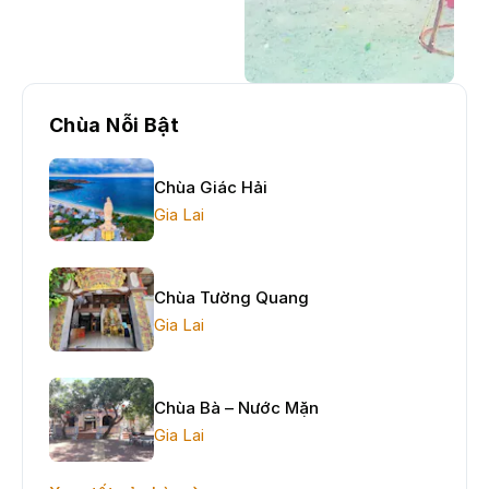
Chùa Nỗi Bật
Chùa Giác Hải
Gia Lai
Chùa Tường Quang
Gia Lai
Chùa Bà – Nước Mặn
Gia Lai