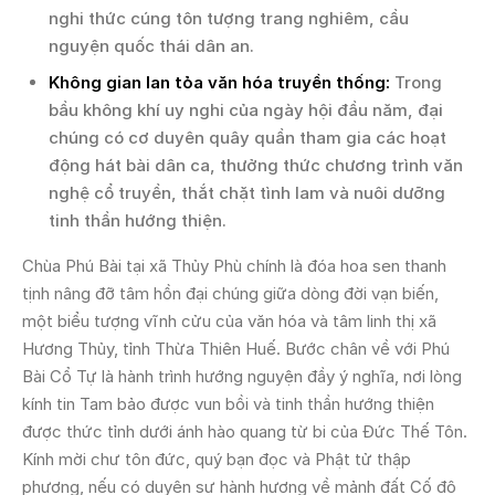
nghi thức cúng tôn tượng trang nghiêm, cầu
nguyện quốc thái dân an.
Không gian lan tỏa văn hóa truyền thống:
Trong
bầu không khí uy nghi của ngày hội đầu năm, đại
chúng có cơ duyên quây quần tham gia các hoạt
động hát bài dân ca, thưởng thức chương trình văn
nghệ cổ truyền, thắt chặt tình lam và nuôi dưỡng
tinh thần hướng thiện.
Chùa Phú Bài tại xã Thủy Phù chính là đóa hoa sen thanh
tịnh nâng đỡ tâm hồn đại chúng giữa dòng đời vạn biến,
một biểu tượng vĩnh cửu của văn hóa và tâm linh thị xã
Hương Thủy, tỉnh Thừa Thiên Huế. Bước chân về với Phú
Bài Cổ Tự là hành trình hướng nguyện đầy ý nghĩa, nơi lòng
kính tin Tam bảo được vun bồi và tinh thần hướng thiện
được thức tỉnh dưới ánh hào quang từ bi của Đức Thế Tôn.
Kính mời chư tôn đức, quý bạn đọc và Phật tử thập
phương, nếu có duyên sự hành hương về mảnh đất Cố đô