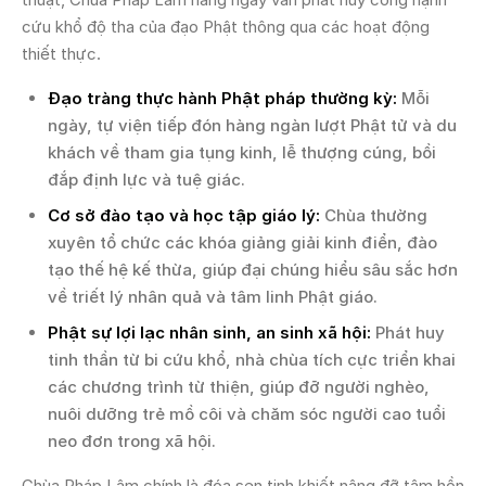
cứu khổ độ tha của đạo Phật thông qua các hoạt động
thiết thực.
Đạo tràng thực hành Phật pháp thường kỳ:
Mỗi
ngày, tự viện tiếp đón hàng ngàn lượt Phật tử và du
khách về tham gia tụng kinh, lễ thượng cúng, bồi
đắp định lực và tuệ giác.
Cơ sở đào tạo và học tập giáo lý:
Chùa thường
xuyên tổ chức các khóa giảng giải kinh điển, đào
tạo thế hệ kế thừa, giúp đại chúng hiểu sâu sắc hơn
về triết lý nhân quả và tâm linh Phật giáo.
Phật sự lợi lạc nhân sinh, an sinh xã hội:
Phát huy
tinh thần từ bi cứu khổ, nhà chùa tích cực triển khai
các chương trình từ thiện, giúp đỡ người nghèo,
nuôi dưỡng trẻ mồ côi và chăm sóc người cao tuổi
neo đơn trong xã hội.
Chùa Pháp Lâm chính là đóa sen tịnh khiết nâng đỡ tâm hồn