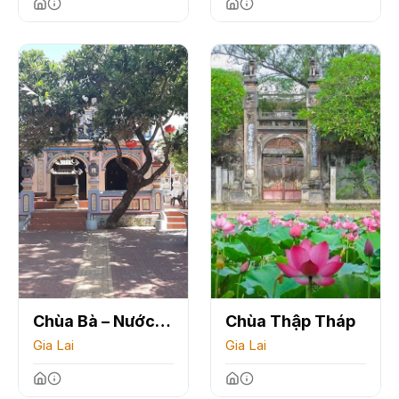
Chùa Bà – Nước
Chùa Thập Tháp
Mặn
Gia Lai
Gia Lai