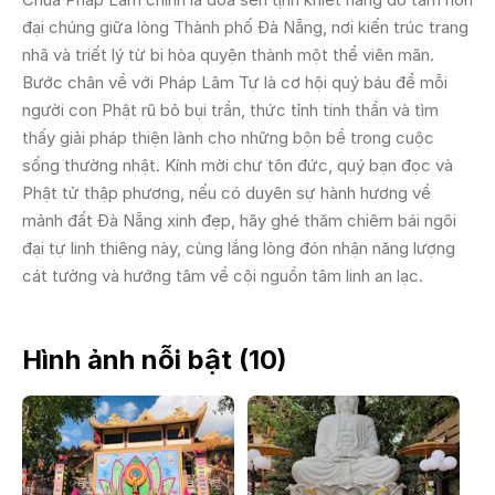
đại chúng giữa lòng Thành phố Đà Nẵng, nơi kiến trúc trang
nhã và triết lý từ bi hòa quyện thành một thể viên mãn.
Bước chân về với Pháp Lâm Tự là cơ hội quý báu để mỗi
người con Phật rũ bỏ bụi trần, thức tỉnh tinh thần và tìm
thấy giải pháp thiện lành cho những bộn bề trong cuộc
sống thường nhật. Kính mời chư tôn đức, quý bạn đọc và
Phật tử thập phương, nếu có duyên sự hành hương về
mảnh đất Đà Nẵng xinh đẹp, hãy ghé thăm chiêm bái ngôi
đại tự linh thiêng này, cùng lắng lòng đón nhận năng lượng
cát tường và hướng tâm về cội nguồn tâm linh an lạc.
Hình ảnh nỗi bật (
10
)