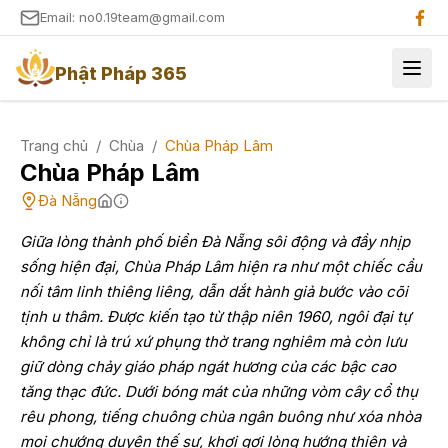
Email: no0.19team@gmail.com
Phật Pháp 365
Trang chủ
/
Chùa
/
Chùa Pháp Lâm
Chùa Pháp Lâm
Đà Nẵng
Giữa lòng thành phố biển Đà Nẵng sôi động và đầy nhịp
sống hiện đại, Chùa Pháp Lâm hiện ra như một chiếc cầu
nối tâm linh thiêng liêng, dẫn dắt hành giả bước vào cõi
tịnh u thâm. Được kiến tạo từ thập niên 1960, ngôi đại tự
không chỉ là trú xứ phụng thờ trang nghiêm mà còn lưu
giữ dòng chảy giáo pháp ngát hương của các bậc cao
tăng thạc đức. Dưới bóng mát của những vòm cây cổ thụ
rêu phong, tiếng chuông chùa ngân buông như xóa nhòa
mọi chướng duyên thế sự, khơi gợi lòng hướng thiện và