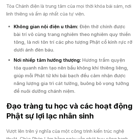
Tòa Chánh điện là trung tâm của mọi thời khóa bái sám, nơi
linh thiêng và ấm áp nhất của tự viện.
Không gian nội điện u thâm:
Điện thờ chính được
bài trí vô cùng trang nghiêm theo nghiêm quy thiền
tông, là nơi tôn trí các pho tượng Phật cổ kính rực rỡ
dưới ánh đèn báu.
Nơi nhiếp tâm hướng thượng:
Hương trầm quyện
tỏa quanh năm tạo nên bầu không khí thiêng liêng,
giúp mỗi Phật tử khi bái bạch đều cảm nhận được
năng lượng gia trì cát tường, buông bỏ vọng tưởng
để nuôi dưỡng chánh niệm.
Đạo tràng tu học và các hoạt động
Phật sự lợi lạc nhân sinh
Vượt lên trên ý nghĩa của một công trình kiến trúc nghệ
thuật, Chùa Pháp Lâm hằng ngày vẫn phát huy công hạnh