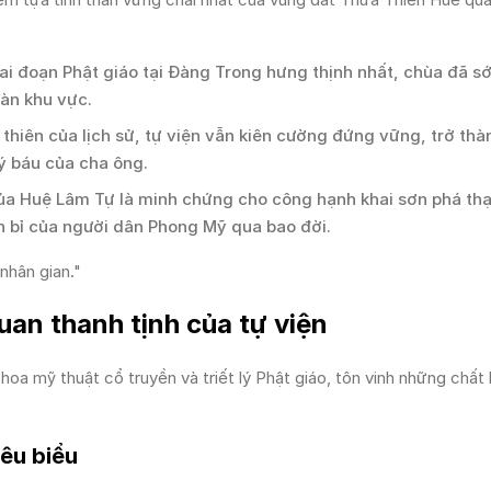
ai đoạn Phật giáo tại Đàng Trong hưng thịnh nhất, chùa đã s
oàn khu vực.
hiên của lịch sử, tự viện vẫn kiên cường đứng vững, trở thà
uý báu của cha ông.
của Huệ Lâm Tự là minh chứng cho công hạnh khai sơn phá th
ền bỉ của người dân Phong Mỹ qua bao đời.
nhân gian."
uan thanh tịnh của tự viện
hoa mỹ thuật cổ truyền và triết lý Phật giáo, tôn vinh những chất 
iêu biểu