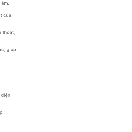
hiêm.
ốt của
 thoát,
ắc, giúp
 diện
ập