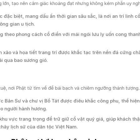
g lớn, tạo nên cảm giác khoáng đạt nhưng không kém phần uy ng
 đặc biệt, mang dấu ấn thời gian sâu sắc, là nơi an trí linh c
ông gian u tịch.
 theo phong cách cổ điển với mái ngói lưu ly uốn cong thanh
 xảo và họa tiết trang trí được khắc tạc trên nền đá cứng ch
ải qua bao sương gió.
í tuệ, nơi Phật tử tìm về để bái bạch và chiêm ngưỡng thánh tượng.
 Bản Sư và chư vị Bồ Tát được điêu khắc công phu, thể hiện
cho người hành hương.
u vực trang trọng để trữ giữ cổ vật quý giá, giúp khách th
hảy lịch sử của dân tộc Việt Nam.