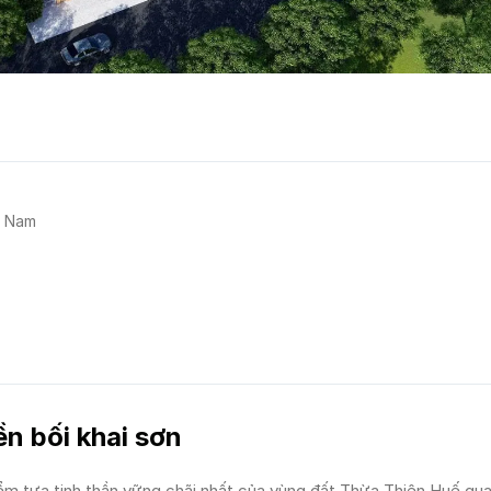
t Nam
ền bối khai sơn
ểm tựa tinh thần vững chãi nhất của vùng đất Thừa Thiên Huế qua