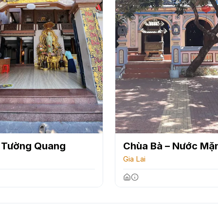
 Tường Quang
Chùa Bà – Nước Mặ
Gia Lai