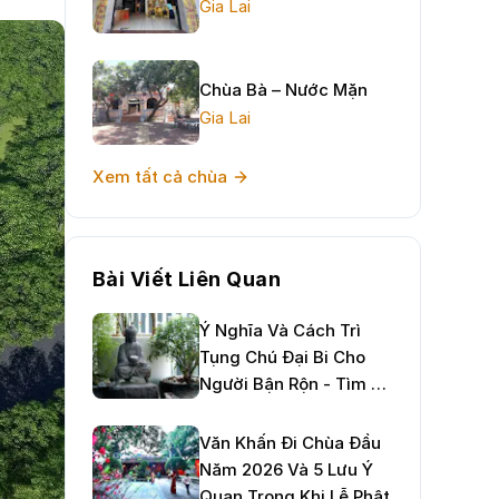
Gia Lai
Chùa Bà – Nước Mặn
Gia Lai
Xem tất cả chùa
Bài Viết Liên Quan
Ý Nghĩa Và Cách Trì
Tụng Chú Đại Bi Cho
Người Bận Rộn - Tìm An
Nhiên Giữa Đời Thường
Văn Khấn Đi Chùa Đầu
Năm 2026 Và 5 Lưu Ý
Quan Trọng Khi Lễ Phật