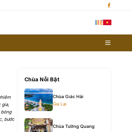
Chùa Nỗi Bật
Chùa Giác Hải
ghiêm
Gia Lai
 gia,
a bóng
c, bước
Chùa Tường Quang