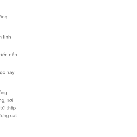
cộng
 linh
riển nền
tộc hay
hằng
ng, nơi
 tử thập
ượng cát