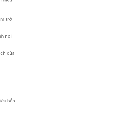
ớm trở
nh nơi
ạch của
liệu bền