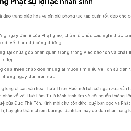
g Phật sự lợi lạc nhân sinh
à đạo tràng giáo hóa và gìn giữ phong tục tập quán tốt đẹp cho 
g ngày đại lễ của Phật giáo, chùa tổ chức các nghi thức tâm
p nơi về tham dự cúng dường.
g tại chùa góp phần quan trọng trong việc bảo tồn và phát t
nh đẹp.
 cửa thiền chào đón những ai muốn tìm hiểu về lịch sử dân 
au những ngày dài mỏi mệt.
g lòng di sản văn hóa Thừa Thiên Huế, nơi lịch sử ngàn xưa vẫn 
 chân về với Huệ Lâm Tự là hành trình tìm về cội nguồn thiêng liê
 tuệ của Đức Thế Tôn. Kính mời chư tôn đức, quý bạn đọc và Phật
h, hãy ghé thăm chiêm bái ngôi danh lam này để đón nhận năng l