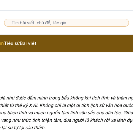
am
Tiểu sử
Bài viết
iả như được đắm mình trong bầu không khí tịch tĩnh và thâm n
t từ thế kỷ XVII. Không chỉ là một di tích lịch sử văn hóa quốc
của bách tính và mạch nguồn tâm linh sâu sắc của dân tộc. Giữ
ang như thức tỉnh thiện tâm, đưa người lữ khách rời xa lánh đụ
ại sự tự tại sâu thẳm.