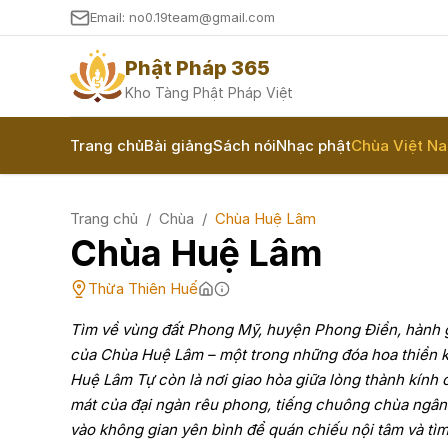
Email: no0.19team@gmail.com
Phật Pháp 365
Kho Tàng Phật Pháp Việt
Trang chủ
Bài giảng
Sách nói
Nhạc phật
Chùa Việt N
Trang chủ
/
Chùa
/
Chùa Huệ Lâm
Chùa Huệ Lâm
Thừa Thiên Huế
Tìm về vùng đất Phong Mỹ, huyện Phong Điền, hành g
của Chùa Huệ Lâm – một trong những đóa hoa thiền khiế
Huệ Lâm Tự còn là nơi giao hòa giữa lòng thành kính 
mát của đại ngàn rêu phong, tiếng chuông chùa ngân v
vào không gian yên bình để quán chiếu nội tâm và tìm l