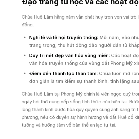
Đạo tràng tu học và các hoạt độn
Chùa Huệ Lâm hằng năm vẫn phát huy trọn vẹn vai trò l
đồng.
Nghi lễ và lễ hội truyền thống:
Mỗi năm, vào nhữn
trang trọng, thu hút đông đảo người dân từ khắ
Duy trì nét đẹp văn hóa vùng miền:
Các hoạt độn
văn hóa truyền thống của vùng đất Phong Mỹ xi
Điểm đến thanh lọc thân tâm:
Chùa luôn mở rộng
đơn giản là tìm kiếm sự thanh bình, tĩnh lặng s
Chùa Huệ Lâm tại Phong Mỹ chính là viên ngọc quý tron
ngày hơi thở cùng nếp sống tỉnh thức của hiện tại. Bước
lòng thành kính được hòa quy quyện cùng ánh sáng trí
phương, nếu có duyên sự hành hương về đất Huế cổ kín
tường và hướng tâm về bản thể an lạc tự tại.