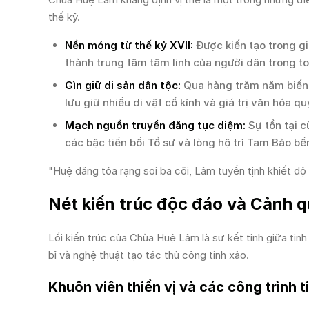
thế kỷ.
Nền móng từ thế kỷ XVII:
Được kiến tạo trong gi
thành trung tâm tâm linh của người dân trong t
Gìn giữ di sản dân tộc:
Qua hàng trăm năm biến t
lưu giữ nhiều di vật cổ kính và giá trị văn hóa q
Mạch nguồn truyền đăng tục diệm:
Sự tồn tại 
các bậc tiền bối Tổ sư và lòng hộ trì Tam Bảo b
"Huệ đăng tỏa rạng soi ba cõi, Lâm tuyền tịnh khiết độ 
Nét kiến trúc độc đáo và Cảnh q
Lối kiến trúc của Chùa Huệ Lâm là sự kết tinh giữa tinh 
bỉ và nghệ thuật tạo tác thủ công tinh xảo.
Khuôn viên thiền vị và các công trình t