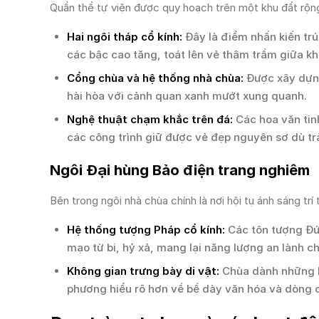
Quần thể tự viện được quy hoạch trên một khu đất rộn
Hai ngôi tháp cổ kính:
Đây là điểm nhấn kiến trúc
các bậc cao tăng, toát lên vẻ thâm trầm giữa kh
Cổng chùa và hệ thống nhà chùa:
Được xây dựng
hài hòa với cảnh quan xanh mướt xung quanh.
Nghệ thuật chạm khắc trên đá:
Các hoa văn tinh
các công trình giữ được vẻ đẹp nguyên sơ dù tr
Ngôi Đại hùng Bảo điện trang nghiêm
Bên trong ngôi nhà chùa chính là nơi hội tụ ánh sáng tr
Hệ thống tượng Pháp cổ kính:
Các tôn tượng Đức
mạo từ bi, hỷ xả, mang lại năng lượng an lành 
Không gian trưng bày di vật:
Chùa dành những kh
phương hiểu rõ hơn về bề dày văn hóa và dòng c