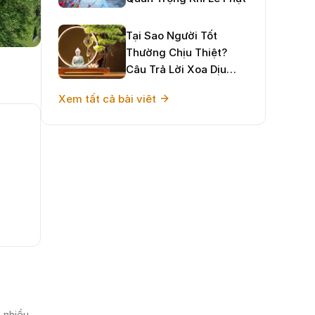
Tại Sao Người Tốt
Thường Chịu Thiệt?
Câu Trả Lời Xoa Dịu
Tâm Hồn Và Định
Xem tất cả bài viêt
Hướng Sống Hạnh Phúc
 nhiều