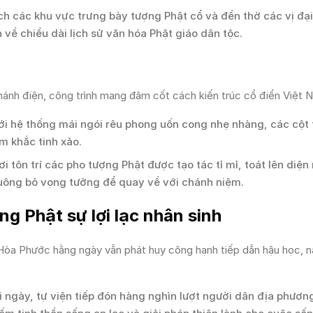
 các khu vực trưng bày tượng Phật cổ và đền thờ các vị đại
 về chiều dài lịch sử văn hóa Phật giáo dân tộc.
hánh điện, công trình mang đậm cốt cách kiến trúc cổ điển Việt 
với hệ thống mái ngói rêu phong uốn cong nhẹ nhàng, các cột 
m khắc tinh xảo.
ơi tôn trí các pho tượng Phật được tạo tác tỉ mỉ, toát lên diệ
buông bỏ vọng tưởng để quay về với chánh niệm.
g Phật sự lợi lạc nhân sinh
 Hòa Phước hằng ngày vẫn phát huy công hạnh tiếp dẫn hậu học, 
 ngày, tự viện tiếp đón hàng nghìn lượt người dân địa phươn