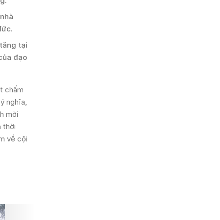
g.
 nhà
đức.
tăng tại
 của đạo
ét chấm
ý nghĩa,
nh mời
 thời
m về cội