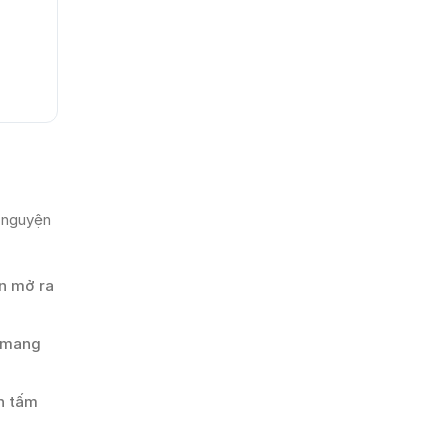
 nguyện
ện mở ra
ã mang
n tấm