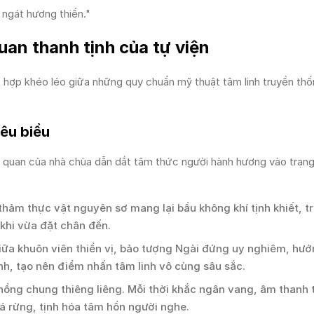
ngát hương thiền."
uan thanh tịnh của tự viện
 hợp khéo léo giữa những quy chuẩn mỹ thuật tâm linh truyền th
iêu biểu
nh quan của nhà chùa dẫn dắt tâm thức người hành hương vào trạng
thảm thực vật nguyên sơ mang lại bầu không khí tịnh khiết, t
 khi vừa đặt chân đến.
ữa khuôn viên thiền vị, bảo tượng Ngài đứng uy nghiêm, hư
nh, tạo nên điểm nhấn tâm linh vô cùng sâu sắc.
 hồng chung thiêng liêng. Mỗi thời khắc ngân vang, âm thanh
á rừng, tịnh hóa tâm hồn người nghe.