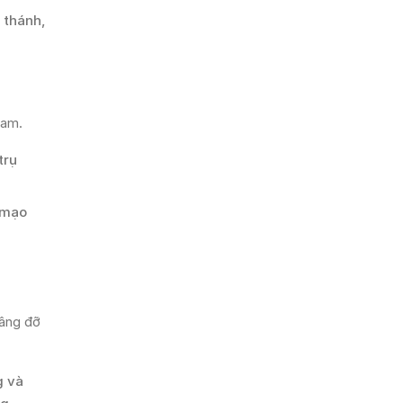
 thánh,
Nam.
trụ
n mạo
nâng đỡ
g và