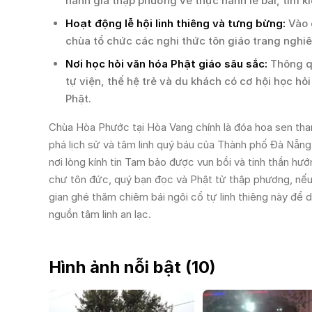
hành giả thập phương về thực hành lễ bái, tìm ki
Hoạt động lễ hội linh thiêng và tưng bừng:
Vào c
chùa tổ chức các nghi thức tôn giáo trang nghiê
Nơi học hỏi văn hóa Phật giáo sâu sắc:
Thông qu
tự viện, thế hệ trẻ và du khách có cơ hội học hỏ
Phật.
Chùa Hòa Phước tại Hòa Vang chính là đóa hoa sen tha
phá lịch sử và tâm linh quý báu của Thành phố Đà Nẵng
nơi lòng kính tin Tam bảo được vun bồi và tinh thần h
chư tôn đức, quý bạn đọc và Phật tử thập phương, nế
gian ghé thăm chiêm bái ngôi cổ tự linh thiêng này để
nguồn tâm linh an lạc.
Hình ảnh nỗi bật (
10
)