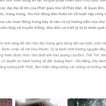
ếm tinh thần sống an lạc và giải pháp thiện lành cho cuộc sốn
ác dịp đại lễ lớn của Phật giáo như lễ Phật đản, lễ Quan Âm,
m, trang trọng, thu hút đông đảo thiện tín về huân tập công 
a các hoạt động trưng bày di sản và sự hướng dẫn của chư 
i sâu rộng về truyền thống, đạo đức và triết lý từ bi nhân quả
nh tịnh nâng đỡ tâm hồn đại chúng giữa dòng đời vạn biến, một n
. Bước chân về với Hòa Phước Tự là hành trình hướng nguyện đầy 
ướng thiện được thức tỉnh dưới ánh hào quang của Đức Thế Tôn. Kí
u có duyên sự hành hương về đất Quảng Nam – Đà Nẵng, hãy dành
 dâng hương kính Phật, đón nhận năng lượng cát tường và hướng tâ