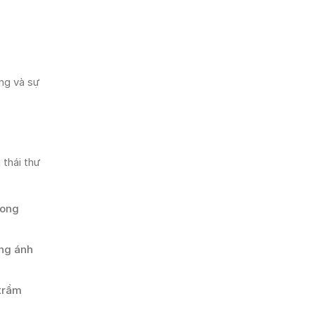
ống và sự
 thái thư
rong
ớng ánh
 trầm