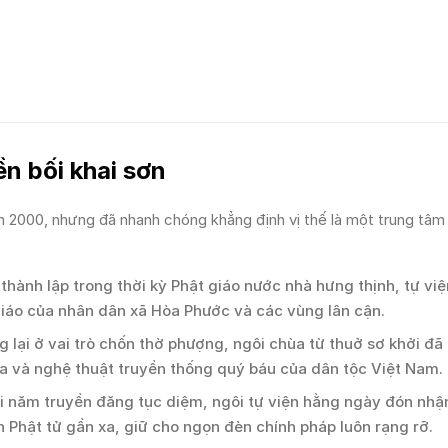
ền bối khai sơn
 2000, nhưng đã nhanh chóng khẳng định vị thế là một trung tâm
hành lập trong thời kỳ Phật giáo nước nhà hưng thịnh, tự vi
iáo của nhân dân xã Hòa Phước và các vùng lân cận.
 lại ở vai trò chốn thờ phượng, ngôi chùa từ thuở sơ khởi đ
hóa và nghệ thuật truyền thống quý báu của dân tộc Việt Nam.
i năm truyền đăng tục diệm, ngôi tự viện hằng ngày đón nhậ
 Phật tử gần xa, giữ cho ngọn đèn chính pháp luôn rạng rỡ.