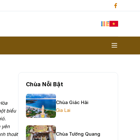
Chùa Nỗi Bật
Chùa Giác Hải
 Hòa
Gia Lai
một biểu
ió.
n yên
Chùa Tường Quang
nh thoát