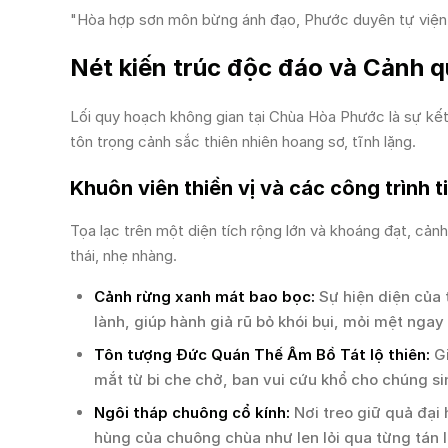
"Hòa hợp sơn môn bừng ánh đạo, Phước duyên tự viện 
Nét kiến trúc độc đáo và Cảnh q
Lối quy hoạch không gian tại Chùa Hòa Phước là sự kết
tôn trọng cảnh sắc thiên nhiên hoang sơ, tĩnh lặng.
Khuôn viên thiền vị và các công trình t
Tọa lạc trên một diện tích rộng lớn và khoáng đạt, cả
thái, nhẹ nhàng.
Cảnh rừng xanh mát bao bọc:
Sự hiện diện của 
lành, giúp hành giả rũ bỏ khói bụi, mỏi mệt ngay
Tôn tượng Đức Quán Thế Âm Bồ Tát lộ thiên:
Gi
mắt từ bi che chở, ban vui cứu khổ cho chúng si
Ngôi tháp chuông cổ kính:
Nơi treo giữ quả đại
hùng của chuông chùa như len lỏi qua từng tán l