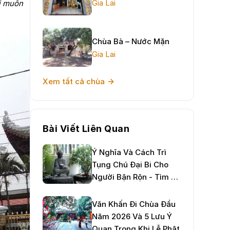
Gia Lai
đi muôn
Chùa Bà – Nước Mặn
Gia Lai
Xem tất cả chùa
Bài Viết Liên Quan
Ý Nghĩa Và Cách Trì
Tụng Chú Đại Bi Cho
Người Bận Rộn - Tìm An
Nhiên Giữa Đời Thường
Văn Khấn Đi Chùa Đầu
Năm 2026 Và 5 Lưu Ý
Quan Trọng Khi Lễ Phật