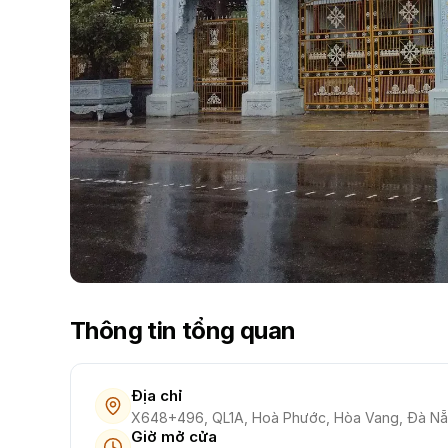
Thông tin tổng quan
Địa chỉ
X648+496, QL1A, Hoà Phước, Hòa Vang, Đà N
Giờ mở cửa