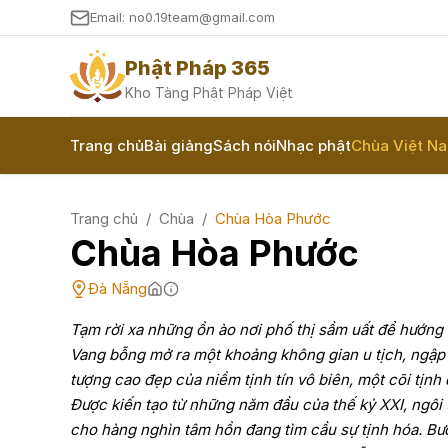
Email: no0.19team@gmail.com
Phật Pháp 365
Kho Tàng Phật Pháp Việt
Trang chủ
Bài giảng
Sách nói
Nhạc phật
Chùa Việt N
Trang chủ
/
Chùa
/
Chùa Hòa Phước
Chùa Hòa Phước
Đà Nẵng
Tạm rời xa những ồn ào nơi phố thị sầm uất để hướng
Vang bỗng mở ra một khoảng không gian u tịch, ngập t
tượng cao đẹp của niềm tịnh tín vô biên, một cõi tịn
Được kiến tạo từ những năm đầu của thế kỷ XXI, ngôi
cho hàng nghìn tâm hồn đang tìm cầu sự tịnh hóa. B