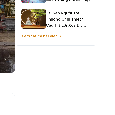
Tại Sao Người Tốt
Thường Chịu Thiệt?
Câu Trả Lời Xoa Dịu
Tâm Hồn Và Định
Xem tất cả bài viêt
Hướng Sống Hạnh Phúc