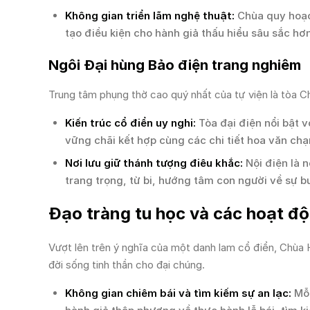
Không gian triển lãm nghệ thuật:
Chùa quy hoạch
tạo điều kiện cho hành giả thấu hiểu sâu sắc hơn
Ngôi Đại hùng Bảo điện trang nghiêm
Trung tâm phụng thờ cao quý nhất của tự viện là tòa C
Kiến trúc cổ điển uy nghi:
Tòa đại điện nổi bật 
vững chãi kết hợp cùng các chi tiết hoa văn chạ
Nơi lưu giữ thánh tượng điêu khắc:
Nội điện là n
trang trọng, từ bi, hướng tâm con người về sự 
Đạo tràng tu học và các hoạt độn
Vượt lên trên ý nghĩa của một danh lam cổ điển, Chùa
đời sống tinh thần cho đại chúng.
Không gian chiêm bái và tìm kiếm sự an lạc:
Mỗi