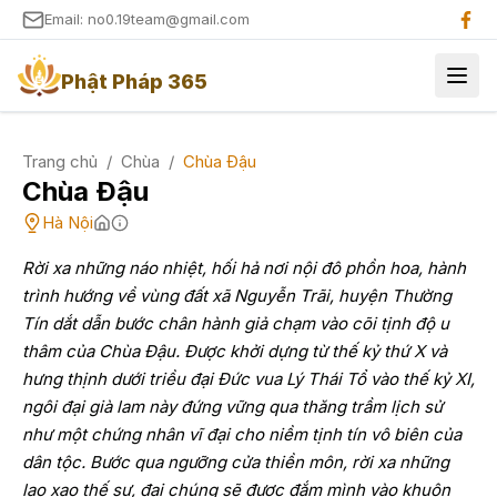
Email: no0.19team@gmail.com
Phật Pháp 365
Trang chủ
/
Chùa
/
Chùa Đậu
Chùa Đậu
Hà Nội
Rời xa những náo nhiệt, hối hả nơi nội đô phồn hoa, hành
trình hướng về vùng đất xã Nguyễn Trãi, huyện Thường
Tín dắt dẫn bước chân hành giả chạm vào cõi tịnh độ u
thâm của Chùa Đậu. Được khởi dựng từ thế kỷ thứ X và
hưng thịnh dưới triều đại Đức vua Lý Thái Tổ vào thế kỷ XI,
ngôi đại già lam này đứng vững qua thăng trầm lịch sử
như một chứng nhân vĩ đại cho niềm tịnh tín vô biên của
dân tộc. Bước qua ngưỡng cửa thiền môn, rời xa những
lao xao thế sự, đại chúng sẽ được đắm mình vào khuôn