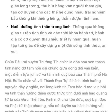
giáo long trọng, thu hút hàng vạn người tham gia,
tạo cơ duyên cho các thế hệ cùng nhau trải nghiệm
bầu không khí thiêng liêng, thấm đượm tình lam.
Nuôi dưỡng tinh thần trong lành:
Thông qua không
gian tu tập tịch tĩnh và các thời khóa hành trì, hành
giả có cơ duyên thấu hiểu triết lý nhân quả, huân
tập tuệ giác để xây dựng một đời sống tỉnh thức, an
vui.
Chùa Đậu tại huyện Thường Tín chính là đóa hoa sen thanh
tịnh nâng đỡ tâm hồn đại chúng giữa dòng đời vạn biến,
một điểm tựa lịch sử và tâm linh quý báu của Thành phố Hà
Nội. Bước chân về với Thành Đạo Tự là hành trình hướng
nguyện đầy ý nghĩa, nơi lòng kính tin Tam bảo được vun bồi
và tinh thần hướng thiện được thức tỉnh dưới ánh hào quang
từ bi của Đức Thế Tôn. Kính mời chư tôn đức, quý bạn đọc
và Phật tử thập phương, nếu có duyên sự hành hương về
mảnh đất Thủ đô ngàn năm văn hiến, hãy dành thời gian ghé