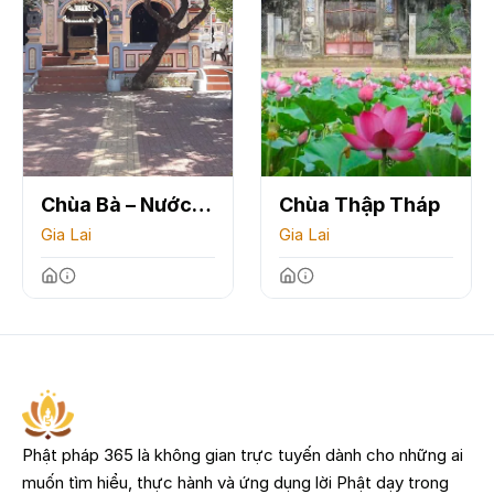
Chùa Bà – Nước
Chùa Thập Tháp
Mặn
Gia Lai
Gia Lai
Phật pháp 365 là không gian trực tuyến dành cho những ai
muốn tìm hiểu, thực hành và ứng dụng lời Phật dạy trong