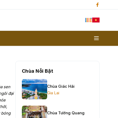
Chùa Nỗi Bật
Chùa Giác Hải
óa sen
Gia Lai
ngôi đại
hóa
hời,
Chùa Tường Quang
g bóng