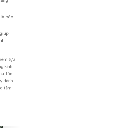
căng
 là các
giúp
ạnh
điểm tựa
ng kính
chư tôn
ãy dành
ng tâm