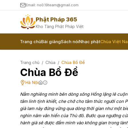
Email: no0.19team@gmail.com
Phật Pháp 365
Kho Tàng Phật Pháp Việt
Trang chủ
Bài giảng
Sách nói
Nhạc phật
Chùa Việt N
Trang chủ
/
Chùa
/
Chùa Bồ Đề
Chùa Bồ Đề
Hà Nội
Nằm nghiêng mình bên dòng sông Hồng lặng lẽ cuộn 
tâm linh tịnh khiết, che chở cho tâm thức người con Ph
già lam này đứng vững qua dòng thời gian như một biể
nghìn năm văn hiến của Thủ đô. Bước qua ngưỡng cửa 
hành giả sẽ được đắm mình vào không gian trong lành