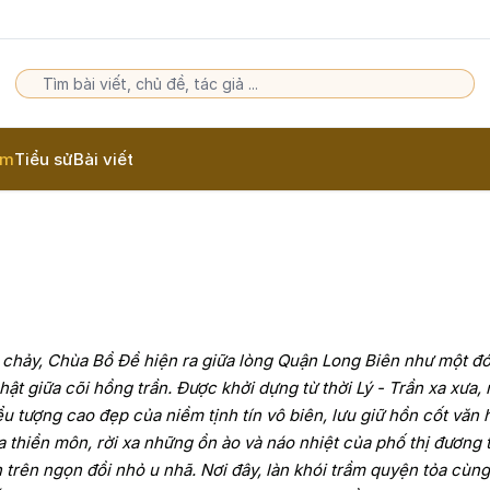
am
Tiểu sử
Bài viết
chảy, Chùa Bồ Đề hiện ra giữa lòng Quận Long Biên như một đ
ật giữa cõi hồng trần. Được khởi dựng từ thời Lý - Trần xa xưa, 
u tượng cao đẹp của niềm tịnh tín vô biên, lưu giữ hồn cốt văn 
thiền môn, rời xa những ồn ào và náo nhiệt của phố thị đương t
 trên ngọn đồi nhỏ u nhã. Nơi đây, làn khói trầm quyện tỏa cùn