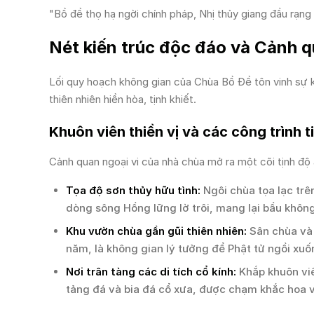
"Bồ đề thọ hạ ngời chính pháp, Nhị thủy giang đầu rạng
Nét kiến trúc độc đáo và Cảnh q
Lối quy hoạch không gian của Chùa Bồ Đề tôn vinh sự k
thiên nhiên hiền hòa, tịnh khiết.
Khuôn viên thiền vị và các công trình t
Cảnh quan ngoại vi của nhà chùa mở ra một cõi tịnh độ a
Tọa độ sơn thủy hữu tình:
Ngôi chùa tọa lạc trê
dòng sông Hồng lững lờ trôi, mang lại bầu khôn
Khu vườn chùa gần gũi thiên nhiên:
Sân chùa và 
năm, là không gian lý tưởng để Phật tử ngồi xuố
Nơi trân tàng các di tích cổ kính:
Khắp khuôn viê
tảng đá và bia đá cổ xưa, được chạm khắc hoa v