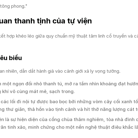
 tông phong."
uan thanh tịnh của tự viện
ết hợp khéo léo giữa quy chuẩn mỹ thuật tâm linh cổ truyền và c
iêu biểu
n nhiên, dẫn dắt hành giả vào cảnh giới xả ly vọng tưởng.
n một ngọn đồi nhỏ thanh tú, mở ra tầm nhìn khoáng đạt hướ
g khí vô cùng mát mẻ, sạch trong.
các lối đi nội tự được bao bọc bởi những vòm cây cối xanh t
ng thư giãn, thả hồn vào tịnh cảnh và hít thở năng lượng cát 
n là sự hiện diện của cổng chùa thâm nghiêm, tòa nhà đình 
ăn tinh xảo, minh chứng cho một nền nghệ thuật điêu khắc lâ