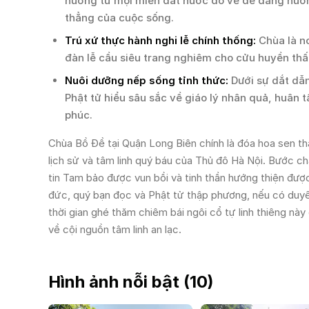
hương từ mọi miền đất nước đổ về để dâng hương
thẳng của cuộc sống.
Trú xứ thực hành nghi lễ chính thống:
Chùa là nơ
đàn lễ cầu siêu trang nghiêm cho cửu huyền thất 
Nuôi dưỡng nếp sống tỉnh thức:
Dưới sự dắt dẫn
Phật tử hiểu sâu sắc về giáo lý nhân quả, huân 
phúc.
Chùa Bồ Đề tại Quận Long Biên chính là đóa hoa sen th
lịch sử và tâm linh quý báu của Thủ đô Hà Nội. Bước ch
tin Tam bảo được vun bồi và tinh thần hướng thiện đượ
đức, quý bạn đọc và Phật tử thập phương, nếu có duy
thời gian ghé thăm chiêm bái ngôi cổ tự linh thiêng n
về cội nguồn tâm linh an lạc.
Hình ảnh nỗi bật (
10
)