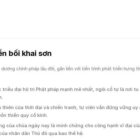
ền bối khai sơn
ơng chính pháp lâu đời, gắn liền với tiến trình phát triển hưng t
triều đại hộ trì Phật pháp mạnh mẽ nhất, ngôi cổ tự là nơi tu 
n.
n thiên của thời đại và chiến tranh, tự viện vẫn đứng vững u
ồn thiền quy cổ kính.
g của chùa ngày nay là minh chứng cho công hạnh vĩ đại củ
ỉ của nhân dân Thủ đô qua bao thế hệ.