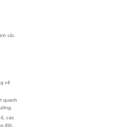
ảnh sắc
ng về
ốt quanh
tường.
cổ, các
u đời.