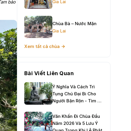
Gia Lai
 Tam bảo
Chùa Bà – Nước Mặn
Gia Lai
Xem tất cả chùa
Bài Viết Liên Quan
Ý Nghĩa Và Cách Trì
Tụng Chú Đại Bi Cho
Người Bận Rộn - Tìm An
Nhiên Giữa Đời Thường
Văn Khấn Đi Chùa Đầu
Năm 2026 Và 5 Lưu Ý
Quan Trọng Khi Lễ Phật