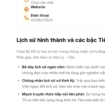
Chưa cập nhật
Website
Điện thoại
02438273529
Lịch sử hình thành và các bậc Ti
Chùa Bồ Đề tự hào là một trong những chiếc nôi hoằng dư
Phật giáo Việt Nam từ thời Lý - Trần.
Bề dày lịch sử ngàn năm:
Được kiến tạo dưới các 
chứng đạo của nhiều thế hệ tăng già nghiêm cẩ
Chứng nhân lịch sử xứ Kinh Kỳ:
Trải qua bao biế
trên ngọn đồi lịch sử, bảo tồn trọn vẹn mạch ngu
Mạch truyền thừa tiếp nối liên phát:
Sự hưng lon
Tổ sư tiền bối cùng lòng kính tin Tam bảo bền b