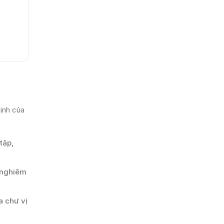
hịnh của
tập,
y nghiêm
a chư vị