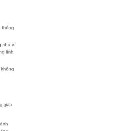
.
ệ thống
g chư vị
ng linh
 không
g giáo
hành