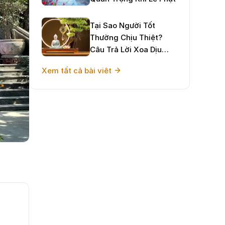
Tại Sao Người Tốt
Thường Chịu Thiệt?
Câu Trả Lời Xoa Dịu
Tâm Hồn Và Định
Xem tất cả bài viêt
Hướng Sống Hạnh Phúc