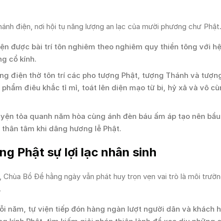
hánh điện, nơi hội tụ năng lượng an lạc của mười phương chư Phật
ện được bài trí tôn nghiêm theo nghiêm quy thiền tông với h
g cổ kính.
ng điện thờ tôn trí các pho tượng Phật, tượng Thánh và tượn
 phẩm điêu khắc tỉ mỉ, toát lên diện mạo từ bi, hỷ xả và vô cù
yện tỏa quanh năm hòa cùng ánh đèn báu ấm áp tạo nên bầu
ễm thân tâm khi dâng hương lễ Phật.
g Phật sự lợi lạc nhân sinh
 Chùa Bồ Đề hằng ngày vẫn phát huy trọn vẹn vai trò là môi trườn
.
i năm, tự viện tiếp đón hàng ngàn lượt người dân và khách 