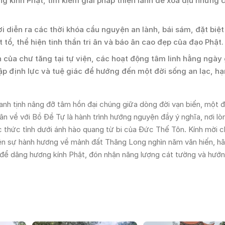
 kính Phật, tìm kiếm giải pháp thiện lành để xoa dịu những 
i diễn ra các thời khóa cầu nguyện an lành, bái sám, đặt biệt
tổ, thể hiện tinh thần tri ân và báo ân cao đẹp của đạo Phật.
 của chư tăng tại tự viện, các hoạt động tâm linh hằng ngày 
tập định lực và tuệ giác để hướng đến một đời sống an lạc, h
anh tịnh nâng đỡ tâm hồn đại chúng giữa dòng đời vạn biến, một 
ân về với Bồ Đề Tự là hành trình hướng nguyện đầy ý nghĩa, nơi lò
c thức tỉnh dưới ánh hào quang từ bi của Đức Thế Tôn. Kính mời 
ên sự hành hương về mảnh đất Thăng Long nghìn năm văn hiến, h
ày để dâng hương kính Phật, đón nhận năng lượng cát tường và hướ