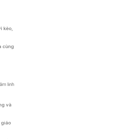
.
ì kèo,
a cùng
âm linh
ng và
 giáo