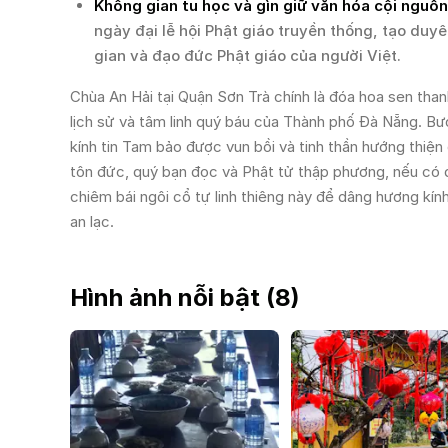
Không gian tu học và gìn giữ văn hóa cội nguồn
ngày đại lễ hội Phật giáo truyền thống, tạo duy
gian và đạo đức Phật giáo của người Việt.
Chùa An Hải tại Quận Sơn Trà chính là đóa hoa sen tha
lịch sử và tâm linh quý báu của Thành phố Đà Nẵng. Bướ
kính tin Tam bảo được vun bồi và tinh thần hướng thiệ
tôn đức, quý bạn đọc và Phật tử thập phương, nếu có
chiêm bái ngôi cổ tự linh thiêng này để dâng hương kí
an lạc.
Hình ảnh nỗi bật (
8
)