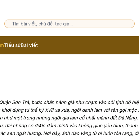
am
Tiểu sử
Bài viết
Quận Sơn Trà, bước chân hành giả như chạm vào cõi tịnh độ hiệ
khởi dựng từ thế kỷ XVII xa xưa, ngôi danh lam với tên gọi mộc
an như một trong những ngôi già lam cổ nhất mảnh đất Đà Nẵng.
sự, đại chúng sẽ được đắm mình vào không gian yên bình, thanh 
c sen ngát hương. Nơi đây, ánh đạo vàng từ bi luôn tỏa rạng, d