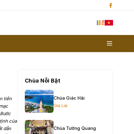
Chùa Nỗi Bật
Chùa Giác Hải
n tiền
Gia Lai
 mạc
 Bước
tịnh của
Chùa Tường Quang
ắt dẫn