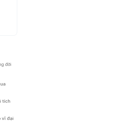
ng đời
qua
 tích
 vĩ đại