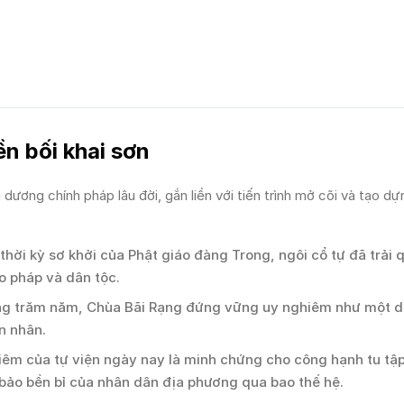
ền bối khai sơn
ương chính pháp lâu đời, gắn liền với tiến trình mở cõi và tạo dự
thời kỳ sơ khởi của Phật giáo đàng Trong, ngôi cổ tự đã trải 
o pháp và dân tộc.
ng trăm năm, Chùa Bãi Rạng đứng vững uy nghiêm như một di
ền nhân.
êm của tự viện ngày nay là minh chứng cho công hạnh tu tập
m bảo bền bỉ của nhân dân địa phương qua bao thế hệ.