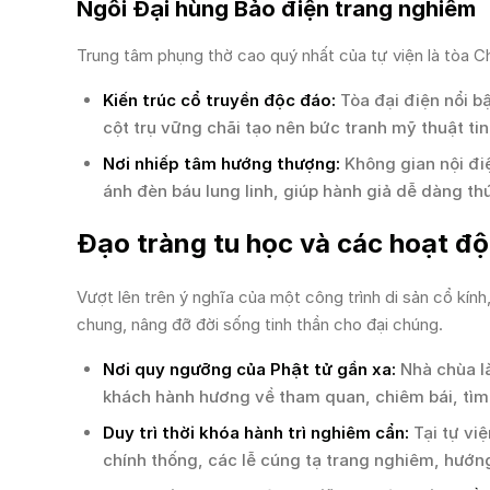
Ngôi Đại hùng Bảo điện trang nghiêm
Trung tâm phụng thờ cao quý nhất của tự viện là tòa C
Kiến trúc cổ truyền độc đáo:
Tòa đại điện nổi b
cột trụ vững chãi tạo nên bức tranh mỹ thuật tin
Nơi nhiếp tâm hướng thượng:
Không gian nội đi
ánh đèn báu lung linh, giúp hành giả dễ dàng th
Đạo tràng tu học và các hoạt độn
Vượt lên trên ý nghĩa của một công trình di sản cổ kính
chung, nâng đỡ đời sống tinh thần cho đại chúng.
Nơi quy ngưỡng của Phật tử gần xa:
Nhà chùa là
khách hành hương về tham quan, chiêm bái, tìm 
Duy trì thời khóa hành trì nghiêm cẩn:
Tại tự việ
chính thống, các lễ cúng tạ trang nghiêm, hướng