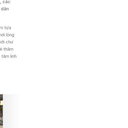
, các
a dân
ểm tựa
nơi lòng
mời chư
hé thăm
 tâm linh