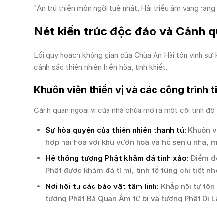
"An trú thiền môn ngời tuệ nhật, Hải triều âm vang rạng
Nét kiến trúc độc đáo và Cảnh q
Lối quy hoạch không gian của Chùa An Hải tôn vinh sự 
cảnh sắc thiên nhiên hiền hòa, tịnh khiết.
Khuôn viên thiền vị và các công trình t
Cảnh quan ngoại vi của nhà chùa mở ra một cõi tịnh độ a
Sự hòa quyện của thiên nhiên thanh tú:
Khuôn vi
hợp hài hòa với khu vườn hoa và hồ sen u nhã, ma
Hệ thống tượng Phật khảm đá tinh xảo:
Điểm độ
Phật được khảm đá tỉ mỉ, tinh tế từng chi tiết nh
Nơi hội tụ các bảo vật tâm linh:
Khắp nội tự tôn 
tượng Phật Bà Quan Âm từ bi và tượng Phật Di Lặ