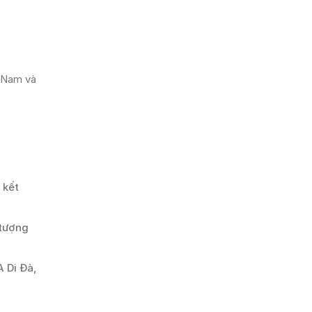
t Nam và
 kết
 tượng
A Di Đà,