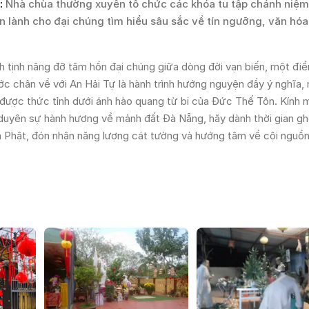
:
Nhà chùa thường xuyên tổ chức các khóa tu tập chánh niệm
ên lành cho đại chúng tìm hiểu sâu sắc về tín ngưỡng, văn hó
nh tịnh nâng đỡ tâm hồn đại chúng giữa dòng đời vạn biến, một đi
c chân về với An Hải Tự là hành trình hướng nguyện đầy ý nghĩa, 
n được thức tỉnh dưới ánh hào quang từ bi của Đức Thế Tôn. Kính 
 duyên sự hành hương về mảnh đất Đà Nẵng, hãy dành thời gian g
nh Phật, đón nhận năng lượng cát tường và hướng tâm về cội nguồn