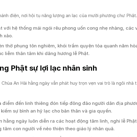
hánh điện, nơi hội tụ năng lượng an lạc của mười phương chư Phật
ật với hệ thống mái ngói rêu phong uốn cong nhẹ nhàng, các v
h xảo.
ện thờ phụng tôn nghiêm, khói trầm quyện tỏa quanh năm hò
úc liễm thân tâm khi dâng hương lễ Phật.
g Phật sự lợi lạc nhân sinh
, Chùa An Hải hằng ngày vẫn phát huy trọn vẹn vai trò là ngôi nhà t
 điểm đến linh thiêng đón tiếp đông đảo người dân địa phươ
kiếm sự bình an hỷ lạc cho bản thân và gia quyến.
n hằng ngày luôn diễn ra các hoạt động tâm linh, nghi lễ Phật
 tâm con người về nẻo thiện theo giáo lý nhân quả.