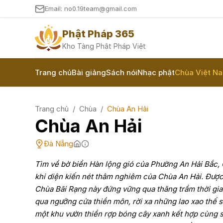
Email: no0.19team@gmail.com
Phật Pháp 365
Kho Tàng Phật Pháp Việt
Trang chủ
Bài giảng
Sách nói
Nhạc phật
Chùa Việt N
Trang chủ
/
Chùa
/
Chùa An Hải
Chùa An Hải
Đà Nẵng
Tìm về bờ biển Hàn lộng gió của Phường An Hải Bắc, 
khi diện kiến nét thâm nghiêm của Chùa An Hải. Được 
Chùa Bãi Rạng này đứng vững qua thăng trầm thời gi
qua ngưỡng cửa thiền môn, rời xa những lao xao thế 
một khu vườn thiền rợp bóng cây xanh kết hợp cùng sắ