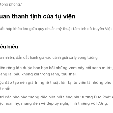
 tông phong."
uan thanh tịnh của tự viện
kết hợp khéo léo giữa quy chuẩn mỹ thuật tâm linh cổ truyền Việ
iêu biểu
n nhiên, dẫn dắt hành giả vào cảnh giới xả ly vọng tưởng.
ên rộng lớn được bao bọc bởi những vòm cây cối xanh mướt,
ng lại bầu không khí trong lành, thư thái.
c đáo tạo nên giá trị nghệ thuật lớn tại tự viện là những pho
ỏ nhất.
trí các pho bảo tượng đặc biệt nổi tiếng như tượng Đức Phật 
c hoan hỷ, mang đến vẻ đẹp uy nghi, linh thiêng vô lượng.