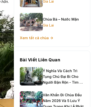
Gia Lai
m hồn.
Chùa Bà – Nước Mặn
Gia Lai
Xem tất cả chùa
Bài Viết Liên Quan
Ý Nghĩa Và Cách Trì
Tụng Chú Đại Bi Cho
Người Bận Rộn - Tìm An
Nhiên Giữa Đời Thường
Văn Khấn Đi Chùa Đầu
Năm 2026 Và 5 Lưu Ý
Quan Trọng Khi Lễ Phật