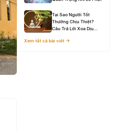
Tại Sao Người Tốt
Thường Chịu Thiệt?
Câu Trả Lời Xoa Dịu
Tâm Hồn Và Định
Xem tất cả bài viêt
Hướng Sống Hạnh Phúc