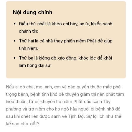
Nội dung chính
Ðiều thứ nhất là khéo chỉ bày, an ủi, khiến sanh
chánh tín:
Thứ hai là cả nhà thay phiên niệm Phật để giúp
tịnh niệm.
Thứ ba là kiêng dè xáo động, khóc lóc để khỏi
làm hỏng đại sự
Nếu ai có cha, mẹ, anh, em và các quyến thuộc mắc phải
trọng bệnh, bệnh tình khó bề thuyên giảm thì nên phát tâm
hiếu thuận, từ bi, khuyên họ niệm Phật cầu sanh Tây
phương và trợ niệm cho họ ngõ hầu người bị bệnh nhờ đó
sau khi chết liền được sanh về Tịnh Ðộ. Sự lợi ích như thế
kể sao cho xiết?