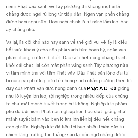
niệm Phật cầu sanh về Tây phương thì không một ai là
chẳng được ngài rủ lòng từ tiếp dẫn. Ngàn vạn phần chẳng
được hoài nghi nữa! Hoài nghi chính là tự mình lầm lạc, họa
ấy chẳng nhỏ.
Vả lại, lìa cõi khổ não này sanh về thế giới vui vẻ ấy là điều
hết sức khoái ý cho nên phải sanh tâm hoan hỷ, ngàn vạn
phần chẳng được sợ chết. Dẫu sợ chết cũng chẳng tránh
khỏi cái chết, lại còn mất phần vãng sanh Tây phương nữa
vì tâm mình trái với tâm Phật vậy. Dẫu Phật sẵn lòng đại từ
bi cũng vô phương cứu tế chúng sanh chẳng nương theo lời
dạy của Phật! Vạn đức hồng danh của
Phật A Di Ðà
giống
như lò luyện lớn lao; tội nghiệp trong nhiều kiếp của chúng
ta như một mảnh tuyết trong hư không. Nghiệp lực phàm
phu do bởi niệm Phật nên nghiệp liền tiêu diệt, giống như
mảnh tuyết bám vào bên lò lửa lớn liền bị tiêu hết chẳng
còn gì nữa. Nghiệp lực đã tiêu thì bao nhiêu thiện căn tự
nhiên tăng trưởng thù thắng; sao lại còn ngờ chẳng được