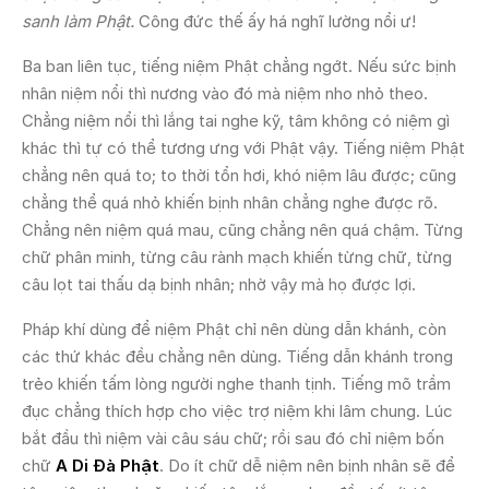
sanh làm Phật.
Công đức thế ấy há nghĩ lường nổi ư!
Ba ban liên tục, tiếng niệm Phật chẳng ngớt. Nếu sức bịnh
nhân niệm nổi thì nương vào đó mà niệm nho nhỏ theo.
Chẳng niệm nổi thì lắng tai nghe kỹ, tâm không có niệm gì
khác thì tự có thể tương ưng với Phật vậy. Tiếng niệm Phật
chẳng nên quá to; to thời tổn hơi, khó niệm lâu được; cũng
chẳng thể quá nhỏ khiến bịnh nhân chẳng nghe được rõ.
Chẳng nên niệm quá mau, cũng chẳng nên quá chậm. Từng
chữ phân minh, từng câu rành mạch khiến từng chữ, từng
câu lọt tai thấu dạ bịnh nhân; nhờ vậy mà họ được lợi.
Pháp khí dùng để niệm Phật chỉ nên dùng dẫn khánh, còn
các thứ khác đều chẳng nên dùng. Tiếng dẫn khánh trong
trẻo khiến tấm lòng người nghe thanh tịnh. Tiếng mõ trầm
đục chẳng thích hợp cho việc trợ niệm khi lâm chung. Lúc
bắt đầu thì niệm vài câu sáu chữ; rồi sau đó chỉ niệm bốn
chữ
A Di Ðà Phật
. Do ít chữ dễ niệm nên bịnh nhân sẽ để