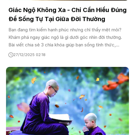
Giác Ngộ Không Xa - Chỉ Cần Hiểu Đúng
Để Sống Tự Tại Giữa Đời Thường
Bạn đang tìm kiếm hạnh phúc nhưng chỉ thấy mệt mỏi?
Khám phá ngay giác ngộ là gì dưới góc nhìn đời thường.
Bài viết chia sẻ 3 chìa khóa giúp bạn sống tỉnh thức,
buông bỏ khổ đau và tìm lại sự bình an nội tại ngay trong
27/12/2025 02:18
từng hơi thở.