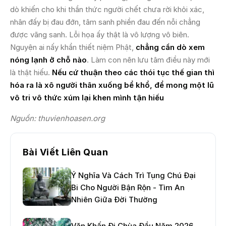
dò khiến cho khi thần thức người chết chưa rời khỏi xác,
nhân đấy bị đau đớn, tâm sanh phiền đau đến nỗi chẳng
được vãng sanh. Lỗi họa ấy thật là vô lượng vô biên.
Nguyện ai nấy khẩn thiết niệm Phật,
chẳng cần dò xem
nóng lạnh ở chỗ nào
. Làm con nên lưu tâm điều này mới
là thật hiếu.
Nếu cứ thuận theo các thói tục thế gian thì
hóa ra là xô người thân xuống bể khổ, để mong một lũ
vô tri vô thức xúm lại khen mình tận hiếu
Nguồn: thuvienhoasen.org
Bài Viết Liên Quan
Ý Nghĩa Và Cách Trì Tụng Chú Đại
Bi Cho Người Bận Rộn - Tìm An
Nhiên Giữa Đời Thường
Văn Khấn Đi Chùa Đầu Năm 2026