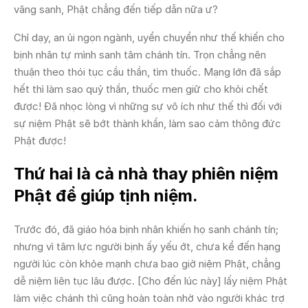
vãng sanh, Phật chẳng đến tiếp dẫn nữa ư?
Chỉ dạy, an ủi ngọn ngành, uyển chuyển như thế khiến cho
bịnh nhân tự mình sanh tâm chánh tín. Trọn chẳng nên
thuận theo thói tục cầu thần, tìm thuốc. Mạng lớn đã sắp
hết thì làm sao quỷ thần, thuốc men giữ cho khỏi chết
được! Ðã nhọc lòng vì những sự vô ích như thế thì đối với
sự niệm Phật sẽ bớt thành khẩn, làm sao cảm thông đức
Phật được!
Thứ hai là cả nhà thay phiên niệm
Phật để giúp tịnh niệm.
Trước đó, đã giáo hóa bịnh nhân khiến họ sanh chánh tín;
nhưng vì tâm lực người bịnh ấy yếu ớt, chưa kể đến hạng
người lúc còn khỏe mạnh chưa bao giờ niệm Phật, chẳng
dễ niệm liên tục lâu được. [Cho đến lúc này] lấy niệm Phật
làm việc chánh thì cũng hoàn toàn nhờ vào người khác trợ