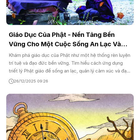
Giáo Dục Của Phật - Nền Tảng Bền
Vững Cho Một Cuộc Sống An Lạc Và
Tỉnh Thức
Khám phá giáo dục của Phật như một hệ thống rèn luyện
trí tuệ và đạo đức bền vững. Tìm hiểu cách ứng dụng
triết lý Phật giáo để sống an lạc, quản lý cảm xúc và đạt
được sự tỉnh thức giữa thế giới hiện đại.
26/12/2025 09:26