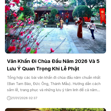
Văn Khấn Đi Chùa Đầu Năm 2026 Và 5
Lưu Ý Quan Trọng Khi Lễ Phật
Tổng hợp các bài văn khấn đi chùa đầu năm chuẩn nhất
(Ban Tam Bảo, Đức Ông, Thánh Mẫu). Hướng dẫn cách
sắm lễ, trang phục và những lưu ý tâm linh để cả năm
bình an, may mắn.
21/01/2026 02:37