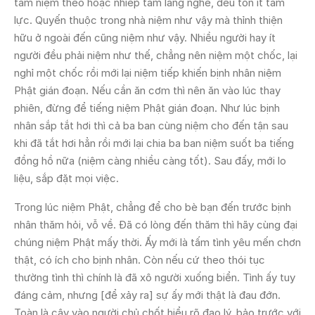
tâm niệm theo hoặc nhiếp tâm lắng nghe, đều tốn ít tâm
lực. Quyến thuộc trong nhà niệm như vậy mà thỉnh thiện
hữu ở ngoài đến cũng niệm như vậy. Nhiều người hay ít
người đều phải niệm như thế, chẳng nên niệm một chốc, lại
nghỉ một chốc rồi mới lại niệm tiếp khiến bịnh nhân niệm
Phật gián đoạn. Nếu cần ăn cơm thì nên ăn vào lúc thay
phiên, đừng để tiếng niệm Phật gián đoạn. Như lúc bịnh
nhân sắp tắt hơi thì cả ba ban cùng niệm cho đến tận sau
khi đã tắt hơi hẳn rồi mới lại chia ba ban niệm suốt ba tiếng
đồng hồ nữa (niệm càng nhiều càng tốt). Sau đấy, mới lo
liệu, sắp đặt mọi việc.
Trong lúc niệm Phật, chẳng để cho bè bạn đến trước bịnh
nhân thăm hỏi, vỗ về. Ðã có lòng đến thăm thì hãy cùng đại
chúng niệm Phật mấy thời. Ấy mới là tấm tình yêu mến chơn
thật, có ích cho bịnh nhân. Còn nếu cứ theo thói tục
thường tình thì chính là đã xô người xuống biển. Tình ấy tuy
đáng cảm, nhưng [để xảy ra] sự ấy mới thật là đau đớn.
Toàn là cậy vào người chủ chốt hiểu rõ đạo lý, bảo trước với