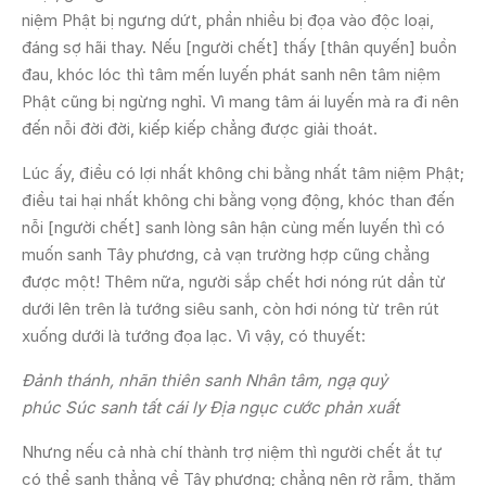
niệm Phật bị ngưng dứt, phần nhiều bị đọa vào độc loại,
đáng sợ hãi thay. Nếu [người chết] thấy [thân quyến] buồn
đau, khóc lóc thì tâm mến luyến phát sanh nên tâm niệm
Phật cũng bị ngừng nghỉ. Vì mang tâm ái luyến mà ra đi nên
đến nỗi đời đời, kiếp kiếp chẳng được giải thoát.
Lúc ấy, điều có lợi nhất không chi bằng nhất tâm niệm Phật;
điều tai hại nhất không chi bằng vọng động, khóc than đến
nỗi [người chết] sanh lòng sân hận cùng mến luyến thì có
muốn sanh Tây phương, cả vạn trường hợp cũng chẳng
được một! Thêm nữa, người sắp chết hơi nóng rút dần từ
dưới lên trên là tướng siêu sanh, còn hơi nóng từ trên rút
xuống dưới là tướng đọa lạc. Vì vậy, có thuyết:
Đảnh thánh, nhãn thiên sanh
Nhân tâm, ngạ quỷ
phúc
Súc sanh tất cái ly
Địa ngục cước phản xuất
Nhưng nếu cả nhà chí thành trợ niệm thì người chết ắt tự
có thể sanh thẳng về Tây phương; chẳng nên rờ rẫm, thăm