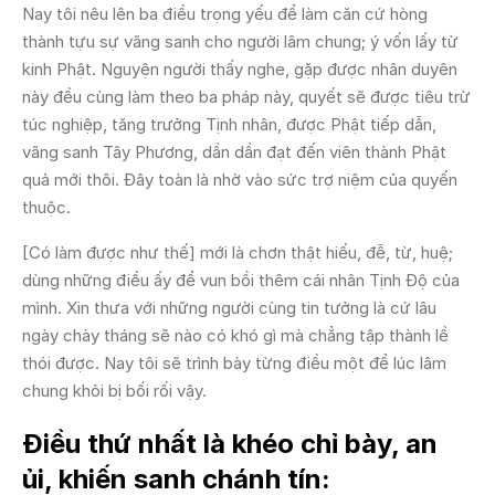
Nay tôi nêu lên ba điều trọng yếu để làm căn cứ hòng
thành tựu sự vãng sanh cho người lâm chung; ý vốn lấy từ
kinh Phật. Nguyện người thấy nghe, gặp được nhân duyên
này đều cùng làm theo ba pháp này, quyết sẽ được tiêu trừ
túc nghiệp, tăng trưởng Tịnh nhân, được Phật tiếp dẫn,
vãng sanh Tây Phương, dần dần đạt đến viên thành Phật
quả mới thôi. Ðây toàn là nhờ vào sức trợ niệm của quyến
thuộc.
[Có làm được như thế] mới là chơn thật hiếu, đễ, từ, huệ;
dùng những điều ấy để vun bồi thêm cái nhân Tịnh Ðộ của
mình. Xin thưa với những người cùng tin tưởng là cứ lâu
ngày chày tháng sẽ nào có khó gì mà chẳng tập thành lề
thói được. Nay tôi sẽ trình bày từng điều một để lúc lâm
chung khỏi bị bối rối vậy.
Ðiều thứ nhất là khéo chỉ bày, an
ủi, khiến sanh chánh tín: