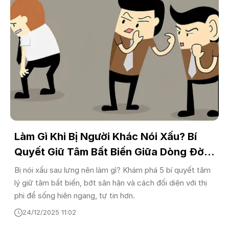
Làm Gì Khi Bị Người Khác Nói Xấu? Bí
Quyết Giữ Tâm Bất Biến Giữa Dòng Đời
Biến Động
Bị nói xấu sau lưng nên làm gì? Khám phá 5 bí quyết tâm
lý giữ tâm bất biến, bớt sân hận và cách đối diện với thị
phi để sống hiên ngang, tự tin hơn.
24/12/2025 11:02