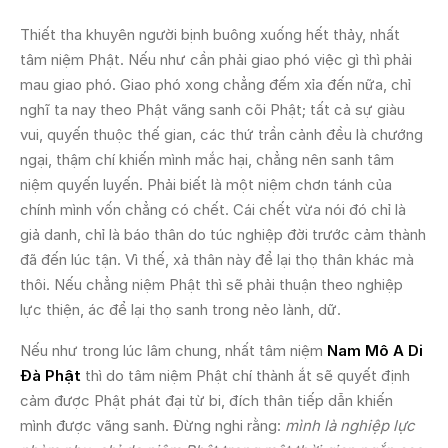
Thiết tha khuyên người bịnh buông xuống hết thảy, nhất
tâm niệm Phật. Nếu như cần phải giao phó việc gì thì phải
mau giao phó. Giao phó xong chẳng đếm xỉa đến nữa, chỉ
nghĩ ta nay theo Phật vãng sanh cõi Phật; tất cả sự giàu
vui, quyến thuộc thế gian, các thứ trần cảnh đều là chướng
ngại, thậm chí khiến mình mắc hại, chẳng nên sanh tâm
niệm quyến luyến. Phải biết là một niệm chơn tánh của
chính mình vốn chẳng có chết. Cái chết vừa nói đó chỉ là
giả danh, chỉ là báo thân do túc nghiệp đời trước cảm thành
đã đến lúc tận. Vì thế, xả thân này để lại thọ thân khác mà
thôi. Nếu chẳng niệm Phật thì sẽ phải thuận theo nghiệp
lực thiện, ác để lại thọ sanh trong nẻo lành, dữ.
Nếu như trong lúc lâm chung, nhất tâm niệm
Nam Mô A Di
Ðà Phật
thì do tâm niệm Phật chí thành ắt sẽ quyết định
cảm được Phật phát đại từ bi, đích thân tiếp dẫn khiến
mình được vãng sanh. Ðừng nghi rằng:
mình là nghiệp lực