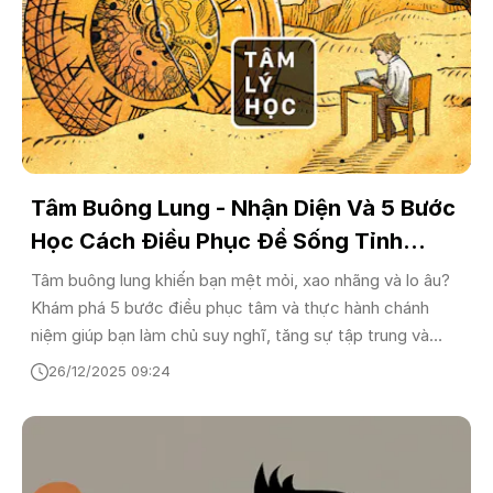
Tâm Buông Lung - Nhận Diện Và 5 Bước
Học Cách Điều Phục Để Sống Tỉnh
Thức
Tâm buông lung khiến bạn mệt mỏi, xao nhãng và lo âu?
Khám phá 5 bước điều phục tâm và thực hành chánh
niệm giúp bạn làm chủ suy nghĩ, tăng sự tập trung và
sống tỉnh thức hơn trong thời đại số.
26/12/2025 09:24