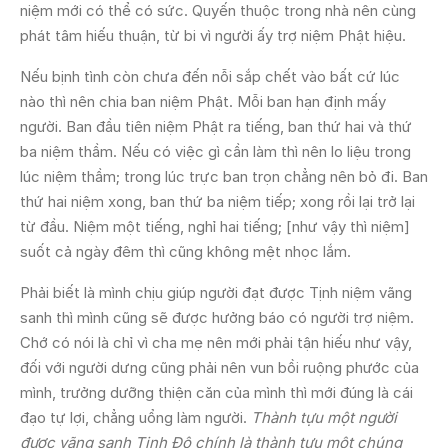
niệm mới có thể có sức. Quyến thuộc trong nhà nên cùng
phát tâm hiếu thuận, từ bi vì người ấy trợ niệm Phật hiệu.
Nếu bịnh tình còn chưa đến nỗi sắp chết vào bất cứ lúc
nào thì nên chia ban niệm Phật. Mỗi ban hạn định mấy
người. Ban đầu tiên niệm Phật ra tiếng, ban thứ hai và thứ
ba niệm thầm. Nếu có việc gì cần làm thì nên lo liệu trong
lúc niệm thầm; trong lúc trực ban trọn chẳng nên bỏ đi. Ban
thứ hai niệm xong, ban thứ ba niệm tiếp; xong rồi lại trở lại
từ đầu. Niệm một tiếng, nghỉ hai tiếng; [như vậy thì niệm]
suốt cả ngày đêm thì cũng không mệt nhọc lắm.
Phải biết là mình chịu giúp người đạt được Tịnh niệm vãng
sanh thì mình cũng sẽ được hưởng báo có người trợ niệm.
Chớ có nói là chỉ vì cha mẹ nên mới phải tận hiếu như vậy,
đối với người dưng cũng phải nên vun bồi ruộng phước của
mình, trưởng dưỡng thiện căn của mình thì mới đúng là cái
đạo tự lợi, chẳng uổng làm người.
Thành tựu một người
được vãng sanh Tịnh Ðộ chính là thành tựu một chúng