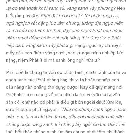
phàm phu, chỉ do niệm Phật trong một thời gian ngắn sao
lại có thể thoát khỏi sanh tử, vãng sanh Tây phương?
Nên
biết rằng:
vì đức Phật đại từ bi nên kẻ tội nhân thập ác,
ngũ nghịch rất nặng lúc lâm chung, tướng địa ngục hiện
ra mà nếu có thiện tri thức dạy cho niệm Phật bèn hoặc
niệm mười tiếng hoặc chỉ một tiếng thì cũng được Phật
tiếp dẫn, vãng sanh Tây phương.
Hạng người ấy chỉ niệm
mấy câu còn được vãng sanh, sao lại ngại mình nghiệp lực
nặng, niệm Phật ít ỏi mà sanh lòng nghi nữa ư?
Phải biết là chúng ta vốn có chơn tánh, chơn tánh của ta và
chơn tánh của Phật chẳng hai; chỉ vì ta hoặc nghiệp còn
sâu nặng nên chẳng thọ dụng được! Nay đã quy mạng nơi
Phật như con nương về cha chính là trở về với cái ta vốn
sẵn có, chứ nào có phải là điều gì bên ngoài đâu! Xưa kia,
đức Phật đã phát nguyện:
“Nếu có chúng sanh nghe danh
hiệu của ta mà chí tâm tin ưa, dẫu chỉ mười niệm mà nếu
chẳng được vãng sanh thì chẳng lấy ngôi Chánh Giác”
. Vì
thế, hết thảy chúng sanh lúc lâm chung phát tâm chí thành