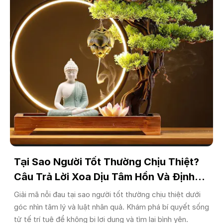
Tại Sao Người Tốt Thường Chịu Thiệt?
Câu Trả Lời Xoa Dịu Tâm Hồn Và Định
Hướng Sống Hạnh Phúc
Giải mã nỗi đau tại sao người tốt thường chịu thiệt dưới
góc nhìn tâm lý và luật nhân quả. Khám phá bí quyết sống
tử tế trí tuệ để không bị lợi dụng và tìm lại bình yên.