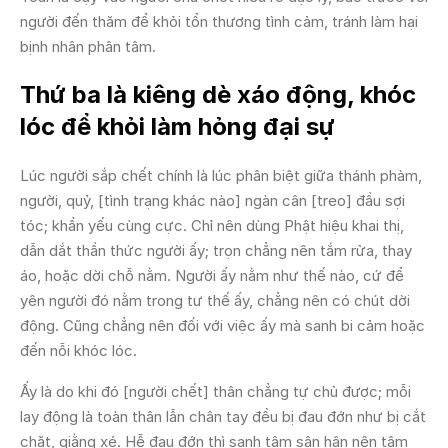
người đến thăm để khỏi tổn thương tình cảm, tránh làm hại
bịnh nhân phân tâm.
Thứ ba là kiêng dè xáo động, khóc
lóc để khỏi làm hỏng đại sự
Lúc người sắp chết chính là lúc phân biệt giữa thánh phàm,
người, quỷ, [tình trạng khác nào] ngàn cân [treo] đầu sợi
tóc; khẩn yếu cùng cực. Chỉ nên dùng Phật hiệu khai thị,
dẫn dắt thần thức người ấy; trọn chẳng nên tắm rửa, thay
áo, hoặc dời chỗ nằm. Người ấy nằm như thế nào, cứ để
yên người đó nằm trong tư thế ấy, chẳng nên có chút dời
động. Cũng chẳng nên đối với việc ấy mà sanh bi cảm hoặc
đến nỗi khóc lóc.
Ấy là do khi đó [người chết] thân chẳng tự chủ được; mỗi
lay động là toàn thân lẫn chân tay đều bị đau đớn như bị cắt
chặt, giằng xé. Hễ đau đớn thì sanh tâm sân hận nên tâm