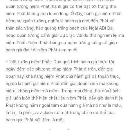
quán tượng niệm Phật, hành giả có thể đạt tới trạng thái
niệm Phật không còn loạn động. Ở đây, hành giả niệm Phật
bằng sự quán tưởng, nghĩa là hành giả nhớ đến Phật với
thân sắc vàng, hào quang trắng bạch của Ngài ADi Đà,
hoặc quán tưởng cảnh giới Cực lạc với đủ thứ nghiêm lệ mà
niệm Phật. Niệm Phật bằng sự quán tưởng cũng sẽ giúp
hành giả đạt tới niệm Phật tam muội.
-Thật tướng niệm Phật: Qua quá trình hành giả thực tập
ngày đêm các phương pháp niệm Phật ở trên, đến giai
đoạn này, khả năng niệm Phật của hành giả đã thuần thục,
nghĩa là hành giả niệm Phật đến giai đoạn niệm mà không
niệm, không niệm mà niệm. Trong mọi động thái của hành
giả luôn luôn thể hiện chất liệu niệm Phật; bấy giờ danh hiệu
Phật không nằm ngoài tâm của hành giả mà nó như là máu,
là tim, là phổi,…v.v…luôn có mặt trong chính cơ thể của
hành giả. Phật với Tâm là một.