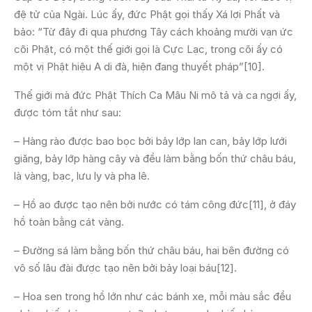
đệ tử của Ngài. Lúc ấy, đức Phật gọi thấy Xá lợi Phất và
bảo: “Từ đây đi qua phương Tây cách khoảng mười vạn ức
cõi Phật, có một thế giới gọi là Cực Lạc, trong cõi ấy có
một vị Phật hiệu A di đà, hiện đang thuyết pháp”[10].
Thế giới mà đức Phật Thích Ca Mâu Ni mô tả và ca ngợi ấy,
được tóm tắt như sau:
– Hàng rào được bao bọc bởi bảy lớp lan can, bảy lớp lưới
giăng, bảy lớp hàng cây và đều làm bằng bốn thứ châu báu,
là vàng, bạc, lưu ly và pha lê.
– Hồ ao được tạo nên bởi nước có tám công đức[11], ở đáy
hồ toàn bằng cát vàng.
– Đường sá làm bằng bốn thứ châu báu, hai bên đường có
vô số lâu đài được tạo nên bởi bảy loại báu[12].
– Hoa sen trong hồ lớn như các bánh xe, mỗi màu sắc đều