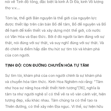
nói về Tịnh độ tông, đặc biệt là kinh A Di Đà, kinh Vô lượng
thọ v.v….
Tóm lại, thế giới Bản nguyện là thế giới của nguyện lực
được thiết lập trên căn bản Bồ đề tâm, Bồ đề nguyện và Bồ
đề hạnh để kiến thiết và xây dựng một thế giới, cõi nước
có Văn Hóa và Đạo Đức. Bởi ở đó người ta làm đúng với sự
thật, nói đúng với sự thật, và suy nghĩ đúng với sự thật. Và
đó chính là điểm hấp dẫn thu hút sự tìm tòi và khám phá
của con người.
TỊNH ĐỘ: CON ĐƯỜNG CHUYỂN HÓA TỰ TÂM
Sự tìm tòi, khám phá của con người chính là sự khám phá
và chuyển hóa tâm thức. Kinh Hoa Nghiêm nói rằng: “Tâm
như họa sư năng họa nhất thiết hình tượng”[16], nghĩa là
tâm ta như người nghệ sĩ có thể vẽ ra vô vàn cảnh vật, hiện
tượng đẹp, xấu khác nhau. Tâm chúng ta có thể tạo ra
Thiên đường, có thể xây nên Địa ngục. Vì thế, sự hiện hữu