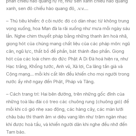
phản chiếu hào quang rự rỡ, như sen xanh chiếu hào quang
xanh, sen đỏ chiếu hào quang đỏ, .v.v….
– Thú tiêu khiển: ở cõi nước đó có dàn nhạc từ không trung
vọng xuống, hoa Mạn đà la rãi xuống như mưa mỗi ngày sáu
lần. Nghe chim thuyết pháp bằng những thanh âm hoà nhã,
giọng hót của chúng mang chất liệu của các pháp môn: ngũ
căn, ngũ lực, thất bồ đề phần, bát thánh đạo phần. Giọng
hót của các loài chim do đức Phật A Di Đà hoá hiện ra, như
Hạc trắng, Khổng tước, Anh vũ, Xá lợi, Ca lăng tần già và
Cộng mạng… mỗi khi cất lên đều khiến cho mọi người trong
nước ấy nhớ ngay đến Phật, Pháp và Tăng.
– Cách trang trí: Hai bên đường, trên những gốc đỉnh của
những toà lâu đài có treo các chuông rung (chuông gió) để
mỗi khi có gió nhẹ xao động, các hàng cây, các màn lưới
châu báu thì thanh âm vi diệu vang lên như trăm ngàn nhạc
khí được hoà tấu, và khiến người dân khi nghe đều nhớ đến
Tam bảo.