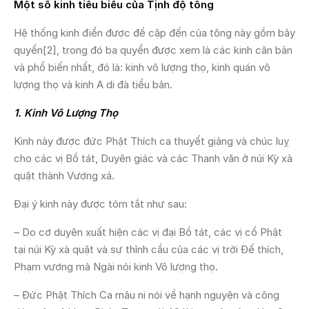
Một số kinh tiêu biểu của Tịnh độ tông
Hệ thống kinh điển được đề cập đến của tông này gồm bảy
quyển[2], trong đó ba quyển được xem là các kinh căn bản
và phổ biến nhất, đó là: kinh vô lượng thọ, kinh quán vô
lượng thọ và kinh A di đà tiểu bản.
1. Kinh Vô Lượng Thọ
Kinh này được đức Phật Thích ca thuyết giảng và chúc luỵ
cho các vị Bồ tát, Duyên giác và các Thanh văn ở núi Kỳ xà
quật thành Vương xá.
Đại ý kinh này được tóm tắt như sau:
– Do cơ duyên xuất hiện các vị đại Bồ tát, các vị cổ Phật
tại núi Kỳ xà quật và sự thỉnh cầu của các vị trời Đế thích,
Phạm vương mà Ngài nói kinh Vô lượng thọ.
– Đức Phật Thích Ca mâu ni nói về hạnh nguyện và công