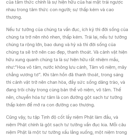
của tâm thức chính là sự hiện hữu của hai mặt trái ngược
nhau trong tâm thức con người; sự thấp kém và cao
thượng.
Nếu tư tưởng của chúng ta vẩn đục, ích kỷ thì đời sống của
chúng ta trở nên nhỏ nhen, thấp kém. Trái lại, nếu tư tưởng
chúng ta rộng lớn, bao dung và hỷ xả thì đời sống của
chúng ta sẽ trở nên cao đẹp, thanh thoát. Và cảnh vật hiện
hữu xung quanh chúng ta là sự hiện hữu rất nhiệm mầu,
như:“Hoa vô tâm, nước không lưu cánh, Tâm vô niệm, mây
chẳng vương tơ”. Khi tâm hồn đã thanh thoát, trong sáng
thì cảnh vật trở nên chan hòa, đầy sức sống dâng trào, và
đang trôi chảy trong cùng bản thể vô niệm, vô tâm. Thế
nên, chuyển hóa tự tâm là con đường gột sạch tư tưởng
thấp kém để mở ra con đường cao thượng.
Cũng vậy, tu tập Tịnh độ cốt lấy niệm Phật làm đầu, và
niệm Phật chính là gột sạch tư tưởng vẩn đục kia. Mỗi câu
niệm Phật là một tư tưởng xấu lắng xuống, một niệm trong