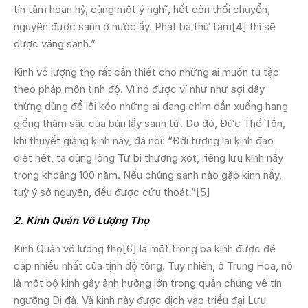
tín tâm hoan hỷ, cùng một ý nghĩ, hết còn thối chuyển,
nguyện được sanh ở nước ấy. Phát ba thứ tâm[4] thì sẽ
được vãng sanh.”
Kinh vô lượng thọ rất cần thiết cho những ai muốn tu tập
theo pháp môn tịnh độ. Vì nó được ví như như sợi dây
thừng dùng để lôi kéo những ai đang chìm dần xuống hang
giếng thâm sâu của bùn lầy sanh tử. Do đó, Đức Thế Tôn,
khi thuyết giảng kinh nầy, đã nói: “Đời tương lai kinh đạo
diệt hết, ta dùng lòng Từ bi thương xót, riêng lưu kinh nầy
trong khoảng 100 năm. Nếu chúng sanh nào gặp kinh nầy,
tuỳ ý sở nguyện, đều được cứu thoát.”[5]
2. Kinh Quán Vô Lượng Thọ
Kinh Quán vô lượng thọ[6] là một trong ba kinh được đề
cập nhiều nhất của tịnh độ tông. Tuy nhiên, ở Trung Hoa, nó
là một bộ kinh gây ảnh hưởng lớn trong quần chúng về tín
ngưỡng Di đà. Và kinh này được dịch vào triều đại Lưu