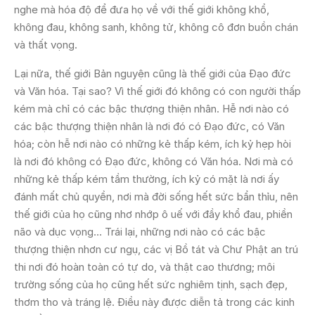
nghe mà hóa độ để đưa họ về với thế giới không khổ,
không đau, không sanh, không tử, không cô đơn buồn chán
và thất vọng.
Lại nữa, thế giới Bản nguyện cũng là thế giới của Đạo đức
và Văn hóa. Tại sao? Vì thế giới đó không có con người thấp
kém mà chỉ có các bậc thượng thiện nhân. Hễ nơi nào có
các bậc thượng thiện nhân là nơi đó có Đạo đức, có Văn
hóa; còn hễ nơi nào có những kẻ thấp kém, ích kỷ hẹp hòi
là nơi đó không có Đạo đức, không có Văn hóa. Nơi mà có
những kẻ thấp kém tầm thường, ích kỷ có mặt là nơi ấy
đánh mất chủ quyền, nơi mà đời sống hết sức bẩn thỉu, nên
thế giới của họ cũng nhơ nhớp ô uế với đầy khổ đau, phiền
não và dục vọng… Trái lại, những nơi nào có các bậc
thượng thiện nhơn cư ngụ, các vị Bồ tát và Chư Phật an trú
thi nơi đó hoàn toàn có tự do, và thật cao thương; môi
trường sống của họ cũng hết sức nghiêm tịnh, sạch đẹp,
thơm tho và tráng lệ. Điều này được diễn tả trong các kinh