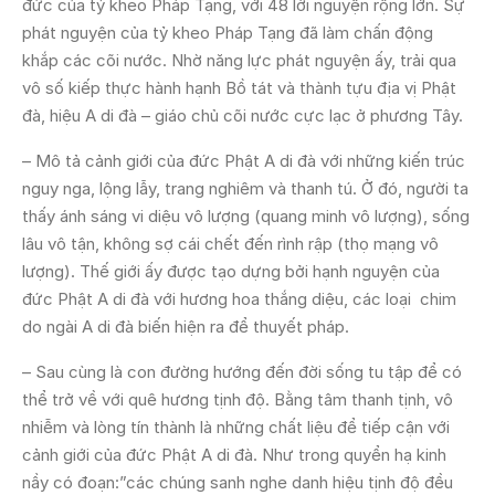
đức của tỷ kheo Pháp Tạng, với 48 lời nguyện rộng lớn. Sự
phát nguyện của tỷ kheo Pháp Tạng đã làm chấn động
khắp các cõi nước. Nhờ năng lực phát nguyện ấy, trải qua
vô số kiếp thực hành hạnh Bồ tát và thành tựu địa vị Phật
đà, hiệu A di đà – giáo chủ cõi nước cực lạc ở phương Tây.
– Mô tả cảnh giới của đức Phật A di đà với những kiến trúc
nguy nga, lộng lẫy, trang nghiêm và thanh tú. Ở đó, người ta
thấy ánh sáng vi diệu vô lượng (quang minh vô lượng), sống
lâu vô tận, không sợ cái chết đến rình rập (thọ mạng vô
lượng). Thế giới ấy được tạo dựng bởi hạnh nguyện của
đức Phật A di đà với hương hoa thắng diệu, các loại chim
do ngài A di đà biến hiện ra để thuyết pháp.
– Sau cùng là con đường hướng đến đời sống tu tập để có
thể trở về với quê hương tịnh độ. Bằng tâm thanh tịnh, vô
nhiễm và lòng tín thành là những chất liệu để tiếp cận với
cảnh giới của đức Phật A di đà. Như trong quyển hạ kinh
nầy có đoạn:”các chúng sanh nghe danh hiệu tịnh độ đều