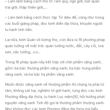
– Làm lành bằng cách thọ trì Tam quy, ngũ giới, bát quan
trai giới, thập thiện giới,…
– Làm lành bằng cách thực tập Tứ diệu đế, cũng như trong
các buổi giảng pháp, đọc kinh điển đại thừa, khuyên người
tu hạnh tinh tiến.
Lại nữa, kinh Quán vô lượng thọ, còn đưa ra 16 phương pháp
quán tưởng về mặt trời. quán tưởng nước, đất, cây cối, toà
sen, sắc tướng, .v.v…
Trong 16 phép quán nầy kết hợp với chín phẩm vãng sanh,
gồm: ba bậc thượng phẩm vãng sanh, ba bậc trung phẩm
vãng sanh, và ba bậc hạ phẩm vãng sanh.
Muốn được vãng sanh về thượng phẩm thì chúng ta phải từ
tâm, không sát hại, nghiêm trì giới hạnh, tụng đọc các kinh
Phương đẳng đại thừa, tu hành Lục niệm[8], hồi hướng phát
nguyện vãng sanh Tịnh độ gọi là thượng phẩm thượng sanh.
Như không đọc các kinh Phương đẳng đại thừa mà hiểu