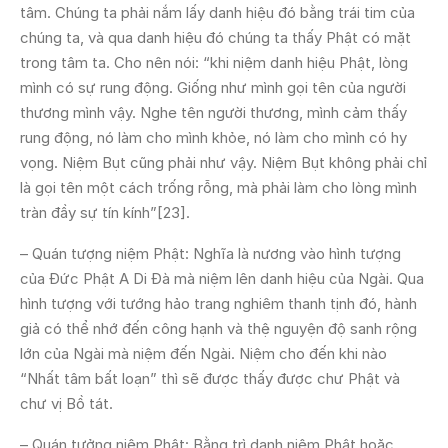
tâm. Chúng ta phải nắm lấy danh hiệu đó bằng trái tim của
chúng ta, và qua danh hiệu đó chúng ta thấy Phật có mặt
trong tâm ta. Cho nên nói: “khi niệm danh hiệu Phật, lòng
mình có sự rung động. Giống như mình gọi tên của người
thương mình vậy. Nghe tên người thương, mình cảm thấy
rung động, nó làm cho mình khỏe, nó làm cho mình có hy
vọng. Niệm Bụt cũng phải như vậy. Niệm Bụt không phải chỉ
là gọi tên một cách trống rỗng, mà phải làm cho lòng mình
tràn đầy sự tín kính”[23].
– Quán tượng niệm Phật: Nghĩa là nương vào hình tượng
của Đức Phật A Di Đà mà niệm lên danh hiệu của Ngài. Qua
hình tượng với tướng hảo trang nghiêm thanh tịnh đó, hành
giả có thể nhớ đến công hạnh và thệ nguyện độ sanh rộng
lớn của Ngài mà niệm đến Ngài. Niệm cho đến khi nào
“Nhất tâm bất loạn” thì sẽ được thấy được chư Phật và
chư vị Bồ tát.
– Quán tưởng niệm Phật: Bằng trì danh niệm Phật hoặc