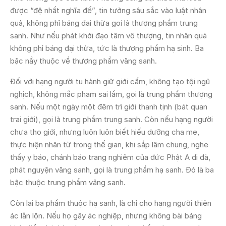
được “đệ nhất nghĩa đế”, tin tưởng sâu sắc vào luật nhân
quả, không phỉ báng đại thừa gọi là thượng phẩm trung
sanh. Như nếu phát khởi đạo tâm vô thượng, tin nhân quả
không phỉ báng đại thừa, tức là thượng phẩm hạ sinh. Ba
bậc nầy thuộc về thượng phẩm vãng sanh.
Đối với hạng người tu hành giữ giới cấm, không tạo tội ngũ
nghịch, không mắc phạm sai lầm, gọi là trung phẩm thượng
sanh. Nếu một ngày một đêm trì giới thanh tịnh (bát quan
trai giới), gọi là trung phẩm trung sanh. Còn nếu hạng người
chưa thọ giới, nhưng luôn luôn biết hiếu dưỡng cha mẹ,
thực hiện nhân từ trong thế gian, khi sắp lâm chung, nghe
thấy y báo, chánh báo trang nghiêm của đức Phật A di đà,
phát nguyện vãng sanh, gọi là trung phẩm hạ sanh. Đó là ba
bậc thuộc trung phẩm vãng sanh.
Còn lại ba phẩm thuộc hạ sanh, là chỉ cho hạng người thiện
ác lẫn lộn. Nếu họ gây ác nghiệp, nhưng không bài báng