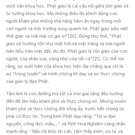
vượt hẳn khoa học. Phật giáo là cái cầu nối giữa tôn giáo và
tư tưởng khoa học. Mà những điều đó khích động con
người khám phá những khả năng tiềm ẩn ngay trong mỗi
con người và môi trường xung quanh nó. Phật giáo siêu việt
thời gian và mãi mãi có giá trị”[20]. Đúng như thế, “Phật
giáo sẽ trường tồn như mặt trời và mặt trăng và loài người
hiện hữu trên mặt đất; do đó, Phật giáo là tôn giáo của con
người, của nhân loại, cũng như của tất cả”[21]. Có thể nói
rằng, sự xuất hiện của khoa học hiện đại chẳng qua chỉ là
sự “trùng tuyên” và minh chứng lời dạy và sự thực chứng
của giáo lý đạo Phật.
Tâm linh là con đường mà tất cả mọi giai tầng đều hướng
đến để tìm hiểu khám phá và thực chứng nó. Nhưng muốn
khám phá và thực chứng đời sống ấy, trước hết chúng ta
phải có Đức tin. Trong kinh Phật dạy rằng: “Tín vi đạo
nguyên, công đức mẫu,…” và Kinh Hoa Nghiêm cũng nhấn
mạnh rằng ” Nếu rời khỏi tín căn, tâm thấp kém, ưu tư và