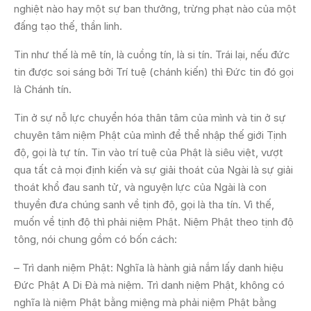
nghiệt nào hay một sự ban thưởng, trừng phạt nào của một
đấng tạo thế, thần linh.
Tin như thế là mê tín, là cuồng tín, là si tín. Trái lại, nếu đức
tin được soi sáng bởi Trí tuệ (chánh kiến) thì Đức tin đó gọi
là Chánh tín.
Tin ở sự nỗ lực chuyển hóa thân tâm của mình và tin ở sự
chuyên tâm niệm Phật của mình để thể nhập thế giới Tịnh
độ, gọi là tự tín. Tin vào trí tuệ của Phật là siêu việt, vượt
qua tất cả mọi định kiến và sự giải thoát của Ngài là sự giải
thoát khổ đau sanh tử, và nguyện lực của Ngài là con
thuyền đưa chúng sanh về tịnh độ, gọi là tha tín. Vì thế,
muốn về tịnh độ thì phải niệm Phật. Niệm Phật theo tịnh độ
tông, nói chung gồm có bốn cách:
– Trì danh niệm Phật: Nghĩa là hành giả nắm lấy danh hiệu
Đức Phật A Di Đà mà niệm. Trì danh niệm Phật, không có
nghĩa là niệm Phật bằng miệng mà phải niệm Phật bằng