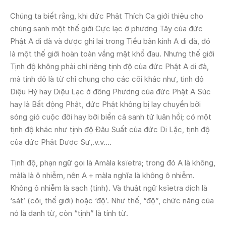
Chúng ta biết rằng, khi đức Phật Thích Ca giới thiệu cho
chúng sanh một thế giới Cực lạc ở phương Tây của đức
Phật A di đà và được ghi lại trong Tiểu bản kinh A di đà, đó
là một thế giới hoàn toàn vắng mặt khổ đau. Nhưng thế giới
Tịnh độ không phải chỉ riêng tịnh độ của đức Phật A di đà,
mà tịnh độ là từ chỉ chung cho các cõi khác như, tịnh độ
Diệu Hỷ hay Diệu Lạc ở đông Phương của đức Phật A Súc
hay là Bất động Phật, đức Phật không bị lay chuyển bởi
sóng gió cuộc đời hay bởi biển cả sanh tử luân hồi; có một
tịnh độ khác như tịnh độ Đâu Suất của đức Di Lặc, tịnh độ
của đức Phật Dược Sư,.v.v….
Tịnh độ, phạn ngữ gọi là Amàla ksïetra; trong đó A là không,
màlà là ô nhiễm, nên A + màla nghĩa là không ô nhiễm.
Không ô nhiễm là sạch (tịnh). Và thuật ngữ ksïetra dịch là
‘sát’ (cõi, thế giới) hoặc ‘độ’. Như thế, “độ”, chức năng của
nó là danh từ, còn “tịnh” là tính từ.