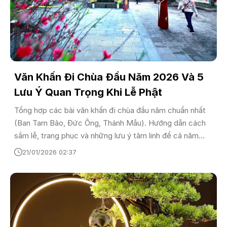
Văn Khấn Đi Chùa Đầu Năm 2026 Và 5
Lưu Ý Quan Trọng Khi Lễ Phật
Tổng hợp các bài văn khấn đi chùa đầu năm chuẩn nhất
(Ban Tam Bảo, Đức Ông, Thánh Mẫu). Hướng dẫn cách
sắm lễ, trang phục và những lưu ý tâm linh để cả năm
bình an, may mắn.
21/01/2026 02:37