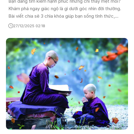
Bạn đang tìm kiếm hạnh phúc nhưng chỉ thấy mệt mỏi?
Khám phá ngay giác ngộ là gì dưới góc nhìn đời thường.
Bài viết chia sẻ 3 chìa khóa giúp bạn sống tỉnh thức,
buông bỏ khổ đau và tìm lại sự bình an nội tại ngay trong
27/12/2025 02:18
từng hơi thở.