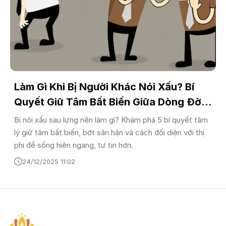
Làm Gì Khi Bị Người Khác Nói Xấu? Bí
Quyết Giữ Tâm Bất Biến Giữa Dòng Đời
Biến Động
Bị nói xấu sau lưng nên làm gì? Khám phá 5 bí quyết tâm
lý giữ tâm bất biến, bớt sân hận và cách đối diện với thị
phi để sống hiên ngang, tự tin hơn.
24/12/2025 11:02