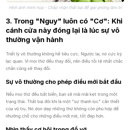
Hình ảnh minh họa - Chấp nhận thất bại để giải phóng tâm trí
3. Trong "Nguy" luôn có "Cơ": Khi
cánh cửa này đóng lại là lúc sự vô
thường vận hành
Triết lý vô thường không hề tiêu cực. Ngược lại, nó cực kỳ
lạc quan. Vì mọi thứ đều thay đổi, nên điều tồi tệ nhất chắc
chắn cũng sẽ thay đổi.
Sự vô thường cho phép điều mới bắt đầu
Nếu mọi thứ đều bất biến, bạn sẽ mãi mãi kẹt trong một
trạng thái. Thất bại đôi khi là một "sự thanh lọc" cần thiết
của vũ trụ. Nó dọn dẹp những thứ không còn phù hợp để
nhường chỗ cho những điều mới mẻ, tốt đẹp hơn.
Nhìn thấy cơ hội trong đổ vỡ