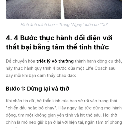
Hình ảnh minh họa - Trong "Nguy" luôn có "Cơ"
4. 4 Bước thực hành đối diện với
thất bại bằng tâm thế tỉnh thức
Để chuyển hóa
triết lý vô thường
thành hành động cụ thể,
hãy thực hành quy trình 4 bước của một Life Coach sau
đây mỗi khi bạn cảm thấy chao đảo:
Bước 1: Dừng lại và thở
Khi nhận tin dữ, hệ thần kinh của bạn sẽ rơi vào trạng thái
"chiến đấu hoặc bỏ chạy". Hãy ngay lập tức dừng mọi hành
động, tìm một không gian yên tĩnh và hít thở sâu. Hơi thở
chính là mỏ neo giữ bạn ở lại với hiện tại, ngăn tâm trí phóng