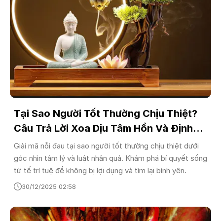
Tại Sao Người Tốt Thường Chịu Thiệt?
Câu Trả Lời Xoa Dịu Tâm Hồn Và Định
Hướng Sống Hạnh Phúc
Giải mã nỗi đau tại sao người tốt thường chịu thiệt dưới
góc nhìn tâm lý và luật nhân quả. Khám phá bí quyết sống
tử tế trí tuệ để không bị lợi dụng và tìm lại bình yên.
30/12/2025 02:58