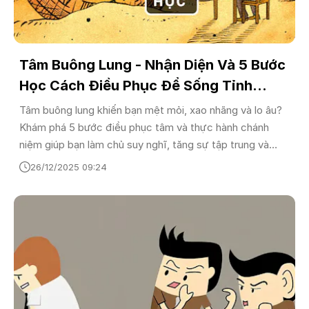
Tâm Buông Lung - Nhận Diện Và 5 Bước
Học Cách Điều Phục Để Sống Tỉnh
Thức
Tâm buông lung khiến bạn mệt mỏi, xao nhãng và lo âu?
Khám phá 5 bước điều phục tâm và thực hành chánh
niệm giúp bạn làm chủ suy nghĩ, tăng sự tập trung và
sống tỉnh thức hơn trong thời đại số.
26/12/2025 09:24