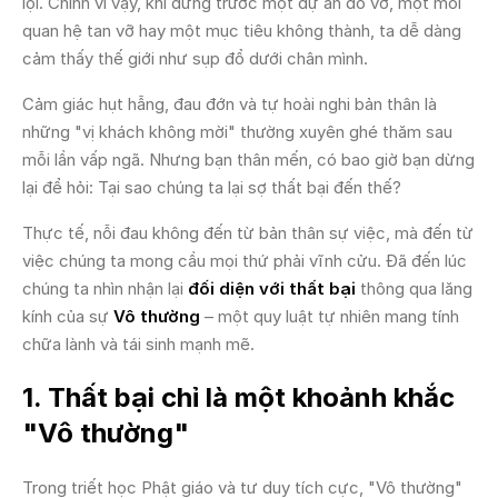
lọi. Chính vì vậy, khi đứng trước một dự án đổ vỡ, một mối
quan hệ tan vỡ hay một mục tiêu không thành, ta dễ dàng
cảm thấy thế giới như sụp đổ dưới chân mình.
Cảm giác hụt hẫng, đau đớn và tự hoài nghi bản thân là
những "vị khách không mời" thường xuyên ghé thăm sau
mỗi lần vấp ngã. Nhưng bạn thân mến, có bao giờ bạn dừng
lại để hỏi: Tại sao chúng ta lại sợ thất bại đến thế?
Thực tế, nỗi đau không đến từ bản thân sự việc, mà đến từ
việc chúng ta mong cầu mọi thứ phải vĩnh cửu. Đã đến lúc
chúng ta nhìn nhận lại
đối diện với thất bại
thông qua lăng
kính của sự
Vô thường
– một quy luật tự nhiên mang tính
chữa lành và tái sinh mạnh mẽ.
1. Thất bại chỉ là một khoảnh khắc
"Vô thường"
Trong triết học Phật giáo và tư duy tích cực, "Vô thường"