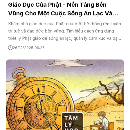
Giáo Dục Của Phật - Nền Tảng Bền
Vững Cho Một Cuộc Sống An Lạc Và
Tỉnh Thức
Khám phá giáo dục của Phật như một hệ thống rèn luyện
trí tuệ và đạo đức bền vững. Tìm hiểu cách ứng dụng
triết lý Phật giáo để sống an lạc, quản lý cảm xúc và đạt
được sự tỉnh thức giữa thế giới hiện đại.
26/12/2025 09:26