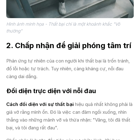
Hình ảnh minh họa - Thất bại chỉ là một khoảnh khắc "Vô
thường"
2. Chấp nhận để giải phóng tâm trí
Phản ứng tự nhiên của con người khi thất bại là trốn tránh,
đổ lỗi hoặc tự trách. Tuy nhiên, càng kháng cự, nỗi đau
càng dai dẳng.
Đối diện trực diện với nỗi đau
Cách đối diện với sự thất bại
hiệu quả nhất không phải là
giả vờ rằng mình ổn. Đó là việc can đảm ngồi xuống, nhìn
thẳng vào những mảnh vỡ và thừa nhận: "Vâng, tôi đã thất
bại, và tôi đang rất đau".