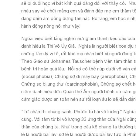
sẽ bị đuổi học vì bất kính quá đáng đối với thầy cô. N
nhậu say về chửi mắng em và đánh đập mẹ em thậm tệ đ
đang đầm ấm bỗng dưng tan nát. Rõ ràng, em học sinh 1
hành động nông nỗi như vậy!
Ngoài việc biết lắng nghe những âm thanh kêu cầu của m
danh hiệu là Thí Vô Úy Giả. Nghĩa là người biết xoa dịu 
những tâm lý vi tế, rất khó mà nhận biết vì người đang
Theo Giáo sư Johannes Tauscher bệnh viện tâm thần trư
bệnh trì hoãn quá lâu. Nỗi sợ có thể núp dưới vô vàn 
(social phobia), Chứng sợ đi máy bay (aerophobia), Ch
Chứng sợ bị ung thư (carcinophobia), Chứng sợ chết ho
niệm danh hiệu đức Quán thế Âm người bệnh có cảm gi
cảm giác được an toàn nên sự rối loạn âu lo sẽ dần dần
“Từ nhãn thị chúng sanh, Phước tụ hải vô lượng.” Nghĩ
cùng. Với tâm từ bi vô lượng 33 ứng thân của Ngài cũng 
thân của chúng ta. Như trong câu kệ chúng ta thường tụ
lễ là người bái lạy; sở lễ là người được bái lạy tức là P