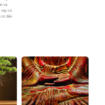
nh và
ư vậy có
g từ đến