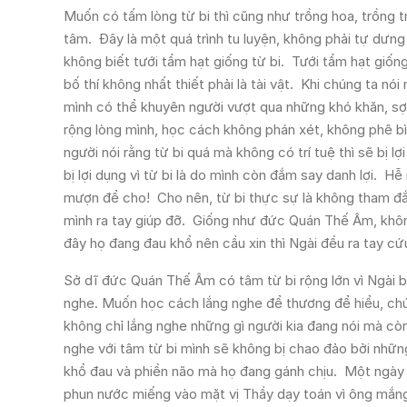
Muốn có tấm lòng từ bi thì cũng như trồng hoa, trồng 
tâm. Đây là một quá trình tu luyện, không phải tự dưn
không biết tưới tẩm hạt giống từ bi. Tưới tẩm hạt giống
bố thí không nhất thiết phải là tài vật. Khi chúng ta nó
mình có thể khuyên người vượt qua những khó khăn, sợ
rộng lòng mình, học cách không phán xét, không phê bìn
người nói rằng từ bi quá mà không có trí tuệ thì sẽ bị 
bị lợi dụng vì từ bi là do mình còn đắm say danh lợi. Hễ
mượn để cho! Cho nên, từ bi thực sự là không tham đắm
mình ra tay giúp đỡ. Giống như đức Quán Thế Âm, không 
đây họ đang đau khổ nên cầu xin thì Ngài đều ra tay cứ
Sở dĩ đức Quán Thế Âm có tâm từ bi rộng lớn vì Ngài bi
nghe. Muốn học cách lắng nghe để thương để hiểu, chú
không chỉ lắng nghe những gì người kia đang nói mà còn
nghe với tâm từ bi mình sẽ không bị chao đảo bởi những
khổ đau và phiền não mà họ đang gánh chịu. Một ngày nọ,
phun nước miếng vào mặt vị Thầy dạy toán vì ông mắng 