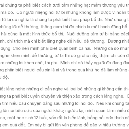
trái chúng ta phải biết cách tưới tẩm những hạt mầm thương yêu t
g mà có. Có người miệng nói từ bi nhưng không làm được vì hoàn 
 từ bi có nghĩa là chúng ta phải biết học pháp bố thí. Như chúng t
i những lời dễ thương, thông cảm thì đó chính là một hành động bố t
 hãi cũng là một hình thức bố thí. Nuôi dưỡng tâm từ bi bằng cá
h, chỉ trích mà chỉ biết lắng nghe để hiểu, để thương. Đương nhi
lợi dụng. Cho nên mình phải biết quân bình cả hai. Nhưng đa số nhữ
 nghe khen mình dễ thương, từ bi thì có gì cho nấy, thậm chí còn đ
 những lời khen chê, thị phi. Mình chỉ có thấy người đó đang đau
phân biệt người cầu xin là ai và trong quá khứ họ đã làm những g
u độ.
ết lắng nghe những gì cần nghe và loại bỏ những gì không cần thi
ng ta phải biết uyển chuyển và thiện xảo trong cách lắng nghe. 
 tìm hiểu câu chuyện đằng sau những lời nói đó. Nếu khi chúng ta
 lời nói tiêu cực của người khác; ngược lại, mình quan tâm nhiều 
 một học sinh 12 tuổi, vốn rất là hiền lành, bổng nổi cơn thịnh n
em quá dốt. Em này bị gửi lên văn phòng để gặp vị hiệu trưởng v