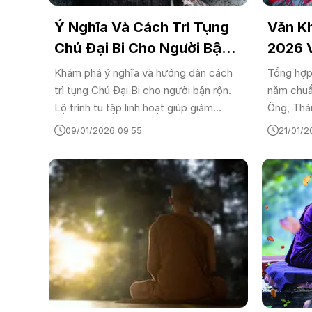
Ý Nghĩa Và Cách Trì Tụng
Văn K
Chú Đại Bi Cho Người Bận
2026 
Rộn - Tìm An Nhiên Giữa
Trọng 
Khám phá ý nghĩa và hướng dẫn cách
Tổng hợp
Đời Thường
trì tụng Chú Đại Bi cho người bận rộn.
năm chuẩ
Lộ trình tu tập linh hoạt giúp giảm
Ông, Thá
stress, định tâm và mang lại bình an
sắm lễ, t
09/01/2026 09:55
21/01/2
ngay tại gia.
linh để c