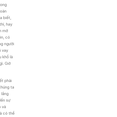
rong
toàn
a biết,
hí, hay
ch mở
ên, có
ng người
i vay
 khổ là
ì. Giờ
ết phải
Chúng ta
 lắng
đến sự
ộ và
à có thể