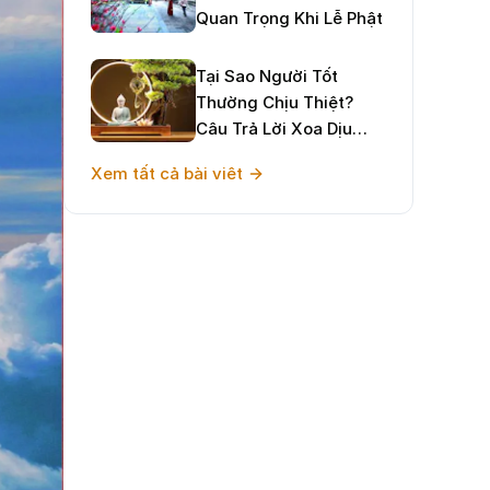
Quan Trọng Khi Lễ Phật
Tại Sao Người Tốt
Thường Chịu Thiệt?
Câu Trả Lời Xoa Dịu
Tâm Hồn Và Định
Xem tất cả bài viêt
Hướng Sống Hạnh Phúc