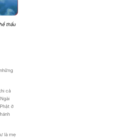
thể thấu
 những
khi cả
 Ngài
 Phật ở
Thánh
hư là mẹ