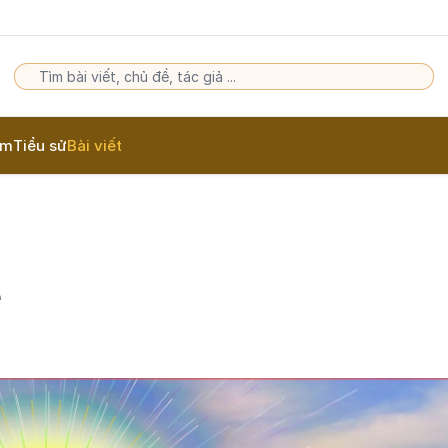
am
Tiểu sử
Bài viết
e