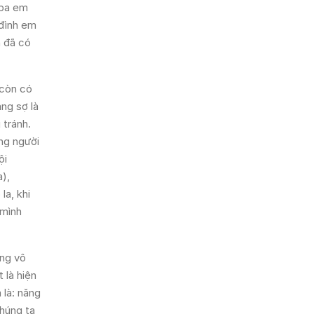
 ba em
 đình em
n đã có
 còn có
ảng sợ là
 tránh.
ng người
ội
),
la, khi
 mình
ộng vô
 là hiện
 là: năng
chúng ta