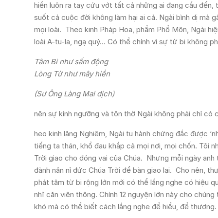
hiền luôn ra tay cứu vớt tất cả những ai đang cầu đến
suốt cả cuộc đời không làm hại ai cả. Ngài bình dị mà g
mọi loài. Theo kinh Pháp Hoa, phẩm Phổ Môn, Ngài hiệ
loài A-tu-la, ngạ quỷ… Có thể chính vì sự từ bi không p
Tâm Bi như sấm động
Lòng Từ như mây hiền
(Sư Ông Làng Mai dịch)
nên sự kính ngưỡng và tôn thờ Ngài không phải chỉ có 
heo kinh lăng Nghiêm, Ngài tu hành chứng đắc được ‘nh
tiếng ta thán, khổ đau khắp cả mọi nơi, mọi chốn. Tô
Trời giao cho đóng vai của Chúa. Nhưng mỗi ngày anh ta
đành năn nỉ đức Chúa Trời để bàn giao lại. Cho nên, th
phát tâm từ bi rộng lớn mới có thể lắng nghe có hiệu
nhĩ căn viên thông. Chính 12 nguyện lớn này cho chúng 
khó mà có thể biết cách lắng nghe để hiểu, để thương.