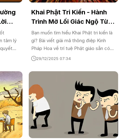
hường
Khai Phật Tri Kiến - Hành
Lời
Trình Mở Lối Giác Ngộ Từ
Định
Bên Trong Chính Bạn
tốt
Bạn muốn tìm hiểu Khai Phật tri kiến là
húc
n tâm lý
gì? Bài viết giải mã thông điệp Kinh
 quyết
Pháp Hoa về trí tuệ Phật giáo sẵn có
lợi dụng
trong mỗi người và cách sống tỉnh thức
29/12/2025 07:34
để tự giải thoát khỏi phiền não.