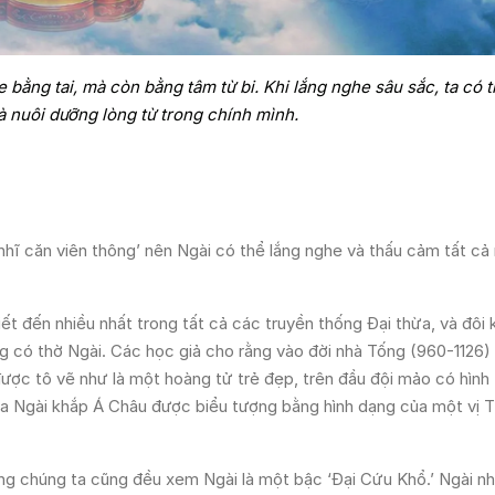
bằng tai, mà còn bằng tâm từ bi. Khi lắng nghe sâu sắc, ta có 
à nuôi dưỡng lòng từ trong chính mình.
hĩ căn viên thông’ nên Ngài có thể lắng nghe và thấu cảm tất cả
ết đến nhiều nhất trong tất cả các truyền thống Đại thừa, và đôi 
ng có thờ Ngài. Các học giả cho rằng vào đời nhà Tống (960-1126)
được tô vẽ như là một hoàng tử trẻ đẹp, trên đầu đội mảo có hình
của Ngài khắp Á Châu được biểu tượng bằng hình dạng của một vị 
rong chúng ta cũng đều xem Ngài là một bậc ‘Đại Cứu Khổ.’ Ngài n