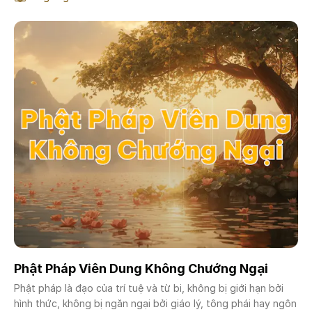
không phân chia cao thấp, thì lòng người mới thật sự an ổn,
thế gian mới có thể yên vui.
Phật Pháp Viên Dung Không Chướng Ngại
Phật pháp là đạo của trí tuệ và từ bi, không bị giới hạn bởi
hình thức, không bị ngăn ngại bởi giáo lý, tông phái hay ngôn