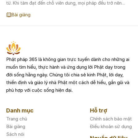
từ. Khi tâm đạt đến chỗ viên dung, mọi pháp đều trở nên
nhất như — không còn chướng ngại, không còn phân biệt.
Bài giảng
“Phật pháp viên dung” nghĩa là mọi pháp đều dung hòa, hỗ
trợ nhau, không hề mâu thuẫn.
Phật pháp 365 là không gian trực tuyến dành cho những ai
muốn tìm hiểu, thực hành và ứng dụng lời Phật dạy trong
đời sống hằng ngày. Chúng tôi chia sẻ kinh Phật, lời dạy,
thiền định và giáo lý nhà Phật một cách dễ hiểu, gần gũi và
phù hợp với cuộc sống hiện đại.
Danh mục
Hỗ trợ
Trang chủ
Chính sách bảo mật
Bài giảng
Điều khoản sử dụng
Sách nói