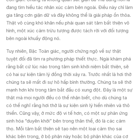
đang tìm hiểu tác nhân xúc cảm bên ngoài. Điều này chỉ làm
gia tăng cơn giận dữ và đây không thể là giải pháp ổn thỏa.
Thật vô cùng khó khăn nếu phải quan sát tâm bất thiện vô
hình, một xúc cảm trừu tượng được tách rời với đối tượng
bên ngoài khuấy động nó.
Tuy nhiên, Bậc Toàn giác, người chứng ngộ về sự thật
tuỵệt đối đã tìm ra phương pháp thiết thực. Ngài khám phá
rằng bất cứ lúc nào trong tâm sinh khởi niệm bất thiện, sẽ
có hai sự kiện tâm lý đồng thời xảy ra. Trước nhất là hơi thở
chúng ta sẽ mất đi sự hô hấp bình thường. Chúng ta sẽ thở
mạnh hơn khi trong tâm bắt đầu có xung đột. Đây là một sự
thật mà mọi người đều có thể nhận biết, cho dù chúng ta
có thể nghĩ rằng hơi thở là sự kiện sinh lý hiển nhiên và thô
thiển. Cũng vậy, ở mức độ vi tế hơn, có một sự phản ứng
sinh hóa “duyên khởi” bên trong thân thể, đó là các cảm
thọ. Mỗi tâm bất thiện sẽ tạo nên một loại cảm thọ sai
khác bên trong, ở bộ phận này hoặc bộ phận khác của cơ