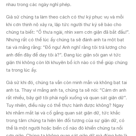
nhau trong các ngày nghỉ phép.
Giả sử chúng ta làm theo cách có thư ký phục vụ và mỗi
khi cơn thịnh nộ xảy ra, lập tức người thư ký sẽ báo cho
chúng ta biết: “Ồ thưa ngài, nhìn xem cơn giận đã bắt đầu!”.
Nhưng rất có thể lúc ấy chúng ta sẽ đánh anh ta một bạt
tai và mắng rằng: “Đồ ngu! Anh nghĩ rằng tôi trả lương cho
anh đến đây để dạy tôi à?”. Đang lúc giận sôi gan vì tức
giận thì không còn lời khuyên bổ ích nào có thể giúp chúng
ta trong lúc ấy.
Giả sử khi đó, chúng ta vẫn còn minh mẫn và không bạt tai
anh ta. Thay vì mắng anh ta, chúng ta sẽ nói: “Cám ơn anh
rất nhiều, bây giờ tôi phải ngồi xuống và quan sát giận dữ”.
Tuy nhiên, điều này có thể thực hành được không? Ngay
khi nhắm mắt lại và cố gắng quan sát giận dữ, tức khắc
trong tâm chúng ta hiện lên đối tượng của sự giận dữ, có
thể là một người hoặc biến cố nào đó khiến chúng ta nổi
cơn giận. Chúng ta không quan sát giận dữ mà đúng hơn là