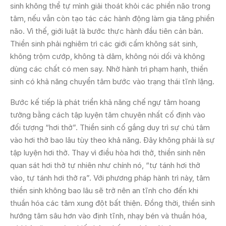
sinh không thể tự mình giải thoát khỏi các phiền não trong
tâm, nếu vẫn còn tạo tác các hành động làm gia tăng phiền
não. Vì thế, giới luật là bước thực hành đầu tiên cản bản.
Thiền sinh phải nghiêm trì các giới cấm không sát sinh,
không trộm cướp, không tà dâm, không nói dối và không
dùng các chất có men say. Nhờ hành trì phạm hạnh, thiền
sinh có khả năng chuyển tâm bước vào trạng thái tĩnh lặng.
Bước kế tiếp là phát triển khả năng chế ngự tâm hoang
tưởng bằng cách tập luyện tâm chuyên nhất cố định vào
đối tượng “hơi thở”. Thiền sinh cố gắng duy trì sự chú tâm
vào hơi thở bao lâu tùy theo khả năng. Đây không phải là sự
tập luyện hơi thở. Thay vì điều hòa hơi thở, thiền sinh nên
quan sát hơi thở tự nhiên như chính nó, “tự tánh hơi thở
vào, tự tánh hơi thở ra”. Với phương pháp hành trì này, tâm
thiền sinh không bao lâu sẽ trở nên an tĩnh cho đến khi
thuần hóa các tâm xung đột bất thiện. Đồng thời, thiền sinh
hướng tâm sâu hơn vào định tĩnh, nhạy bén và thuần hóa,