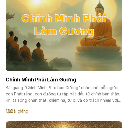
Chính Mình Phải Làm Gương
Bài giảng “Chính Mình Phải Làm Gương” nhắc nhở mỗi người
con Phật rằng, con đường tu tập bắt đầu từ chính bản thân.
Khi ta sống chân thật, khiêm hạ, từ bi và có trách nhiệm với
từng hành động của mình, đó chính là lúc ta đang gieo hạt
Bài giảng
lành cho đời.