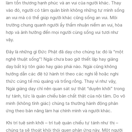
làm tổn thương hạnh phúc và an vui của người khác. Thay
vào đó, người có tâm quân bình không những tự mình sống
an vui mà có thể giúp người khác cũng sống an vui. Môi
trường chung quanh người ấy thấm nhuận niềm an vui, hòa
hợp và ảnh hưởng đến mọi người cùng sống vui tươi như
vậy.
Đây là những gì Đức Phật đã dạy cho chúng ta: đó là “một
nghệ thuật sống”! Ngài chưa bao giờ thiết lập hay giảng
dạy bất kỳ tôn giáo hay giáo phái nào. Ngài cũng không
hướng dẫn các đệ tử hành trì theo các nghi lễ hoặc nghi
thức cúng tế mù quáng và trống rỗng. Thay vì như vậy,
Ngài giảng dạy chỉ nên quan sát sự thật “duyên khởi” trong
tự tánh, tức là quán chiếu bản chất thật của nội tâm. Do vô
minh (không tỉnh giác) chúng ta thường hành động phản
ứng theo bản năng làm hại chính mình và người khác.
Khi trí tuệ sinh khởi – trí tuệ quán chiếu tự tánh như thị –
chúng ta sẽ thoát khỏi thói quen phản ứng này. Một người