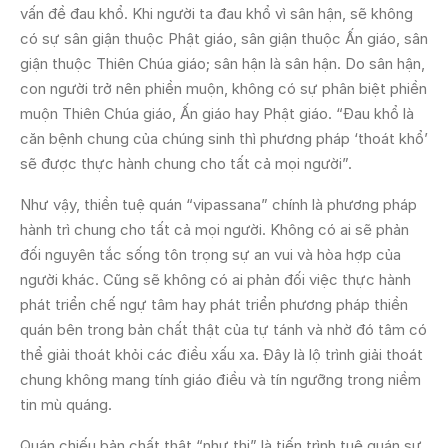
vấn đề đau khổ. Khi người ta đau khổ vì sân hận, sẽ không
có sự sân giận thuộc Phật giáo, sân giận thuộc Ấn giáo, sân
giận thuộc Thiên Chúa giáo; sân hận là sân hận. Do sân hận,
con người trở nên phiền muộn, không có sự phân biệt phiền
muộn Thiên Chúa giáo, Ấn giáo hay Phật giáo. “Đau khổ là
căn bệnh chung của chúng sinh thì phương pháp ‘thoát khổ’
sẽ được thực hành chung cho tất cả mọi người”.
Như vậy, thiền tuệ quán “vipassana” chính là phương pháp
hành trì chung cho tất cả mọi người. Không có ai sẽ phản
đối nguyên tắc sống tôn trọng sự an vui và hòa hợp của
người khác. Cũng sẽ không có ai phản đối việc thực hành
phát triển chế ngự tâm hay phát triển phương pháp thiền
quán bên trong bản chất thật của tự tánh và nhờ đó tâm có
thể giải thoát khỏi các điều xấu xa. Đây là lộ trình giải thoát
chung không mang tính giáo điều và tín ngưỡng trong niềm
tin mù quáng.
Quán chiếu bản chất thật “như thị” là tiến trình tuệ quán sự