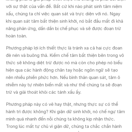
với sự thật của vấn đề. Bất cứ khi nào phát sinh tâm niệm
xấu, chúng ta chỉ việc quan sát và trực diện với nó. Ngay
khi quan sát tâm bất thiện sinh khởi, nó bắt đầu mất đi khả
năng phản ứng, dần dần bị chế phục và sẽ được đoạn trừ
hoàn toàn.
Phương pháp lợi ích thiết thực là tránh xa cả hai cực đoan
đè nén và buông thả. Kiềm chế tâm bất thiện bên trong vô
thức sẽ không diệt trừ được nó mà còn cho phép nó biểu
hiện qua các hành động chân tay hoặc ngôn ngữ sẽ tạo
nên nhiều phiền phức hơn. Nếu bình thản quan sát, tâm ô
nhiễm này tự nhiên biến mất và như thế chúng ta sẽ đoạn
trừ và giải thoát khỏi các tánh xấu ấy.
Phương pháp này có vẻ hay thật, nhưng thực sự có thể
hành trì được không? Khi giận dữ sinh khởi, nó chế ngự tâm
mình quá nhanh đến nỗi chúng ta không kịp nhận thức.
Trong lúc mất tự chủ vì giận dữ, chúng ta chắc chắn hành