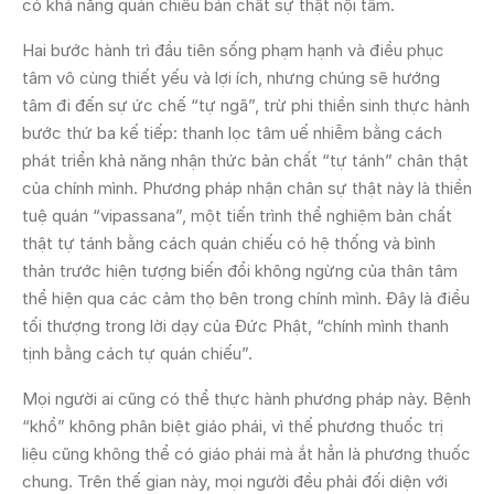
có khả năng quán chiếu bản chất sự thật nội tâm.
Hai bước hành trì đầu tiên sống phạm hạnh và điều phục
tâm vô cùng thiết yếu và lợi ích, nhưng chúng sẽ hướng
tâm đi đến sự ức chế “tự ngã”, trừ phi thiền sinh thực hành
bước thứ ba kế tiếp: thanh lọc tâm uế nhiễm bằng cách
phát triển khả năng nhận thức bản chất “tự tánh” chân thật
của chính mình. Phương pháp nhận chân sự thật này là thiền
tuệ quán “vipassana”, một tiến trình thể nghiệm bản chất
thật tự tánh bằng cách quán chiếu có hệ thống và bình
thản trước hiện tượng biến đổi không ngừng của thân tâm
thể hiện qua các cảm thọ bên trong chính mình. Đây là điều
tối thượng trong lời dạy của Đức Phật, “chính mình thanh
tịnh bằng cách tự quán chiếu”.
Mọi người ai cũng có thể thực hành phương pháp này. Bệnh
“khổ” không phân biệt giáo phái, vì thế phương thuốc trị
liệu cũng không thể có giáo phái mà ắt hẳn là phương thuốc
chung. Trên thế gian này, mọi người đều phải đối diện với