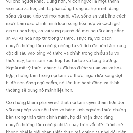
vui cho người khác. Đúng hơn, vì con người là một thành
viên của xã hội, anh ta phải sống trong xã hội mình đang
sống và giao tiếp với mọi người. Vậy, sống an vui bằng cách
nào? Làm sao chính mình luôn sống hòa hợp và cách giữ
gìn sự hòa hợp, an vui xung quanh để mọi người cùng sống
an vui và hòa hợp từ trong ý thức. Thực ra, với cách
chuyển hướng tâm chú ý, chúng ta vô tình đè nén tâm xung
đột đi sâu vào tầng vô thức và chính trong chiều sâu vô
thức này, tâm niệm xấu tiếp tục tái tạo và tăng trưởng.
Ngoài mặt ý thức, chúng ta đã tạo được sự an vui và hòa
hợp, nhưng bên trong nội tâm vô thức, ngọn lửa xung đột
bị đè nén đang ngủ ngầm, nó liên tục hoạt động và thỉnh
thoảng sẽ bùng nổ mãnh liệt hơn.
Có những khám phá về sự thật nội tâm uyên thâm hơn đối
với giải pháp vừa nêu trên và bằng kinh nghiệm thực chứng
bên trong thân tâm chính mình, họ đã nhận thức rằng
chuyển hướng tâm chú ý chỉ là chạy trốn vấn đề. Tránh né
không phải là giải pháp thiết thực mà chúng ta phải đối diện