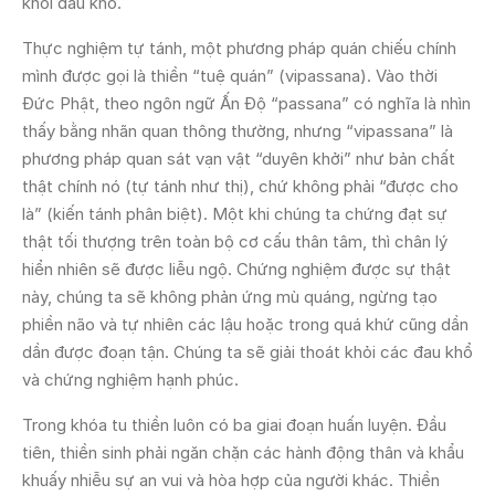
khỏi đau khổ.
Thực nghiệm tự tánh, một phương pháp quán chiếu chính
mình được gọi là thiền “tuệ quán” (vipassana). Vào thời
Đức Phật, theo ngôn ngữ Ấn Độ “passana” có nghĩa là nhìn
thấy bằng nhãn quan thông thường, nhưng “vipassana” là
phương pháp quan sát vạn vật “duyên khởi” như bản chất
thật chính nó (tự tánh như thị), chứ không phải “được cho
là” (kiến tánh phân biệt). Một khi chúng ta chứng đạt sự
thật tối thượng trên toàn bộ cơ cấu thân tâm, thì chân lý
hiển nhiên sẽ được liễu ngộ. Chứng nghiệm được sự thật
này, chúng ta sẽ không phản ứng mù quáng, ngừng tạo
phiền não và tự nhiên các lậu hoặc trong quá khứ cũng dần
dần được đoạn tận. Chúng ta sẽ giải thoát khỏi các đau khổ
và chứng nghiệm hạnh phúc.
Trong khóa tu thiền luôn có ba giai đoạn huấn luyện. Đầu
tiên, thiền sinh phải ngăn chặn các hành động thân và khẩu
khuấy nhiễu sự an vui và hòa hợp của người khác. Thiền