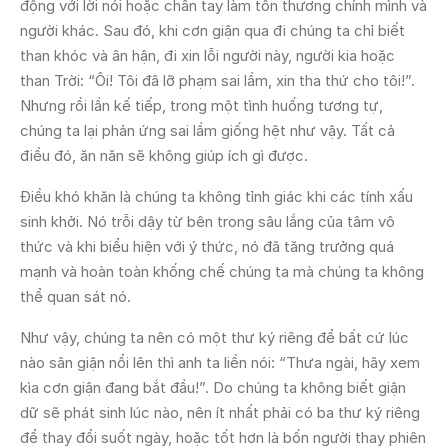
động với lời nói hoặc chân tay làm tổn thương chính mình và
người khác. Sau đó, khi cơn giận qua đi chúng ta chỉ biết
than khóc và ân hận, đi xin lỗi người này, người kia hoặc
than Trời: “Ôi! Tôi đã lỡ phạm sai lầm, xin tha thứ cho tôi!”.
Nhưng rồi lần kế tiếp, trong một tình huống tương tự,
chúng ta lại phản ứng sai lầm giống hệt như vậy. Tất cả
điều đó, ăn năn sẽ không giúp ích gì được.
Điều khó khăn là chúng ta không tỉnh giác khi các tính xấu
sinh khởi. Nó trỗi dậy từ bên trong sâu lắng của tâm vô
thức và khi biểu hiện với ý thức, nó đã tăng trưởng quá
mạnh và hoàn toàn khống chế chúng ta mà chúng ta không
thể quan sát nó.
Như vậy, chúng ta nên có một thư ký riêng để bất cứ lúc
nào sân giận nổi lên thì anh ta liền nói: “Thưa ngài, hãy xem
kìa cơn giận đang bắt đầu!”. Do chúng ta không biết giận
dữ sẽ phát sinh lúc nào, nên ít nhất phải có ba thư ký riêng
để thay đổi suốt ngày, hoặc tốt hơn là bốn người thay phiên