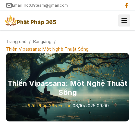
Email: no0.19team@gmail.com
Phật Pháp 365
Trang chủ
/
Bài giảng
/
Thiền Vipassana: Một Nghệ Thuật Sống
Thiền Vipassana: Một Nghệ Thuật
Sống
Phật Pháp 365 Editor
-
08/10/2025 09:09