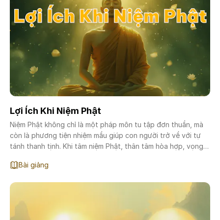
Lợi Ích Khi Niệm Phật
Niệm Phật không chỉ là một pháp môn tu tập đơn thuần, mà
còn là phương tiện nhiệm mầu giúp con người trở về với tự
tánh thanh tịnh. Khi tâm niệm Phật, thân tâm hòa hợp, vọng
tưởng lắng dịu, phiền não tiêu tan. Niệm Phật giúp chúng ta
Bài giảng
sống chánh niệm, nuôi dưỡng lòng từ, khơi dậy niềm tin sâu
sắc vào nhân quả và con đường giải thoát.